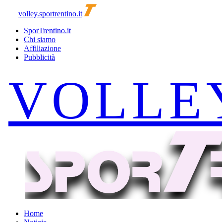
volley.sportrentino.it
SporTrentino.it
Chi siamo
Affiliazione
Pubblicità
Home