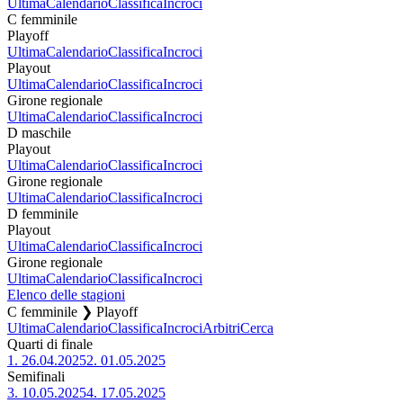
Ultima
Calendario
Classifica
Incroci
C femminile
Playoff
Ultima
Calendario
Classifica
Incroci
Playout
Ultima
Calendario
Classifica
Incroci
Girone regionale
Ultima
Calendario
Classifica
Incroci
D maschile
Playout
Ultima
Calendario
Classifica
Incroci
Girone regionale
Ultima
Calendario
Classifica
Incroci
D femminile
Playout
Ultima
Calendario
Classifica
Incroci
Girone regionale
Ultima
Calendario
Classifica
Incroci
Elenco delle stagioni
C femminile ❯ Playoff
Ultima
Calendario
Classifica
Incroci
Arbitri
Cerca
Quarti di finale
1.
26.04.2025
2.
01.05.2025
Semifinali
3.
10.05.2025
4.
17.05.2025