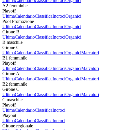
Ultima
Calendario
Classifica
Incroci
Organici
A2 femminile
Playoff
Ultima
Calendario
Classifica
Incroci
Organici
Pool Promozione
Ultima
Calendario
Classifica
Incroci
Organici
Girone B
Ultima
Calendario
Classifica
Incroci
Organici
B maschile
Girone C
Ultima
Calendario
Classifica
Incroci
Organici
Marcatori
B1 femminile
Playoff
Ultima
Calendario
Classifica
Incroci
Organici
Marcatori
Girone A
Ultima
Calendario
Classifica
Incroci
Organici
Marcatori
B2 femminile
Girone C
Ultima
Calendario
Classifica
Incroci
Organici
Marcatori
C maschile
Playoff
Ultima
Calendario
Classifica
Incroci
Playout
Ultima
Calendario
Classifica
Incroci
Girone regionale