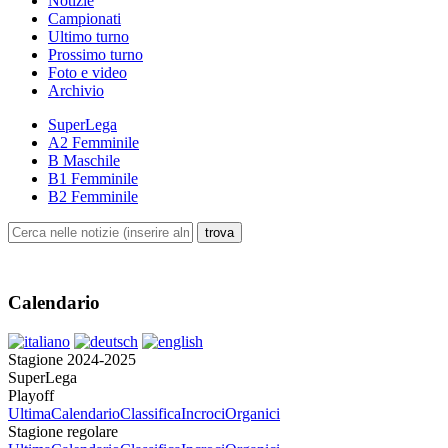
Notizie
Campionati
Ultimo turno
Prossimo turno
Foto e video
Archivio
SuperLega
A2 Femminile
B Maschile
B1 Femminile
B2 Femminile
Calendario
Stagione 2024-2025
SuperLega
Playoff
Ultima
Calendario
Classifica
Incroci
Organici
Stagione regolare