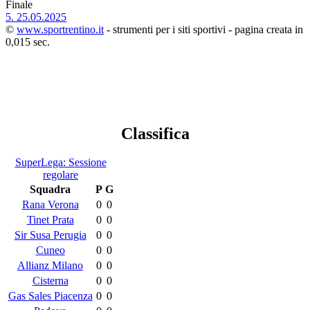
Finale
5.
25.05.2025
©
www.sportrentino.it
- strumenti per i siti sportivi - pagina creata in
0,015 sec.
Classifica
SuperLega: Sessione
regolare
Squadra
P
G
Rana Verona
0
0
Tinet Prata
0
0
Sir Susa Perugia
0
0
Cuneo
0
0
Allianz Milano
0
0
Cisterna
0
0
Gas Sales Piacenza
0
0