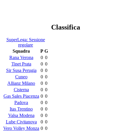
Classifica
SuperLega: Sessione
regolare
Squadra
P
G
Rana Verona
0
0
Tinet Prata
0
0
Sir Susa Perugia
0
0
Cuneo
0
0
Allianz Milano
0
0
Cisterna
0
0
Gas Sales Piacenza
0
0
Padova
0
0
Itas Trentino
0
0
Valsa Modena
0
0
Lube Civitanova
0
0
Vero Volley Monza
0
0