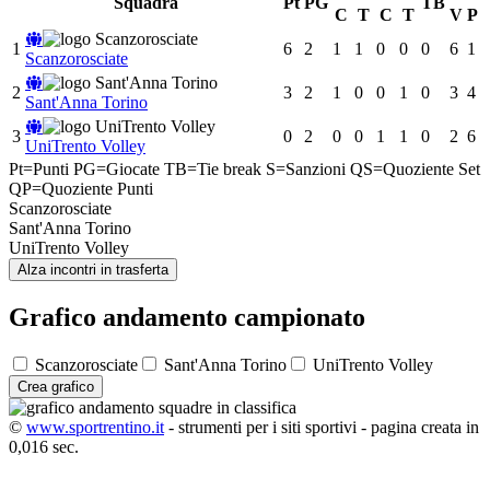
Squadra
Pt
PG
TB
C
T
C
T
V
P
1
6
2
1
1
0
0
0
6
1
Scanzorosciate
2
3
2
1
0
0
1
0
3
4
Sant'Anna Torino
3
0
2
0
0
1
1
0
2
6
UniTrento Volley
Pt=Punti
PG=Giocate
TB=Tie break
S=Sanzioni
QS=Quoziente Set
QP=Quoziente Punti
Scanzorosciate
Sant'Anna Torino
UniTrento Volley
Alza incontri in trasferta
Grafico andamento campionato
Scanzorosciate
Sant'Anna Torino
UniTrento Volley
Crea grafico
©
www.sportrentino.it
- strumenti per i siti sportivi - pagina creata in
0,016 sec.