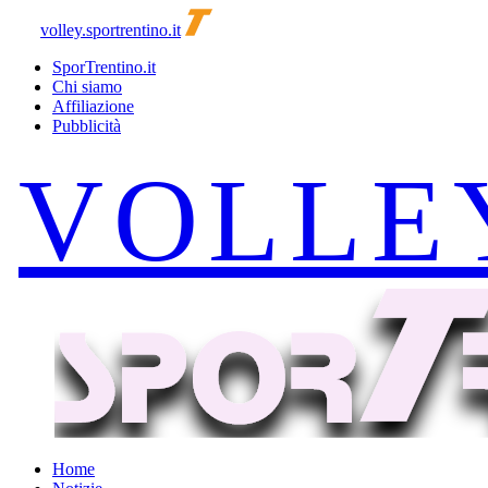
volley.sportrentino.it
SporTrentino.it
Chi siamo
Affiliazione
Pubblicità
Home