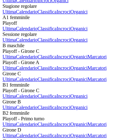
Ultima
Calendario
Incroci
Organici
Stagione regolare
Ultima
Calendario
Classifica
Incroci
Organici
A1 femminile
Playoff
Ultima
Calendario
Classifica
Incroci
Organici
Sessione regolare
Ultima
Calendario
Classifica
Incroci
Organici
B maschile
Playoff - Girone C
Ultima
Calendario
Classifica
Incroci
Organici
Marcatori
Playoff - Girone A
Ultima
Calendario
Classifica
Incroci
Organici
Marcatori
Girone C
Ultima
Calendario
Classifica
Incroci
Organici
Marcatori
B1 femminile
Playoff - Girone C
Ultima
Calendario
Classifica
Incroci
Organici
Girone B
Ultima
Calendario
Classifica
Incroci
Organici
B2 femminile
Playoff - Primo turno
Ultima
Calendario
Classifica
Incroci
Organici
Marcatori
Girone D
Ultima
Calendario
Classifica
Incroci
Organici
Marcatori