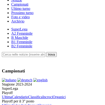
Notizie
Campionati
Ultimo turno
Prossimo turno
Foto e video
Archivio
SuperLega
A2 Femminile
B Maschile
B1 Femminile
B2 Femminile
Campionati
Stagione 2023-2024
SuperLega
Playoff
Ultima
Calendario
Classifica
Incroci
Organici
Playoff per il 3° posto