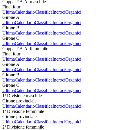
Coppa T.A.A. maschile
Final four
Ultima
Calendario
Classifica
Incroci
Organici
Girone A
Ultima
Calendario
Classifica
Incroci
Organici
Girone B
Ultima
Calendario
Classifica
Incroci
Organici
Girone C
Ultima
Calendario
Classifica
Incroci
Organici
Coppa T.A.A. femminile
Final four
Ultima
Calendario
Classifica
Incroci
Organici
Girone A
Ultima
Calendario
Classifica
Incroci
Organici
Girone B
Ultima
Calendario
Classifica
Incroci
Organici
Girone C
Ultima
Calendario
Classifica
Incroci
Organici
1ª Divisione maschile
Girone provinciale
Ultima
Calendario
Classifica
Incroci
Organici
1ª Divisione femminile
Girone provinciale
Ultima
Calendario
Classifica
Incroci
Organici
2ª Divisione femminile