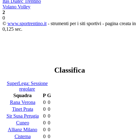
Itas Diatec Trentino
Volano Volley
2
0
©
www.sportrentino.it
- strumenti per i siti sportivi - pagina creata in
0,125 sec.
Classifica
SuperLega: Sessione
regolare
Squadra
P
G
Rana Verona
0
0
Tinet Prata
0
0
Sir Susa Perugia
0
0
Cuneo
0
0
Allianz Milano
0
0
Cisterna
0
0