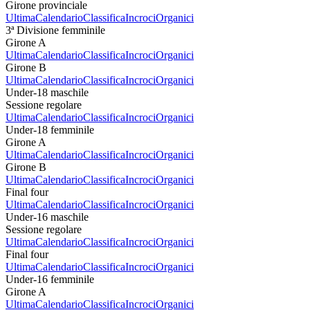
Girone provinciale
Ultima
Calendario
Classifica
Incroci
Organici
3ª Divisione femminile
Girone A
Ultima
Calendario
Classifica
Incroci
Organici
Girone B
Ultima
Calendario
Classifica
Incroci
Organici
Under-18 maschile
Sessione regolare
Ultima
Calendario
Classifica
Incroci
Organici
Under-18 femminile
Girone A
Ultima
Calendario
Classifica
Incroci
Organici
Girone B
Ultima
Calendario
Classifica
Incroci
Organici
Final four
Ultima
Calendario
Classifica
Incroci
Organici
Under-16 maschile
Sessione regolare
Ultima
Calendario
Classifica
Incroci
Organici
Final four
Ultima
Calendario
Classifica
Incroci
Organici
Under-16 femminile
Girone A
Ultima
Calendario
Classifica
Incroci
Organici