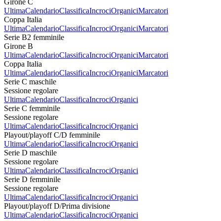
Girone C
Ultima
Calendario
Classifica
Incroci
Organici
Marcatori
Coppa Italia
Ultima
Calendario
Classifica
Incroci
Organici
Marcatori
Serie B2 femminile
Girone B
Ultima
Calendario
Classifica
Incroci
Organici
Marcatori
Coppa Italia
Ultima
Calendario
Classifica
Incroci
Organici
Marcatori
Serie C maschile
Sessione regolare
Ultima
Calendario
Classifica
Incroci
Organici
Serie C femminile
Sessione regolare
Ultima
Calendario
Classifica
Incroci
Organici
Playout/playoff C/D femminile
Ultima
Calendario
Classifica
Incroci
Organici
Serie D maschile
Sessione regolare
Ultima
Calendario
Classifica
Incroci
Organici
Serie D femminile
Sessione regolare
Ultima
Calendario
Classifica
Incroci
Organici
Playout/playoff D/Prima divisione
Ultima
Calendario
Classifica
Incroci
Organici