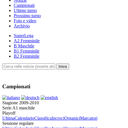
Notizie
Campionati
Ultimo turno
Prossimo turno
Foto e video
Archivio
SuperLega
A2 Femminile
B Maschile
B1 Femminile
B2 Femminile
Campionati
Stagione 2009-2010
Serie A1 maschile
Playoff
Ultima
Calendario
Classifica
Incroci
Organici
Marcatori
Sessione regolare