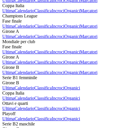
Ultima
Calendario
Classifica
Incroci
Organici
Marcatori
Coppa Italia
Ultima
Calendario
Classifica
Incroci
Organici
Marcatori
Champions League
Fase finale
Ultima
Calendario
Classifica
Incroci
Organici
Marcatori
Girone A
Ultima
Calendario
Classifica
Incroci
Organici
Marcatori
Mondiale per club
Fase finale
Ultima
Calendario
Classifica
Incroci
Organici
Marcatori
Girone A
Ultima
Calendario
Classifica
Incroci
Organici
Marcatori
Girone B
Ultima
Calendario
Classifica
Incroci
Organici
Marcatori
Serie B1 femminile
Girone B
Ultima
Calendario
Classifica
Incroci
Organici
Coppa Italia
Ultima
Calendario
Classifica
Incroci
Organici
Ottavi e quarti
Ultima
Calendario
Classifica
Incroci
Organici
Playoff
Ultima
Calendario
Classifica
Incroci
Organici
Serie B2 maschile