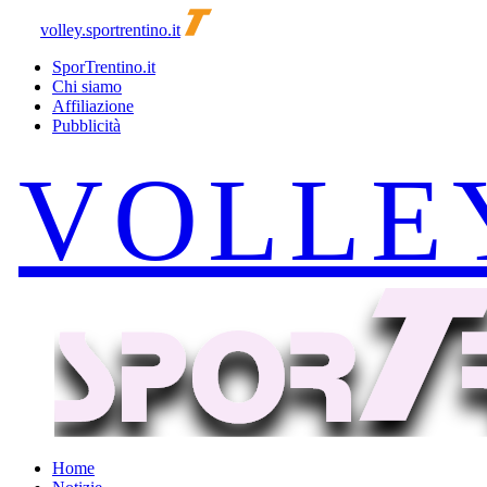
volley.sportrentino.it
SporTrentino.it
Chi siamo
Affiliazione
Pubblicità
Home