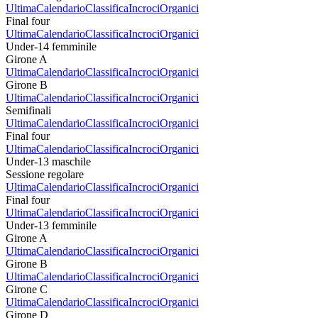
Ultima
Calendario
Classifica
Incroci
Organici
Final four
Ultima
Calendario
Classifica
Incroci
Organici
Under-14 femminile
Girone A
Ultima
Calendario
Classifica
Incroci
Organici
Girone B
Ultima
Calendario
Classifica
Incroci
Organici
Semifinali
Ultima
Calendario
Classifica
Incroci
Organici
Final four
Ultima
Calendario
Classifica
Incroci
Organici
Under-13 maschile
Sessione regolare
Ultima
Calendario
Classifica
Incroci
Organici
Final four
Ultima
Calendario
Classifica
Incroci
Organici
Under-13 femminile
Girone A
Ultima
Calendario
Classifica
Incroci
Organici
Girone B
Ultima
Calendario
Classifica
Incroci
Organici
Girone C
Ultima
Calendario
Classifica
Incroci
Organici
Girone D