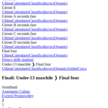
Ultima
Calendario
Classifica
Incroci
Organici
Girone E
Ultima
Calendario
Classifica
Incroci
Organici
Girone A seconda fase
Ultima
Calendario
Classifica
Incroci
Organici
Girone B seconda fase
Ultima
Calendario
Classifica
Incroci
Organici
Girone C seconda fase
Ultima
Calendario
Classifica
Incroci
Organici
Girone D seconda fase
Ultima
Calendario
Classifica
Incroci
Organici
Final four
Ultima
Calendario
Classifica
Incroci
Organici
Elenco delle stagioni
Under-13 maschile ❯ Final four
Ultima
Calendario
Classifica
Incroci
Organici
Arbitri
Cerca
Finali: Under-13 maschile ❭ Final four
Semifinali
Argentario Calisio
Everest Promovolley
2
1