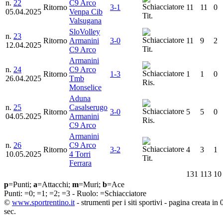
n.
22
C9 Arco
Ritorno
3-1
11
11
0
05.04.2025
Venpa Cib
Tit.
Valsugana
SloVolley
n.
23
Ritorno
Armanini
3-0
11
9
2
12.04.2025
Tit.
C9 Arco
Armanini
n.
24
C9 Arco
Ritorno
1-3
1
1
0
26.04.2025
Tmb
Ris.
Monselice
Aduna
n.
25
Casalserugo
Ritorno
3-0
5
5
0
04.05.2025
Armanini
Ris.
C9 Arco
Armanini
n.
26
C9 Arco
Ritorno
3-2
4
3
1
10.05.2025
4 Torri
Tit.
Ferrara
131
113
10
p
=Punti;
a
=Attacchi;
m
=Muri;
b
=Ace
Punti:
=0;
=1;
=2;
=3 - Ruolo:
=Schiacciatore
©
www.sportrentino.it
- strumenti per i siti sportivi - pagina creata in
sec.