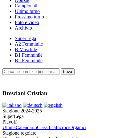
Notizie
Campionati
Ultimo turno
Prossimo turno
Foto e video
Archivio
SuperLega
A2 Femminile
B Maschile
B1 Femminile
B2 Femminile
Bresciani Cristian
Stagione 2024-2025
SuperLega
Playoff
Ultima
Calendario
Classifica
Incroci
Organici
Stagione regolare