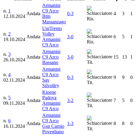
Armanini
n.
1
C9 Arco
Andata
0-3
4
3
1
12.10.2024
Btm
Ris.
Massanzago
UniTrento
n.
2
Volley
Andata
3-0
6
5
1
19.10.2024
Armanini
Ris.
C9 Arco
Armanini
n.
3
Andata
C9 Arco
3-0
15
13
1
26.10.2024
Tit.
Bassano
Armanini
n.
4
C9 Arco
Andata
0-3
9
9
0
02.11.2024
Sav
Tit.
Silvolley
Kioene
n.
5
Padova
Andata
3-2
7
5
0
09.11.2024
Armanini
Tit.
C9 Arco
Armanini
n.
6
C9 Arco
Andata
1-3
8
8
0
16.11.2024
Gsp Carnio
Tit.
Povegliano