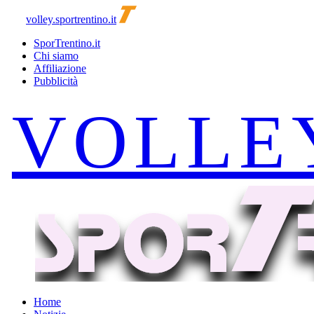
volley.sportrentino.it
SporTrentino.it
Chi siamo
Affiliazione
Pubblicità
Home