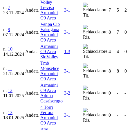
Volley
n.
7
Treviso
Andata
3-1
7
5
2
23.11.2024
Armanini
Tit.
C9 Arco
Venpa Cib
n.
9
Valsugana
Andata
3-1
8
7
0
07.12.2024
Armanini
Ris.
C9 Arco
Armanini
n.
10
Andata
C9 Arco
1-3
4
4
0
14.12.2024
Tit.
SloVolley
Tmb
n.
11
Monselice
Andata
3-1
8
8
0
21.12.2024
Armanini
Tit.
C9 Arco
Armanini
n.
12
C9 Arco
Andata
3-2
0
-
-
11.01.2025
Aduna
Ris.
Casalserugo
4 Torri
n.
13
Ferrara
Andata
3-1
0
-
-
18.01.2025
Armanini
Ris.
C9 Arco
Btm