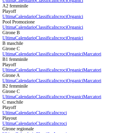
Ultima
Calendario
Classifica
Incroci
Organici
A2 femminile
Playoff
Ultima
Calendario
Classifica
Incroci
Organici
Pool Promozione
Ultima
Calendario
Classifica
Incroci
Organici
Girone B
Ultima
Calendario
Classifica
Incroci
Organici
B maschile
Girone C
Ultima
Calendario
Classifica
Incroci
Organici
Marcatori
B1 femminile
Playoff
Ultima
Calendario
Classifica
Incroci
Organici
Marcatori
Girone A
Ultima
Calendario
Classifica
Incroci
Organici
Marcatori
B2 femminile
Girone C
Ultima
Calendario
Classifica
Incroci
Organici
Marcatori
C maschile
Playoff
Ultima
Calendario
Classifica
Incroci
Playout
Ultima
Calendario
Classifica
Incroci
Girone regionale