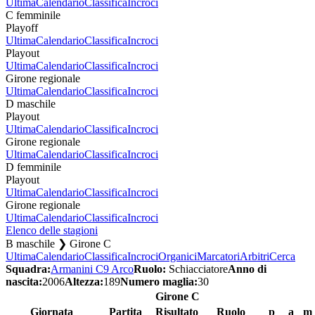
Ultima
Calendario
Classifica
Incroci
C femminile
Playoff
Ultima
Calendario
Classifica
Incroci
Playout
Ultima
Calendario
Classifica
Incroci
Girone regionale
Ultima
Calendario
Classifica
Incroci
D maschile
Playout
Ultima
Calendario
Classifica
Incroci
Girone regionale
Ultima
Calendario
Classifica
Incroci
D femminile
Playout
Ultima
Calendario
Classifica
Incroci
Girone regionale
Ultima
Calendario
Classifica
Incroci
Elenco delle stagioni
B maschile ❯ Girone C
Ultima
Calendario
Classifica
Incroci
Organici
Marcatori
Arbitri
Cerca
Squadra:
Armanini C9 Arco
Ruolo:
Schiacciatore
Anno di
nascita:
2006
Altezza:
189
Numero maglia:
30
Girone C
Giornata
Partita
Risultato
Ruolo
p
a
m