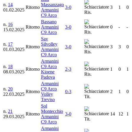
n.
14
Massanzago
Ritorno
3-0
3
1
0
01.02.2025
Armanini
Ris.
C9 Arco
Bassano
n.
16
Ritorno
Armanini
3-0
0
-
-
15.02.2025
Ris.
C9 Arco
Sav
n.
17
Silvolley
Ritorno
3-0
3
3
0
01.03.2025
Armanini
Ris.
C9 Arco
Armanini
n.
18
C9 Arco
Ritorno
2-3
1
0
1
08.03.2025
Kioene
Ris.
Padova
Armanini
n.
20
C9 Arco
Ritorno
0-3
2
1
0
22.03.2025
Volley
Tit.
Treviso
Sol
n.
21
Montecchio
Ritorno
3-0
14
12
1
29.03.2025
Armanini
Tit.
C9 Arco
Armanini