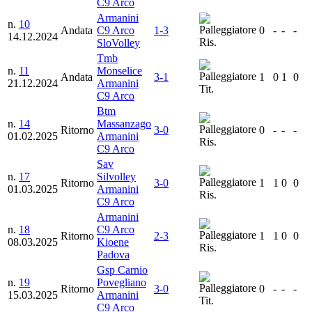
C9 Arco
Armanini
n.
10
Andata
C9 Arco
1-3
0
-
-
-
14.12.2024
Ris.
SloVolley
Tmb
n.
11
Monselice
Andata
3-1
1
0
1
0
21.12.2024
Armanini
Tit.
C9 Arco
Btm
n.
14
Massanzago
Ritorno
3-0
0
-
-
-
01.02.2025
Armanini
Ris.
C9 Arco
Sav
n.
17
Silvolley
Ritorno
3-0
1
1
0
0
01.03.2025
Armanini
Ris.
C9 Arco
Armanini
n.
18
C9 Arco
Ritorno
2-3
1
1
0
0
08.03.2025
Kioene
Ris.
Padova
Gsp Carnio
n.
19
Povegliano
Ritorno
3-0
0
-
-
-
15.03.2025
Armanini
Tit.
C9 Arco