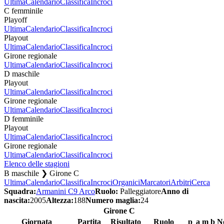
Ultima
Calendario
Classifica
Incroci
C femminile
Playoff
Ultima
Calendario
Classifica
Incroci
Playout
Ultima
Calendario
Classifica
Incroci
Girone regionale
Ultima
Calendario
Classifica
Incroci
D maschile
Playout
Ultima
Calendario
Classifica
Incroci
Girone regionale
Ultima
Calendario
Classifica
Incroci
D femminile
Playout
Ultima
Calendario
Classifica
Incroci
Girone regionale
Ultima
Calendario
Classifica
Incroci
Elenco delle stagioni
B maschile ❯ Girone C
Ultima
Calendario
Classifica
Incroci
Organici
Marcatori
Arbitri
Cerca
Squadra:
Armanini C9 Arco
Ruolo:
Palleggiatore
Anno di
nascita:
2005
Altezza:
188
Numero maglia:
24
Girone C
Giornata
Partita
Risultato
Ruolo
p
a
m
b
N