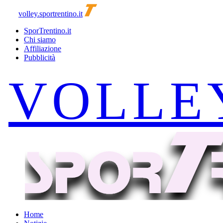
volley.sportrentino.it
SporTrentino.it
Chi siamo
Affiliazione
Pubblicità
Home