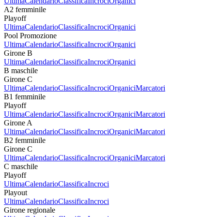
Ultima
Calendario
Classifica
Incroci
Organici
A2 femminile
Playoff
Ultima
Calendario
Classifica
Incroci
Organici
Pool Promozione
Ultima
Calendario
Classifica
Incroci
Organici
Girone B
Ultima
Calendario
Classifica
Incroci
Organici
B maschile
Girone C
Ultima
Calendario
Classifica
Incroci
Organici
Marcatori
B1 femminile
Playoff
Ultima
Calendario
Classifica
Incroci
Organici
Marcatori
Girone A
Ultima
Calendario
Classifica
Incroci
Organici
Marcatori
B2 femminile
Girone C
Ultima
Calendario
Classifica
Incroci
Organici
Marcatori
C maschile
Playoff
Ultima
Calendario
Classifica
Incroci
Playout
Ultima
Calendario
Classifica
Incroci
Girone regionale