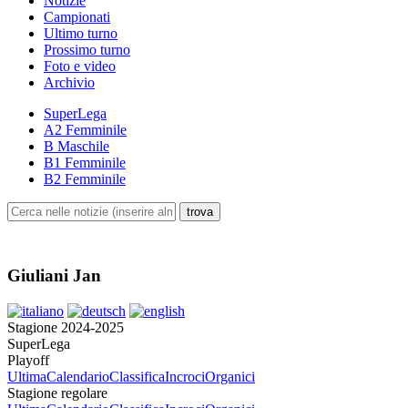
Notizie
Campionati
Ultimo turno
Prossimo turno
Foto e video
Archivio
SuperLega
A2 Femminile
B Maschile
B1 Femminile
B2 Femminile
Giuliani Jan
Stagione 2024-2025
SuperLega
Playoff
Ultima
Calendario
Classifica
Incroci
Organici
Stagione regolare