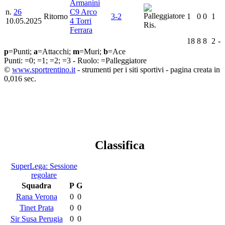
Armanini
n.
26
C9 Arco
Ritorno
3-2
1
0
0
1
10.05.2025
4 Torri
Ris.
Ferrara
18
8
8
2
-
p
=Punti;
a
=Attacchi;
m
=Muri;
b
=Ace
Punti:
=0;
=1;
=2;
=3 - Ruolo:
=Palleggiatore
©
www.sportrentino.it
- strumenti per i siti sportivi - pagina creata in
0,016 sec.
Classifica
SuperLega: Sessione
regolare
Squadra
P
G
Rana Verona
0
0
Tinet Prata
0
0
Sir Susa Perugia
0
0