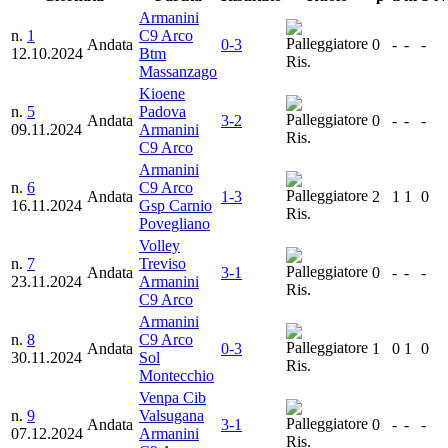
Armanini
n.
1
C9 Arco
Andata
0-3
0
-
-
-
12.10.2024
Btm
Ris.
Massanzago
Kioene
n.
5
Padova
Andata
3-2
0
-
-
-
09.11.2024
Armanini
Ris.
C9 Arco
Armanini
n.
6
C9 Arco
Andata
1-3
2
1
1
0
16.11.2024
Gsp Carnio
Ris.
Povegliano
Volley
n.
7
Treviso
Andata
3-1
0
-
-
-
23.11.2024
Armanini
Ris.
C9 Arco
Armanini
n.
8
C9 Arco
Andata
0-3
1
0
1
0
30.11.2024
Sol
Ris.
Montecchio
Venpa Cib
n.
9
Valsugana
Andata
3-1
0
-
-
-
07.12.2024
Armanini
Ris.