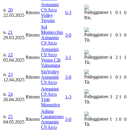
Armanini
n.
20
C9 Arco
Ritorno
0-3
1
0
1
0
22.03.2025
Volley
Ris.
Treviso
Sol
n.
21
Montecchio
Ritorno
3-0
1
0
1
0
29.03.2025
Armanini
Tit.
C9 Arco
Armanini
n.
22
C9 Arco
Ritorno
3-1
4
2
1
1
05.04.2025
Venpa Cib
Tit.
Valsugana
SloVolley
n.
23
Ritorno
Armanini
3-0
1
0
1
0
12.04.2025
Tit.
C9 Arco
Armanini
n.
24
C9 Arco
Ritorno
1-3
3
2
1
0
26.04.2025
Tmb
Tit.
Monselice
Aduna
n.
25
Casalserugo
Ritorno
3-0
1
1
0
0
04.05.2025
Armanini
Tit.
C9 Arco