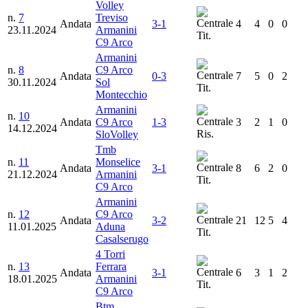
Volley
n.
7
Treviso
Andata
3-1
4
4
0
0
23.11.2024
Armanini
Tit.
C9 Arco
Armanini
n.
8
C9 Arco
Andata
0-3
7
5
0
2
30.11.2024
Sol
Tit.
Montecchio
Armanini
n.
10
Andata
C9 Arco
1-3
3
2
1
0
14.12.2024
Ris.
SloVolley
Tmb
n.
11
Monselice
Andata
3-1
8
6
2
0
21.12.2024
Armanini
Tit.
C9 Arco
Armanini
n.
12
C9 Arco
Andata
3-2
21
12
5
4
11.01.2025
Aduna
Tit.
Casalserugo
4 Torri
n.
13
Ferrara
Andata
3-1
6
3
1
2
18.01.2025
Armanini
Tit.
C9 Arco
Btm