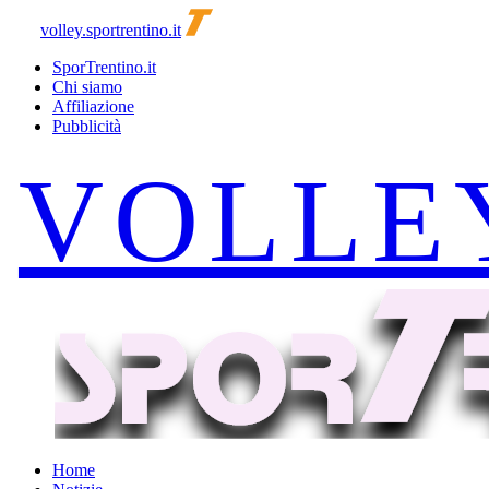
volley.sportrentino.it
SporTrentino.it
Chi siamo
Affiliazione
Pubblicità
Home