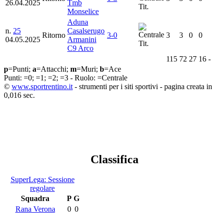
26.04.2025
Tmb
Tit.
Monselice
Aduna
n.
25
Casalserugo
Ritorno
3-0
3
3
0
0
04.05.2025
Armanini
Tit.
C9 Arco
115
72
27
16
-
p
=Punti;
a
=Attacchi;
m
=Muri;
b
=Ace
Punti:
=0;
=1;
=2;
=3 - Ruolo:
=Centrale
©
www.sportrentino.it
- strumenti per i siti sportivi - pagina creata in
0,016 sec.
Classifica
SuperLega: Sessione
regolare
Squadra
P
G
Rana Verona
0
0