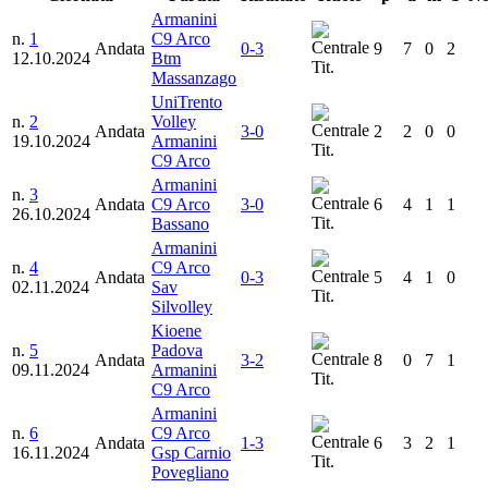
Armanini
n.
1
C9 Arco
Andata
0-3
9
7
0
2
12.10.2024
Btm
Tit.
Massanzago
UniTrento
n.
2
Volley
Andata
3-0
2
2
0
0
19.10.2024
Armanini
Tit.
C9 Arco
Armanini
n.
3
Andata
C9 Arco
3-0
6
4
1
1
26.10.2024
Tit.
Bassano
Armanini
n.
4
C9 Arco
Andata
0-3
5
4
1
0
02.11.2024
Sav
Tit.
Silvolley
Kioene
n.
5
Padova
Andata
3-2
8
0
7
1
09.11.2024
Armanini
Tit.
C9 Arco
Armanini
n.
6
C9 Arco
Andata
1-3
6
3
2
1
16.11.2024
Gsp Carnio
Tit.
Povegliano