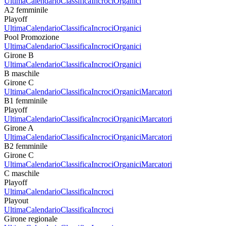
Ultima
Calendario
Classifica
Incroci
Organici
A2 femminile
Playoff
Ultima
Calendario
Classifica
Incroci
Organici
Pool Promozione
Ultima
Calendario
Classifica
Incroci
Organici
Girone B
Ultima
Calendario
Classifica
Incroci
Organici
B maschile
Girone C
Ultima
Calendario
Classifica
Incroci
Organici
Marcatori
B1 femminile
Playoff
Ultima
Calendario
Classifica
Incroci
Organici
Marcatori
Girone A
Ultima
Calendario
Classifica
Incroci
Organici
Marcatori
B2 femminile
Girone C
Ultima
Calendario
Classifica
Incroci
Organici
Marcatori
C maschile
Playoff
Ultima
Calendario
Classifica
Incroci
Playout
Ultima
Calendario
Classifica
Incroci
Girone regionale