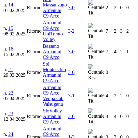
n.
14
Massanzago
Ritorno
3-0
2
2
0
0
01.02.2025
Armanini
Tit.
C9 Arco
Armanini
n.
15
C9 Arco
Ritorno
3-2
7
2
3
2
08.02.2025
UniTrento
Tit.
Volley
Bassano
n.
16
Ritorno
Armanini
3-0
7
4
2
1
15.02.2025
Tit.
C9 Arco
Sol
n.
21
Montecchio
Ritorno
3-0
0
-
-
-
29.03.2025
Armanini
Ris.
C9 Arco
Armanini
n.
22
C9 Arco
Ritorno
3-1
4
2
2
0
05.04.2025
Venpa Cib
Tit.
Valsugana
SloVolley
n.
23
Ritorno
Armanini
3-0
4
4
0
0
12.04.2025
Tit.
C9 Arco
Armanini
n.
24
C9 Arco
Ritorno
1-3
3
3
0
0