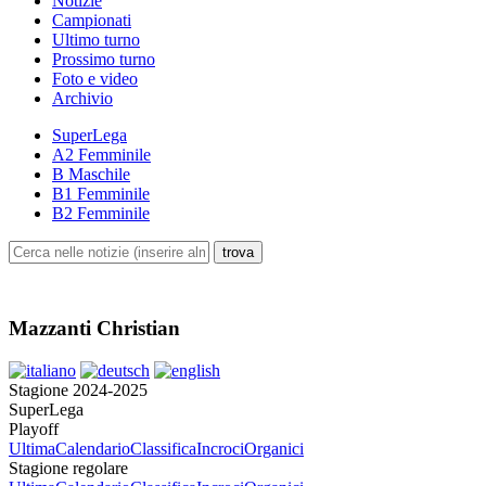
Notizie
Campionati
Ultimo turno
Prossimo turno
Foto e video
Archivio
SuperLega
A2 Femminile
B Maschile
B1 Femminile
B2 Femminile
Mazzanti Christian
Stagione 2024-2025
SuperLega
Playoff
Ultima
Calendario
Classifica
Incroci
Organici
Stagione regolare