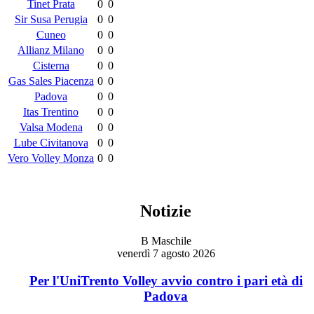
Tinet Prata
0
0
Sir Susa Perugia
0
0
Cuneo
0
0
Allianz Milano
0
0
Cisterna
0
0
Gas Sales Piacenza
0
0
Padova
0
0
Itas Trentino
0
0
Valsa Modena
0
0
Lube Civitanova
0
0
Vero Volley Monza
0
0
Notizie
B Maschile
venerdì 7 agosto 2026
Per l'UniTrento Volley avvio contro i pari età di
Padova