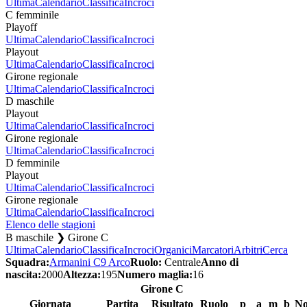
Ultima
Calendario
Classifica
Incroci
C femminile
Playoff
Ultima
Calendario
Classifica
Incroci
Playout
Ultima
Calendario
Classifica
Incroci
Girone regionale
Ultima
Calendario
Classifica
Incroci
D maschile
Playout
Ultima
Calendario
Classifica
Incroci
Girone regionale
Ultima
Calendario
Classifica
Incroci
D femminile
Playout
Ultima
Calendario
Classifica
Incroci
Girone regionale
Ultima
Calendario
Classifica
Incroci
Elenco delle stagioni
B maschile ❯ Girone C
Ultima
Calendario
Classifica
Incroci
Organici
Marcatori
Arbitri
Cerca
Squadra:
Armanini C9 Arco
Ruolo:
Centrale
Anno di
nascita:
2000
Altezza:
195
Numero maglia:
16
Girone C
Giornata
Partita
Risultato
Ruolo
p
a
m
b
No