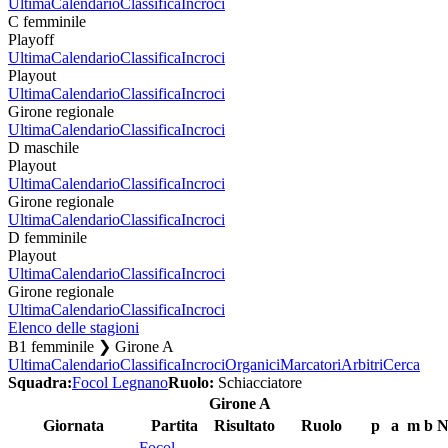
Ultima
Calendario
Classifica
Incroci
C femminile
Playoff
Ultima
Calendario
Classifica
Incroci
Playout
Ultima
Calendario
Classifica
Incroci
Girone regionale
Ultima
Calendario
Classifica
Incroci
D maschile
Playout
Ultima
Calendario
Classifica
Incroci
Girone regionale
Ultima
Calendario
Classifica
Incroci
D femminile
Playout
Ultima
Calendario
Classifica
Incroci
Girone regionale
Ultima
Calendario
Classifica
Incroci
Elenco delle stagioni
B1 femminile ❯ Girone A
Ultima
Calendario
Classifica
Incroci
Organici
Marcatori
Arbitri
Cerca
Squadra:
Focol Legnano
Ruolo:
Schiacciatore
Girone A
Giornata
Partita
Risultato
Ruolo
p
a
m
b
N
Focol