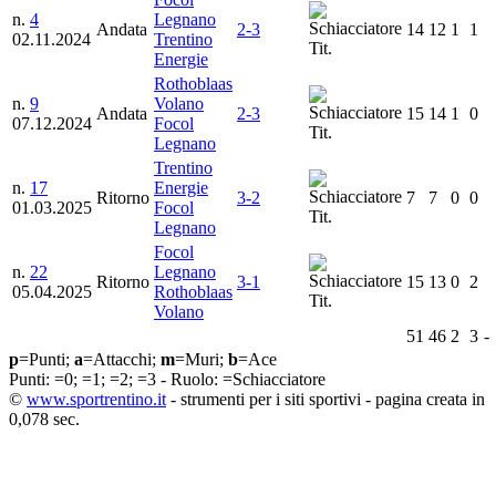
n.
4
Legnano
Andata
2-3
14
12
1
1
02.11.2024
Trentino
Tit.
Energie
Rothoblaas
n.
9
Volano
Andata
2-3
15
14
1
0
07.12.2024
Focol
Tit.
Legnano
Trentino
n.
17
Energie
Ritorno
3-2
7
7
0
0
01.03.2025
Focol
Tit.
Legnano
Focol
n.
22
Legnano
Ritorno
3-1
15
13
0
2
05.04.2025
Rothoblaas
Tit.
Volano
51
46
2
3
-
p
=Punti;
a
=Attacchi;
m
=Muri;
b
=Ace
Punti:
=0;
=1;
=2;
=3 - Ruolo:
=Schiacciatore
©
www.sportrentino.it
- strumenti per i siti sportivi - pagina creata in
0,078 sec.