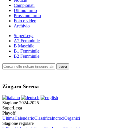
Notizie
Campionati
Ultimo turno
Prossimo turno
Foto e video
Archivio
SuperLega
A2 Femminile
B Maschile
B1 Femminile
B2 Femminile
Zingaro Serena
Stagione 2024-2025
SuperLega
Playoff
Ultima
Calendario
Classifica
Incroci
Organici
Stagione regolare