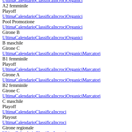
Ultima
Calendario
Classifica
Incroci
Organici
A2 femminile
Playoff
Ultima
Calendario
Classifica
Incroci
Organici
Pool Promozione
Ultima
Calendario
Classifica
Incroci
Organici
Girone B
Ultima
Calendario
Classifica
Incroci
Organici
B maschile
Girone C
Ultima
Calendario
Classifica
Incroci
Organici
Marcatori
B1 femminile
Playoff
Ultima
Calendario
Classifica
Incroci
Organici
Marcatori
Girone A
Ultima
Calendario
Classifica
Incroci
Organici
Marcatori
B2 femminile
Girone C
Ultima
Calendario
Classifica
Incroci
Organici
Marcatori
C maschile
Playoff
Ultima
Calendario
Classifica
Incroci
Playout
Ultima
Calendario
Classifica
Incroci
Girone regionale