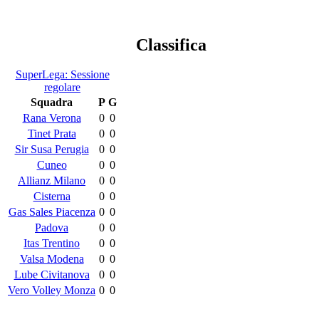
Classifica
SuperLega: Sessione
regolare
Squadra
P
G
Rana Verona
0
0
Tinet Prata
0
0
Sir Susa Perugia
0
0
Cuneo
0
0
Allianz Milano
0
0
Cisterna
0
0
Gas Sales Piacenza
0
0
Padova
0
0
Itas Trentino
0
0
Valsa Modena
0
0
Lube Civitanova
0
0
Vero Volley Monza
0
0