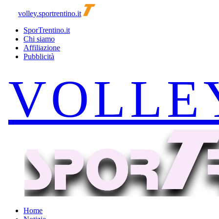
volley.sportrentino.it
SporTrentino.it
Chi siamo
Affiliazione
Pubblicità
Home