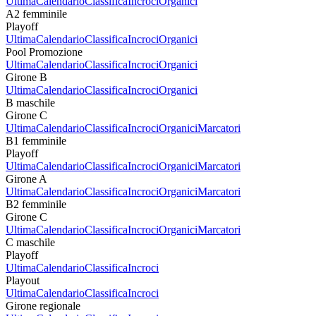
Ultima
Calendario
Classifica
Incroci
Organici
A2 femminile
Playoff
Ultima
Calendario
Classifica
Incroci
Organici
Pool Promozione
Ultima
Calendario
Classifica
Incroci
Organici
Girone B
Ultima
Calendario
Classifica
Incroci
Organici
B maschile
Girone C
Ultima
Calendario
Classifica
Incroci
Organici
Marcatori
B1 femminile
Playoff
Ultima
Calendario
Classifica
Incroci
Organici
Marcatori
Girone A
Ultima
Calendario
Classifica
Incroci
Organici
Marcatori
B2 femminile
Girone C
Ultima
Calendario
Classifica
Incroci
Organici
Marcatori
C maschile
Playoff
Ultima
Calendario
Classifica
Incroci
Playout
Ultima
Calendario
Classifica
Incroci
Girone regionale