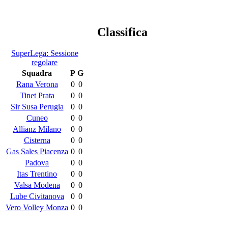
Classifica
SuperLega: Sessione
regolare
Squadra
P
G
Rana Verona
0
0
Tinet Prata
0
0
Sir Susa Perugia
0
0
Cuneo
0
0
Allianz Milano
0
0
Cisterna
0
0
Gas Sales Piacenza
0
0
Padova
0
0
Itas Trentino
0
0
Valsa Modena
0
0
Lube Civitanova
0
0
Vero Volley Monza
0
0