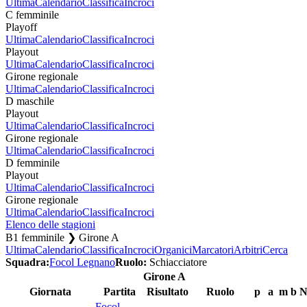
Ultima
Calendario
Classifica
Incroci
C femminile
Playoff
Ultima
Calendario
Classifica
Incroci
Playout
Ultima
Calendario
Classifica
Incroci
Girone regionale
Ultima
Calendario
Classifica
Incroci
D maschile
Playout
Ultima
Calendario
Classifica
Incroci
Girone regionale
Ultima
Calendario
Classifica
Incroci
D femminile
Playout
Ultima
Calendario
Classifica
Incroci
Girone regionale
Ultima
Calendario
Classifica
Incroci
Elenco delle stagioni
B1 femminile ❯ Girone A
Ultima
Calendario
Classifica
Incroci
Organici
Marcatori
Arbitri
Cerca
Squadra:
Focol Legnano
Ruolo:
Schiacciatore
Girone A
Giornata
Partita
Risultato
Ruolo
p
a
m
b
N
Focol