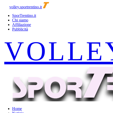
volley.sportrentino.it
SporTrentino.it
Chi siamo
Affiliazione
Pubblicità
Home