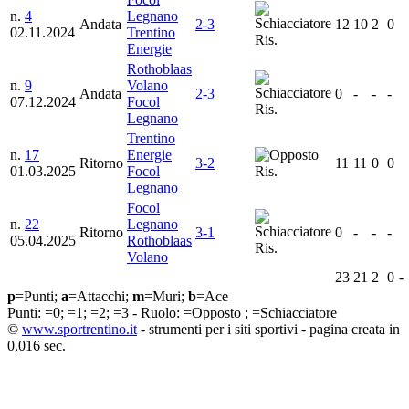
n.
4
Legnano
Andata
2-3
12
10
2
0
02.11.2024
Trentino
Ris.
Energie
Rothoblaas
n.
9
Volano
Andata
2-3
0
-
-
-
07.12.2024
Focol
Ris.
Legnano
Trentino
n.
17
Energie
Ritorno
3-2
11
11
0
0
01.03.2025
Focol
Ris.
Legnano
Focol
n.
22
Legnano
Ritorno
3-1
0
-
-
-
05.04.2025
Rothoblaas
Ris.
Volano
23
21
2
0
-
p
=Punti;
a
=Attacchi;
m
=Muri;
b
=Ace
Punti:
=0;
=1;
=2;
=3 - Ruolo:
=Opposto ;
=Schiacciatore
©
www.sportrentino.it
- strumenti per i siti sportivi - pagina creata in
0,016 sec.