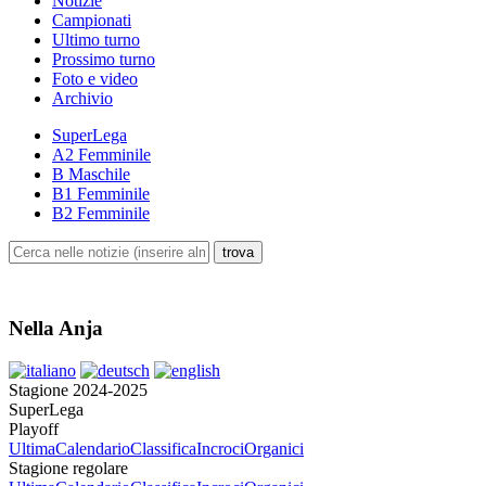
Notizie
Campionati
Ultimo turno
Prossimo turno
Foto e video
Archivio
SuperLega
A2 Femminile
B Maschile
B1 Femminile
B2 Femminile
Nella Anja
Stagione 2024-2025
SuperLega
Playoff
Ultima
Calendario
Classifica
Incroci
Organici
Stagione regolare