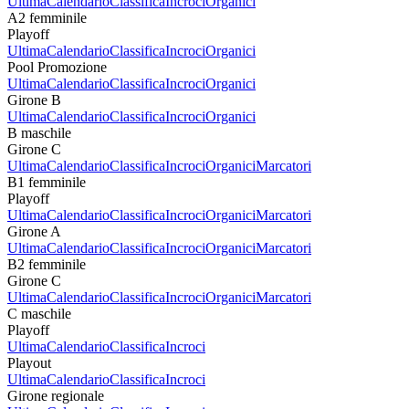
Ultima
Calendario
Classifica
Incroci
Organici
A2 femminile
Playoff
Ultima
Calendario
Classifica
Incroci
Organici
Pool Promozione
Ultima
Calendario
Classifica
Incroci
Organici
Girone B
Ultima
Calendario
Classifica
Incroci
Organici
B maschile
Girone C
Ultima
Calendario
Classifica
Incroci
Organici
Marcatori
B1 femminile
Playoff
Ultima
Calendario
Classifica
Incroci
Organici
Marcatori
Girone A
Ultima
Calendario
Classifica
Incroci
Organici
Marcatori
B2 femminile
Girone C
Ultima
Calendario
Classifica
Incroci
Organici
Marcatori
C maschile
Playoff
Ultima
Calendario
Classifica
Incroci
Playout
Ultima
Calendario
Classifica
Incroci
Girone regionale