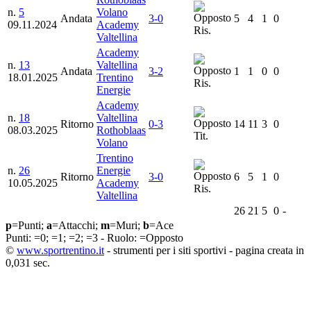
n.
5
Volano
Andata
3-0
5
4
1
0
09.11.2024
Academy
Ris.
Valtellina
Academy
n.
13
Valtellina
Andata
3-2
1
1
0
0
18.01.2025
Trentino
Ris.
Energie
Academy
n.
18
Valtellina
Ritorno
0-3
14
11
3
0
08.03.2025
Rothoblaas
Tit.
Volano
Trentino
n.
26
Energie
Ritorno
3-0
6
5
1
0
10.05.2025
Academy
Ris.
Valtellina
26
21
5
0
-
p
=Punti;
a
=Attacchi;
m
=Muri;
b
=Ace
Punti:
=0;
=1;
=2;
=3 - Ruolo:
=Opposto
©
www.sportrentino.it
- strumenti per i siti sportivi - pagina creata in
0,031 sec.