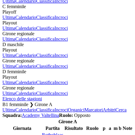
Ultima
Calendario
Classifica
Incroci
C femminile
Playoff
Ultima
Calendario
Classifica
Incroci
Playout
Ultima
Calendario
Classifica
Incroci
Girone regionale
Ultima
Calendario
Classifica
Incroci
D maschile
Playout
Ultima
Calendario
Classifica
Incroci
Girone regionale
Ultima
Calendario
Classifica
Incroci
D femminile
Playout
Ultima
Calendario
Classifica
Incroci
Girone regionale
Ultima
Calendario
Classifica
Incroci
Elenco delle stagioni
B1 femminile ❯ Girone A
Ultima
Calendario
Classifica
Incroci
Organici
Marcatori
Arbitri
Cerca
Squadra:
Academy Valtellina
Ruolo:
Opposto
Girone A
Giornata
Partita
Risultato
Ruolo
p
a
m
b
Note
Rothoblaas