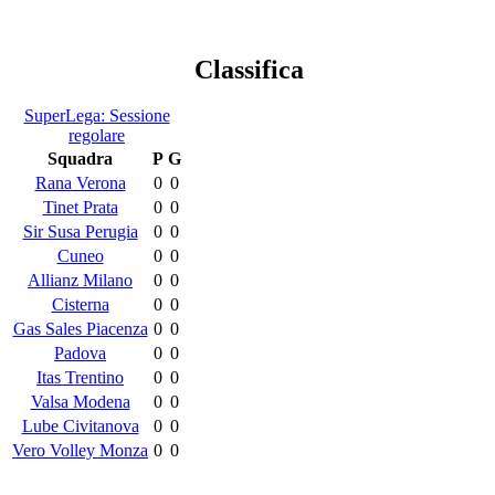
Classifica
SuperLega: Sessione
regolare
Squadra
P
G
Rana Verona
0
0
Tinet Prata
0
0
Sir Susa Perugia
0
0
Cuneo
0
0
Allianz Milano
0
0
Cisterna
0
0
Gas Sales Piacenza
0
0
Padova
0
0
Itas Trentino
0
0
Valsa Modena
0
0
Lube Civitanova
0
0
Vero Volley Monza
0
0