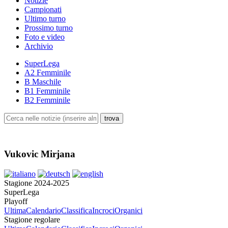
Notizie
Campionati
Ultimo turno
Prossimo turno
Foto e video
Archivio
SuperLega
A2 Femminile
B Maschile
B1 Femminile
B2 Femminile
Vukovic Mirjana
Stagione 2024-2025
SuperLega
Playoff
Ultima
Calendario
Classifica
Incroci
Organici
Stagione regolare