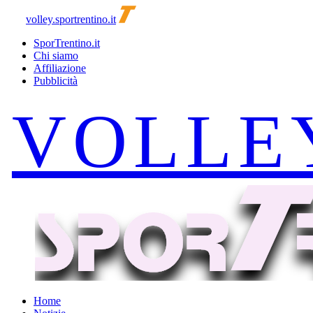
volley.sportrentino.it
SporTrentino.it
Chi siamo
Affiliazione
Pubblicità
Home