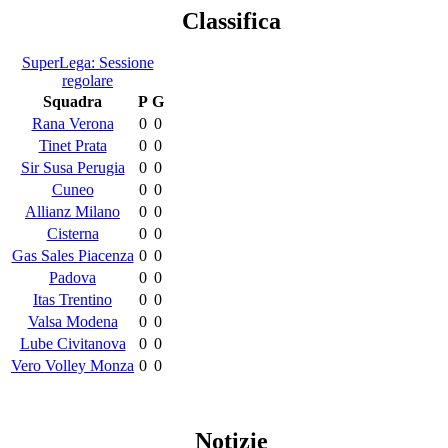
Classifica
SuperLega: Sessione
regolare
Squadra
P
G
Rana Verona
0
0
Tinet Prata
0
0
Sir Susa Perugia
0
0
Cuneo
0
0
Allianz Milano
0
0
Cisterna
0
0
Gas Sales Piacenza
0
0
Padova
0
0
Itas Trentino
0
0
Valsa Modena
0
0
Lube Civitanova
0
0
Vero Volley Monza
0
0
Notizie