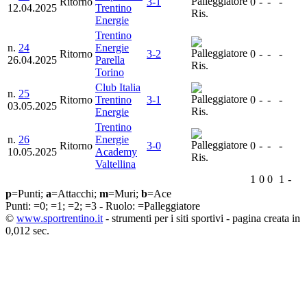
Ritorno
3-1
0
-
-
-
12.04.2025
Trentino
Ris.
Energie
Trentino
n.
24
Energie
Ritorno
3-2
0
-
-
-
26.04.2025
Parella
Ris.
Torino
Club Italia
n.
25
Ritorno
Trentino
3-1
0
-
-
-
03.05.2025
Ris.
Energie
Trentino
n.
26
Energie
Ritorno
3-0
0
-
-
-
10.05.2025
Academy
Ris.
Valtellina
1
0
0
1
-
p
=Punti;
a
=Attacchi;
m
=Muri;
b
=Ace
Punti:
=0;
=1;
=2;
=3 - Ruolo:
=Palleggiatore
©
www.sportrentino.it
- strumenti per i siti sportivi - pagina creata in
0,012 sec.