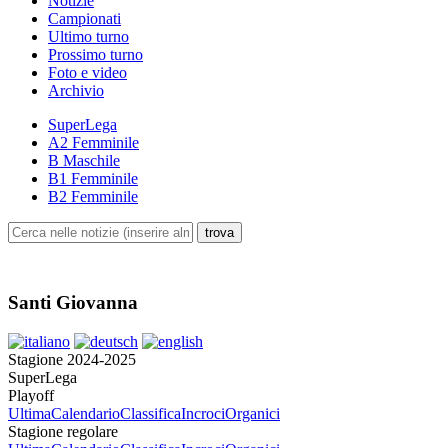
Notizie
Campionati
Ultimo turno
Prossimo turno
Foto e video
Archivio
SuperLega
A2 Femminile
B Maschile
B1 Femminile
B2 Femminile
Santi Giovanna
Stagione 2024-2025
SuperLega
Playoff
Ultima
Calendario
Classifica
Incroci
Organici
Stagione regolare