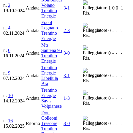
n.
2
Volano
Andata
3-1
1
0
0
1
19.10.2024
Trentino
Ris.
Energie
Focol
n.
4
Legnano
Andata
2-3
0
-
-
-
02.11.2024
Trentino
Ris.
Energie
Mts
n.
6
Santena 95
Andata
3-0
0
-
-
-
16.11.2024
Trentino
Ris.
Energie
Trentino
n.
9
Energie
Andata
3-1
0
-
-
-
07.12.2024
Libellula
Ris.
Bra
Trentino
n.
10
Energie
Andata
1-3
0
-
-
-
14.12.2024
Savis
Ris.
Volpianese
Don
Colleoni
n.
16
Ritorno
Trescore
3-0
0
-
-
-
15.02.2025
Ris.
Trentino