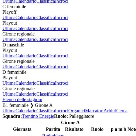
Ultima
Calendario
Classifica
Incroci
C femminile
Playoff
Ultima
Calendario
Classifica
Incroci
Playout
Ultima
Calendario
Classifica
Incroci
Girone regionale
Ultima
Calendario
Classifica
Incroci
D maschile
Playout
Ultima
Calendario
Classifica
Incroci
Girone regionale
Ultima
Calendario
Classifica
Incroci
D femminile
Playout
Ultima
Calendario
Classifica
Incroci
Girone regionale
Ultima
Calendario
Classifica
Incroci
Elenco delle stagioni
B1 femminile ❯ Girone A
Ultima
Calendario
Classifica
Incroci
Organici
Marcatori
Arbitri
Cerca
Squadra:
Trentino Energie
Ruolo:
Palleggiatore
Girone A
Giornata
Partita
Risultato
Ruolo
p
a
m
b
Not
Rothoblaas