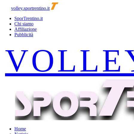
volley.sportrentino.it
SporTrentino.it
Chi siamo
Affiliazione
Pubblicità
Home