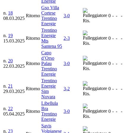
Energie
Gso Villa
n.
18
Cortese
Ritorno
3-0
0
-
-
-
08.03.2025
Trentino
Ris.
Energie
Trentino
n.
19
Energie
Ritorno
2-3
0
-
-
-
15.03.2025
Mts
Ris.
Santena 95
Capo
d’Orso
n.
20
Ritorno
Palau
3-0
0
-
-
-
22.03.2025
Ris.
Trentino
Energie
Trentino
n.
21
Energie
Ritorno
3-2
0
-
-
-
29.03.2025
Sim
Ris.
Novara
Libellula
n.
22
Bra
Ritorno
3-0
0
-
-
-
05.04.2025
Trentino
Ris.
Energie
Savis
n.
23
Volpianese