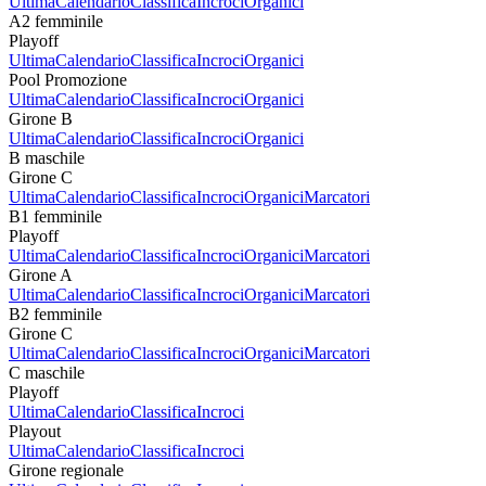
Ultima
Calendario
Classifica
Incroci
Organici
A2 femminile
Playoff
Ultima
Calendario
Classifica
Incroci
Organici
Pool Promozione
Ultima
Calendario
Classifica
Incroci
Organici
Girone B
Ultima
Calendario
Classifica
Incroci
Organici
B maschile
Girone C
Ultima
Calendario
Classifica
Incroci
Organici
Marcatori
B1 femminile
Playoff
Ultima
Calendario
Classifica
Incroci
Organici
Marcatori
Girone A
Ultima
Calendario
Classifica
Incroci
Organici
Marcatori
B2 femminile
Girone C
Ultima
Calendario
Classifica
Incroci
Organici
Marcatori
C maschile
Playoff
Ultima
Calendario
Classifica
Incroci
Playout
Ultima
Calendario
Classifica
Incroci
Girone regionale