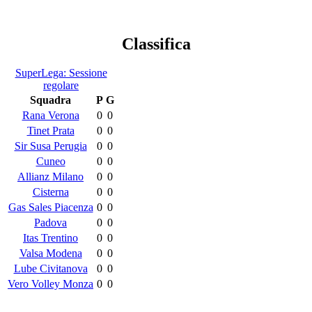
Classifica
SuperLega: Sessione
regolare
Squadra
P
G
Rana Verona
0
0
Tinet Prata
0
0
Sir Susa Perugia
0
0
Cuneo
0
0
Allianz Milano
0
0
Cisterna
0
0
Gas Sales Piacenza
0
0
Padova
0
0
Itas Trentino
0
0
Valsa Modena
0
0
Lube Civitanova
0
0
Vero Volley Monza
0
0