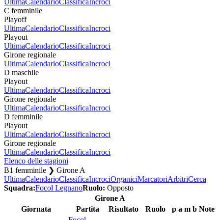
Ultima
Calendario
Classifica
Incroci
C femminile
Playoff
Ultima
Calendario
Classifica
Incroci
Playout
Ultima
Calendario
Classifica
Incroci
Girone regionale
Ultima
Calendario
Classifica
Incroci
D maschile
Playout
Ultima
Calendario
Classifica
Incroci
Girone regionale
Ultima
Calendario
Classifica
Incroci
D femminile
Playout
Ultima
Calendario
Classifica
Incroci
Girone regionale
Ultima
Calendario
Classifica
Incroci
Elenco delle stagioni
B1 femminile ❯ Girone A
Ultima
Calendario
Classifica
Incroci
Organici
Marcatori
Arbitri
Cerca
Squadra:
Focol Legnano
Ruolo:
Opposto
Girone A
Giornata
Partita
Risultato
Ruolo
p
a
m
b
Note
Focol