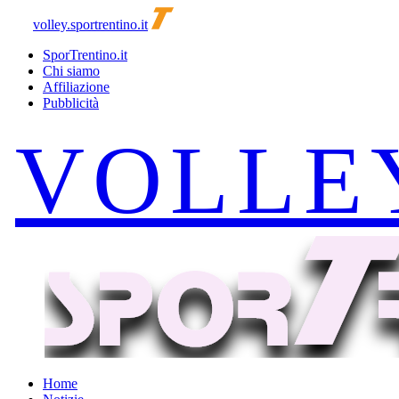
volley.sportrentino.it
SporTrentino.it
Chi siamo
Affiliazione
Pubblicità
Home