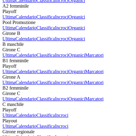
Ultima
Calendario
Classifica
Incroci
Organici
A2 femminile
Playoff
Ultima
Calendario
Classifica
Incroci
Organici
Pool Promozione
Ultima
Calendario
Classifica
Incroci
Organici
Girone B
Ultima
Calendario
Classifica
Incroci
Organici
B maschile
Girone C
Ultima
Calendario
Classifica
Incroci
Organici
Marcatori
B1 femminile
Playoff
Ultima
Calendario
Classifica
Incroci
Organici
Marcatori
Girone A
Ultima
Calendario
Classifica
Incroci
Organici
Marcatori
B2 femminile
Girone C
Ultima
Calendario
Classifica
Incroci
Organici
Marcatori
C maschile
Playoff
Ultima
Calendario
Classifica
Incroci
Playout
Ultima
Calendario
Classifica
Incroci
Girone regionale