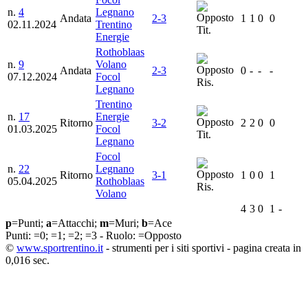
n.
4
Legnano
Andata
2-3
1
1
0
0
02.11.2024
Trentino
Tit.
Energie
Rothoblaas
n.
9
Volano
Andata
2-3
0
-
-
-
07.12.2024
Focol
Ris.
Legnano
Trentino
n.
17
Energie
Ritorno
3-2
2
2
0
0
01.03.2025
Focol
Tit.
Legnano
Focol
n.
22
Legnano
Ritorno
3-1
1
0
0
1
05.04.2025
Rothoblaas
Ris.
Volano
4
3
0
1
-
p
=Punti;
a
=Attacchi;
m
=Muri;
b
=Ace
Punti:
=0;
=1;
=2;
=3 - Ruolo:
=Opposto
©
www.sportrentino.it
- strumenti per i siti sportivi - pagina creata in
0,016 sec.