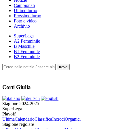
Notizie
Campionati
Ultimo turno
Prossimo turno
Foto e video
Archivio
SuperLega
A2 Femminile
B Maschile
B1 Femminile
B2 Femminile
Corti Giulia
Stagione 2024-2025
SuperLega
Playoff
Ultima
Calendario
Classifica
Incroci
Organici
Stagione regolare