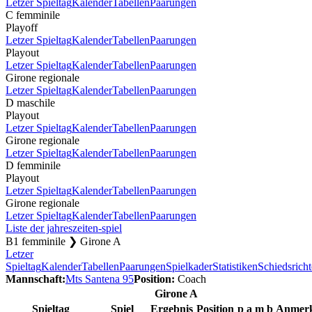
Letzer Spieltag
Kalender
Tabellen
Paarungen
C femminile
Playoff
Letzer Spieltag
Kalender
Tabellen
Paarungen
Playout
Letzer Spieltag
Kalender
Tabellen
Paarungen
Girone regionale
Letzer Spieltag
Kalender
Tabellen
Paarungen
D maschile
Playout
Letzer Spieltag
Kalender
Tabellen
Paarungen
Girone regionale
Letzer Spieltag
Kalender
Tabellen
Paarungen
D femminile
Playout
Letzer Spieltag
Kalender
Tabellen
Paarungen
Girone regionale
Letzer Spieltag
Kalender
Tabellen
Paarungen
Liste der jahreszeiten-spiel
B1 femminile ❯ Girone A
Letzer
Spieltag
Kalender
Tabellen
Paarungen
Spielkader
Statistiken
Schiedsricht
Mannschaft:
Mts Santena 95
Position:
Coach
Girone A
Spieltag
Spiel
Ergebnis
Position
p
a
m
b
Anmer