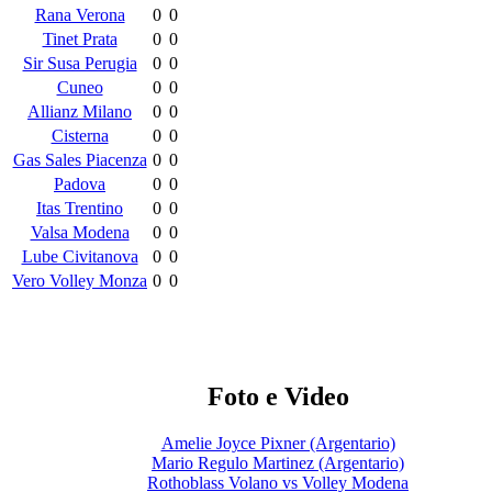
Rana Verona
0
0
Tinet Prata
0
0
Sir Susa Perugia
0
0
Cuneo
0
0
Allianz Milano
0
0
Cisterna
0
0
Gas Sales Piacenza
0
0
Padova
0
0
Itas Trentino
0
0
Valsa Modena
0
0
Lube Civitanova
0
0
Vero Volley Monza
0
0
Foto e Video
Amelie Joyce Pixner (Argentario)
Mario Regulo Martinez (Argentario)
Rothoblass Volano vs Volley Modena