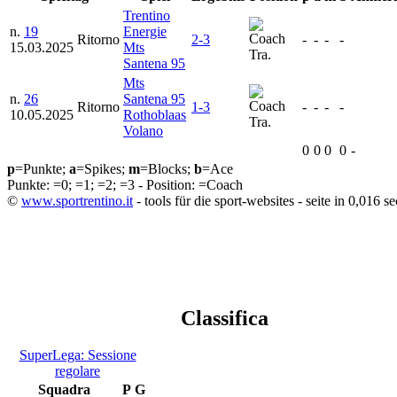
Trentino
n.
19
Energie
Ritorno
2-3
-
-
-
-
15.03.2025
Mts
Tra.
Santena 95
Mts
n.
26
Santena 95
Ritorno
1-3
-
-
-
-
10.05.2025
Rothoblaas
Tra.
Volano
0
0
0
0
-
p
=Punkte;
a
=Spikes;
m
=Blocks;
b
=Ace
Punkte:
=0;
=1;
=2;
=3 - Position:
=Coach
©
www.sportrentino.it
- tools für die sport-websites - seite in 0,016 se
Classifica
SuperLega: Sessione
regolare
Squadra
P
G