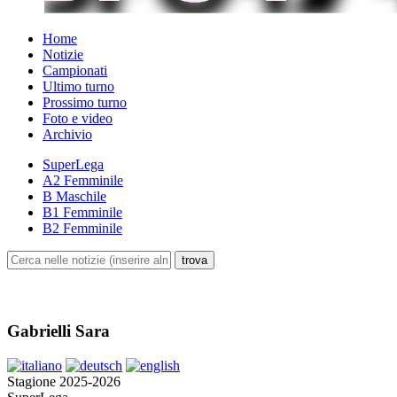
Home
Notizie
Campionati
Ultimo turno
Prossimo turno
Foto e video
Archivio
SuperLega
A2 Femminile
B Maschile
B1 Femminile
B2 Femminile
Gabrielli Sara
Stagione 2025-2026