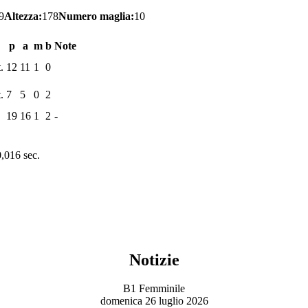
9
Altezza:
178
Numero maglia:
10
p
a
m
b
Note
.
12
11
1
0
.
7
5
0
2
19
16
1
2
-
0,016 sec.
Notizie
B1 Femminile
domenica 26 luglio 2026