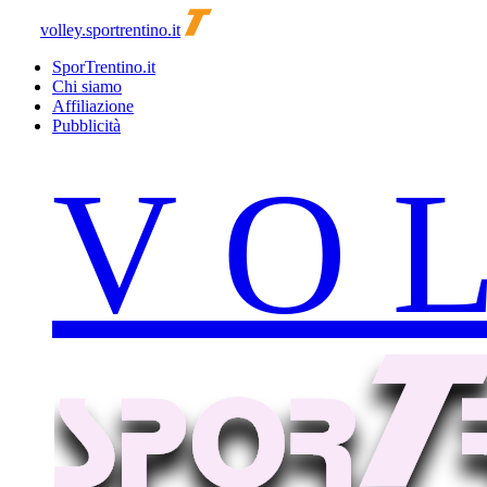
volley.sportrentino.it
SporTrentino.it
Chi siamo
Affiliazione
Pubblicità