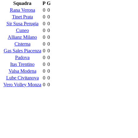
Squadra
P
G
Rana Verona
0
0
Tinet Prata
0
0
Sir Susa Perugia
0
0
Cuneo
0
0
Allianz Milano
0
0
Cisterna
0
0
Gas Sales Piacenza
0
0
Padova
0
0
Itas Trentino
0
0
Valsa Modena
0
0
Lube Civitanova
0
0
Vero Volley Monza
0
0