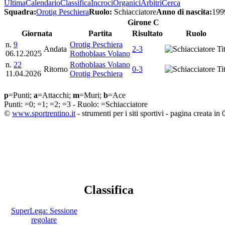
Ultima
Calendario
Classifica
Incroci
Organici
Arbitri
Cerca
Squadra:
Orotig Peschiera
Ruolo:
Schiacciatore
Anno di nascita:
199
Girone C
Giornata
Partita
Risultato
Ruolo
n.
9
Orotig Peschiera
Andata
2-3
Tit
06.12.2025
Rothoblaas Volano
n.
22
Rothoblaas Volano
Ritorno
0-3
Tit
11.04.2026
Orotig Peschiera
p
=Punti;
a
=Attacchi;
m
=Muri;
b
=Ace
Punti:
=0;
=1;
=2;
=3 - Ruolo:
=Schiacciatore
©
www.sportrentino.it
- strumenti per i siti sportivi - pagina creata in 
Classifica
SuperLega: Sessione
regolare