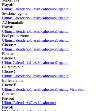
SuperLega
Playoff
Ultima
Calendario
Classifica
Incroci
Organici
Sessione regolare
Ultima
Calendario
Classifica
Incroci
Organici
A2 femminile
Playoff
Ultima
Calendario
Classifica
Incroci
Organici
Pool promozione
Ultima
Calendario
Classifica
Incroci
Organici
Girone A
Ultima
Calendario
Classifica
Incroci
Organici
B maschile
Girone C
Ultima
Calendario
Classifica
Incroci
Organici
B1 femminile
Girone C
Ultima
Calendario
Classifica
Incroci
Organici
B2 femminile
Girone B
Ultima
Calendario
Classifica
Incroci
Organici
Marcatori
C maschile
Playout
Ultima
Calendario
Classifica
Incroci
Playoff