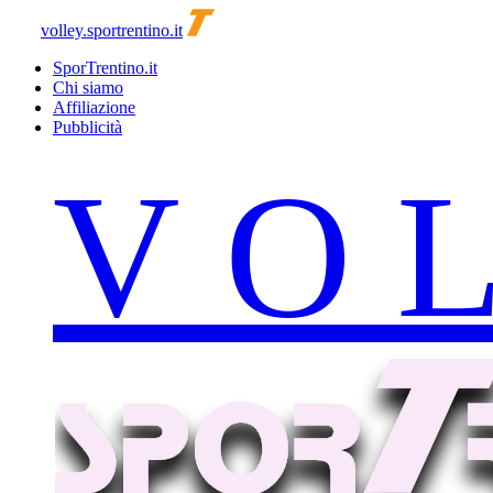
volley.sportrentino.it
SporTrentino.it
Chi siamo
Affiliazione
Pubblicità