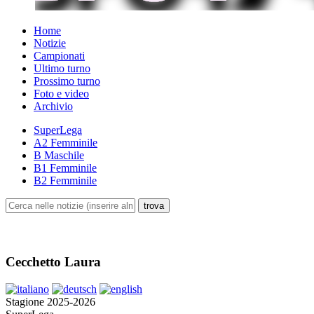
Home
Notizie
Campionati
Ultimo turno
Prossimo turno
Foto e video
Archivio
SuperLega
A2 Femminile
B Maschile
B1 Femminile
B2 Femminile
Cecchetto Laura
Stagione 2025-2026