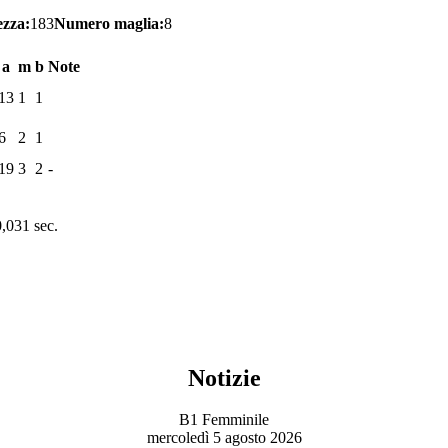
ezza:
183
Numero maglia:
8
a
m
b
Note
13
1
1
6
2
1
19
3
2
-
0,031 sec.
Notizie
B1 Femminile
mercoledì 5 agosto 2026