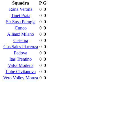
Squadra
P
G
Rana Verona
0
0
Tinet Prata
0
0
Sir Susa Perugia
0
0
Cuneo
0
0
Allianz Milano
0
0
Cisterna
0
0
Gas Sales Piacenza
0
0
Padova
0
0
Itas Trentino
0
0
Valsa Modena
0
0
Lube Civitanova
0
0
Vero Volley Monza
0
0