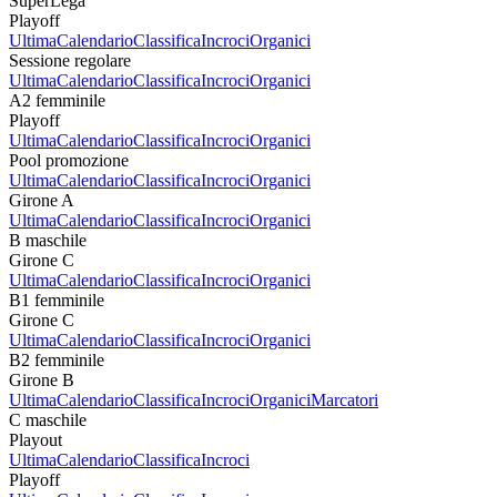
SuperLega
Playoff
Ultima
Calendario
Classifica
Incroci
Organici
Sessione regolare
Ultima
Calendario
Classifica
Incroci
Organici
A2 femminile
Playoff
Ultima
Calendario
Classifica
Incroci
Organici
Pool promozione
Ultima
Calendario
Classifica
Incroci
Organici
Girone A
Ultima
Calendario
Classifica
Incroci
Organici
B maschile
Girone C
Ultima
Calendario
Classifica
Incroci
Organici
B1 femminile
Girone C
Ultima
Calendario
Classifica
Incroci
Organici
B2 femminile
Girone B
Ultima
Calendario
Classifica
Incroci
Organici
Marcatori
C maschile
Playout
Ultima
Calendario
Classifica
Incroci
Playoff