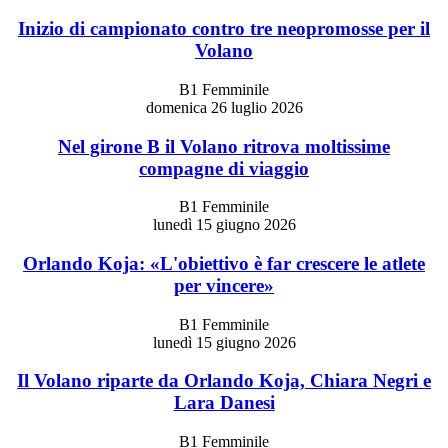
Inizio di campionato contro tre neopromosse per il
Volano
B1 Femminile
domenica 26 luglio 2026
Nel girone B il Volano ritrova moltissime
compagne di viaggio
B1 Femminile
lunedì 15 giugno 2026
Orlando Koja: «L'obiettivo è far crescere le atlete
per vincere»
B1 Femminile
lunedì 15 giugno 2026
Il Volano riparte da Orlando Koja, Chiara Negri e
Lara Danesi
B1 Femminile