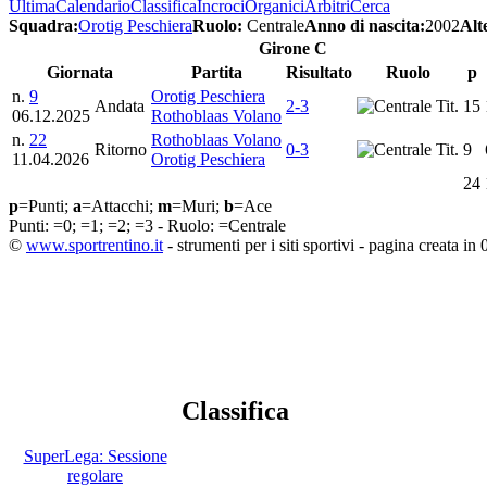
Ultima
Calendario
Classifica
Incroci
Organici
Arbitri
Cerca
Squadra:
Orotig Peschiera
Ruolo:
Centrale
Anno di nascita:
2002
Alt
Girone C
Giornata
Partita
Risultato
Ruolo
p
n.
9
Orotig Peschiera
Andata
2-3
Tit.
15
06.12.2025
Rothoblaas Volano
n.
22
Rothoblaas Volano
Ritorno
0-3
Tit.
9
11.04.2026
Orotig Peschiera
24
p
=Punti;
a
=Attacchi;
m
=Muri;
b
=Ace
Punti:
=0;
=1;
=2;
=3 - Ruolo:
=Centrale
©
www.sportrentino.it
- strumenti per i siti sportivi - pagina creata in 
Classifica
SuperLega: Sessione
regolare