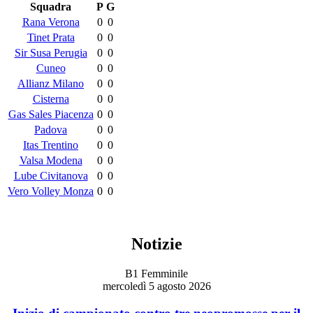
Squadra
P
G
Rana Verona
0
0
Tinet Prata
0
0
Sir Susa Perugia
0
0
Cuneo
0
0
Allianz Milano
0
0
Cisterna
0
0
Gas Sales Piacenza
0
0
Padova
0
0
Itas Trentino
0
0
Valsa Modena
0
0
Lube Civitanova
0
0
Vero Volley Monza
0
0
Notizie
B1 Femminile
mercoledì 5 agosto 2026