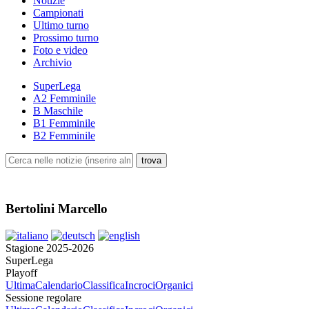
Notizie
Campionati
Ultimo turno
Prossimo turno
Foto e video
Archivio
SuperLega
A2 Femminile
B Maschile
B1 Femminile
B2 Femminile
Bertolini Marcello
Stagione 2025-2026
SuperLega
Playoff
Ultima
Calendario
Classifica
Incroci
Organici
Sessione regolare