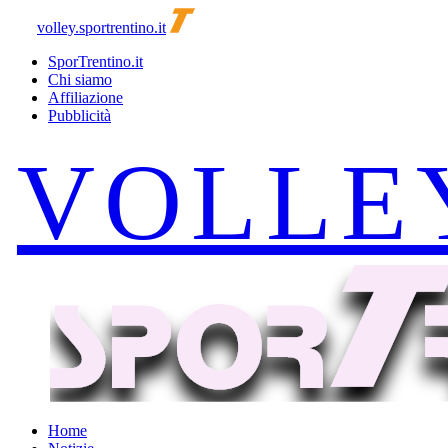
volley.sportrentino.it
SporTrentino.it
Chi siamo
Affiliazione
Pubblicità
Home