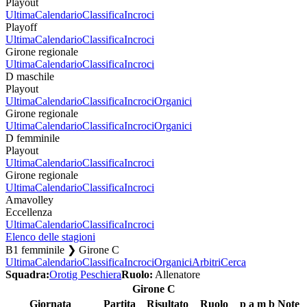
Playout
Ultima
Calendario
Classifica
Incroci
Playoff
Ultima
Calendario
Classifica
Incroci
Girone regionale
Ultima
Calendario
Classifica
Incroci
D maschile
Playout
Ultima
Calendario
Classifica
Incroci
Organici
Girone regionale
Ultima
Calendario
Classifica
Incroci
Organici
D femminile
Playout
Ultima
Calendario
Classifica
Incroci
Girone regionale
Ultima
Calendario
Classifica
Incroci
Amavolley
Eccellenza
Ultima
Calendario
Classifica
Incroci
Elenco delle stagioni
B1 femminile ❯ Girone C
Ultima
Calendario
Classifica
Incroci
Organici
Arbitri
Cerca
Squadra:
Orotig Peschiera
Ruolo:
Allenatore
Girone C
Giornata
Partita
Risultato
Ruolo
p
a
m
b
Note