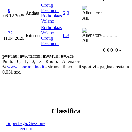
Orotig
n.
9
Peschiera
Andata
2-3
-
-
-
-
06.12.2025
Rothoblaas
All.
Volano
Rothoblaas
n.
22
Volano
Ritorno
0-3
-
-
-
-
11.04.2026
Orotig
All.
Peschiera
0
0
0
0
-
p
=Punti;
a
=Attacchi;
m
=Muri;
b
=Ace
Punti:
=0;
=1;
=2;
=3 - Ruolo:
=Allenatore
©
www.sportrentino.it
- strumenti per i siti sportivi - pagina creata in
0,031 sec.
Classifica
SuperLega: Sessione
regolare