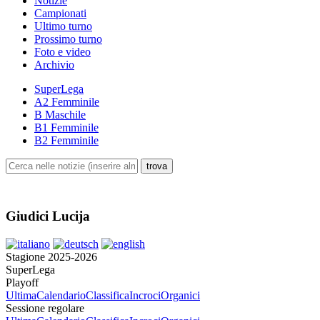
Notizie
Campionati
Ultimo turno
Prossimo turno
Foto e video
Archivio
SuperLega
A2 Femminile
B Maschile
B1 Femminile
B2 Femminile
Giudici Lucija
Stagione 2025-2026
SuperLega
Playoff
Ultima
Calendario
Classifica
Incroci
Organici
Sessione regolare