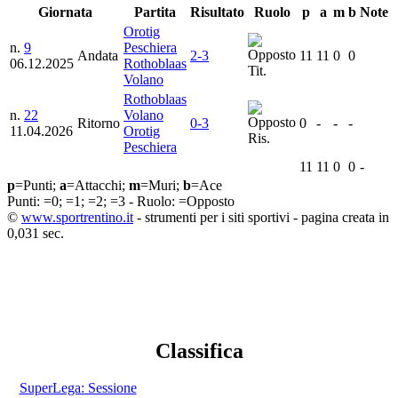
Giornata
Partita
Risultato
Ruolo
p
a
m
b
Note
Orotig
n.
9
Peschiera
Andata
2-3
11
11
0
0
06.12.2025
Rothoblaas
Tit.
Volano
Rothoblaas
n.
22
Volano
Ritorno
0-3
0
-
-
-
11.04.2026
Orotig
Ris.
Peschiera
11
11
0
0
-
p
=Punti;
a
=Attacchi;
m
=Muri;
b
=Ace
Punti:
=0;
=1;
=2;
=3 - Ruolo:
=Opposto
©
www.sportrentino.it
- strumenti per i siti sportivi - pagina creata in
0,031 sec.
Classifica
SuperLega: Sessione