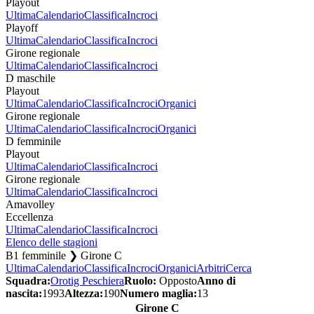
Playout
Ultima
Calendario
Classifica
Incroci
Playoff
Ultima
Calendario
Classifica
Incroci
Girone regionale
Ultima
Calendario
Classifica
Incroci
D maschile
Playout
Ultima
Calendario
Classifica
Incroci
Organici
Girone regionale
Ultima
Calendario
Classifica
Incroci
Organici
D femminile
Playout
Ultima
Calendario
Classifica
Incroci
Girone regionale
Ultima
Calendario
Classifica
Incroci
Amavolley
Eccellenza
Ultima
Calendario
Classifica
Incroci
Elenco delle stagioni
B1 femminile ❯ Girone C
Ultima
Calendario
Classifica
Incroci
Organici
Arbitri
Cerca
Squadra:
Orotig Peschiera
Ruolo:
Opposto
Anno di
nascita:
1993
Altezza:
190
Numero maglia:
13
Girone C