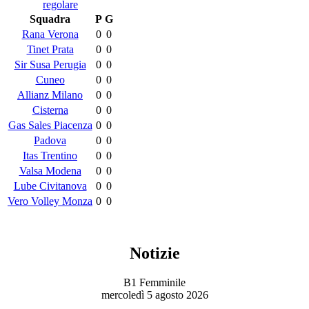
regolare
Squadra
P
G
Rana Verona
0
0
Tinet Prata
0
0
Sir Susa Perugia
0
0
Cuneo
0
0
Allianz Milano
0
0
Cisterna
0
0
Gas Sales Piacenza
0
0
Padova
0
0
Itas Trentino
0
0
Valsa Modena
0
0
Lube Civitanova
0
0
Vero Volley Monza
0
0
Notizie
B1 Femminile
mercoledì 5 agosto 2026