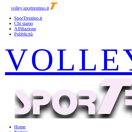
volley.sportrentino.it
SporTrentino.it
Chi siamo
Affiliazione
Pubblicità
Home