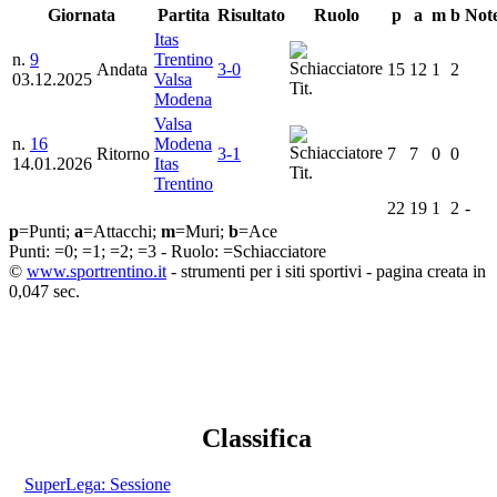
Giornata
Partita
Risultato
Ruolo
p
a
m
b
Not
Itas
n.
9
Trentino
Andata
3-0
15
12
1
2
03.12.2025
Valsa
Tit.
Modena
Valsa
n.
16
Modena
Ritorno
3-1
7
7
0
0
14.01.2026
Itas
Tit.
Trentino
22
19
1
2
-
p
=Punti;
a
=Attacchi;
m
=Muri;
b
=Ace
Punti:
=0;
=1;
=2;
=3 - Ruolo:
=Schiacciatore
©
www.sportrentino.it
- strumenti per i siti sportivi - pagina creata in
0,047 sec.
Classifica
SuperLega: Sessione