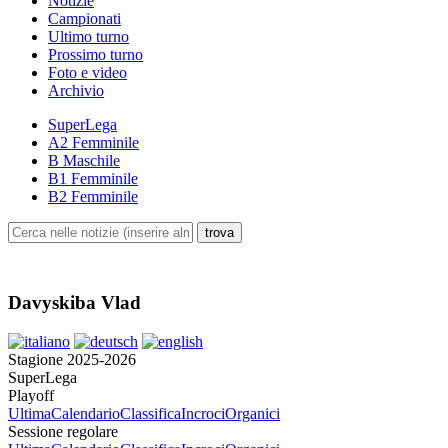
Notizie
Campionati
Ultimo turno
Prossimo turno
Foto e video
Archivio
SuperLega
A2 Femminile
B Maschile
B1 Femminile
B2 Femminile
Davyskiba Vlad
Stagione 2025-2026
SuperLega
Playoff
Ultima
Calendario
Classifica
Incroci
Organici
Sessione regolare