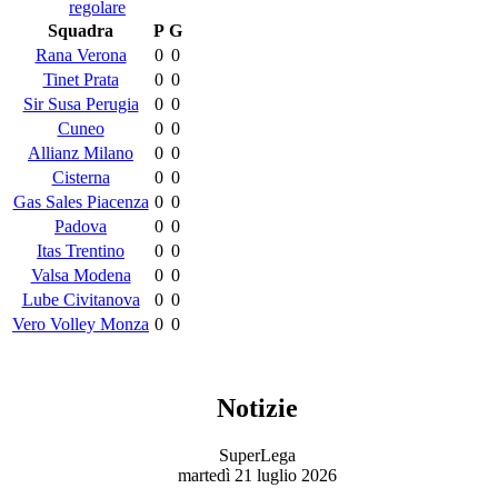
regolare
Squadra
P
G
Rana Verona
0
0
Tinet Prata
0
0
Sir Susa Perugia
0
0
Cuneo
0
0
Allianz Milano
0
0
Cisterna
0
0
Gas Sales Piacenza
0
0
Padova
0
0
Itas Trentino
0
0
Valsa Modena
0
0
Lube Civitanova
0
0
Vero Volley Monza
0
0
Notizie
SuperLega
martedì 21 luglio 2026