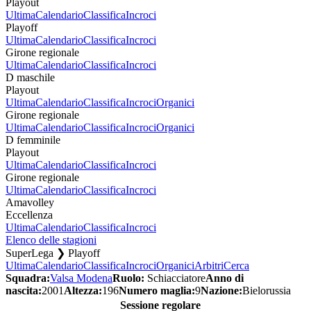
Playout
Ultima
Calendario
Classifica
Incroci
Playoff
Ultima
Calendario
Classifica
Incroci
Girone regionale
Ultima
Calendario
Classifica
Incroci
D maschile
Playout
Ultima
Calendario
Classifica
Incroci
Organici
Girone regionale
Ultima
Calendario
Classifica
Incroci
Organici
D femminile
Playout
Ultima
Calendario
Classifica
Incroci
Girone regionale
Ultima
Calendario
Classifica
Incroci
Amavolley
Eccellenza
Ultima
Calendario
Classifica
Incroci
Elenco delle stagioni
SuperLega ❯ Playoff
Ultima
Calendario
Classifica
Incroci
Organici
Arbitri
Cerca
Squadra:
Valsa Modena
Ruolo:
Schiacciatore
Anno di
nascita:
2001
Altezza:
196
Numero maglia:
9
Nazione:
Bielorussia
Sessione regolare