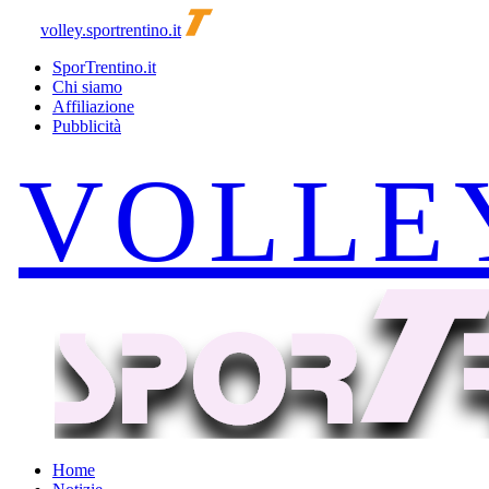
volley.sportrentino.it
SporTrentino.it
Chi siamo
Affiliazione
Pubblicità
Home