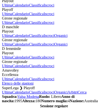
Playout
Ultima
Calendario
Classifica
Incroci
Playoff
Ultima
Calendario
Classifica
Incroci
Girone regionale
Ultima
Calendario
Classifica
Incroci
D maschile
Playout
Ultima
Calendario
Classifica
Incroci
Organici
Girone regionale
Ultima
Calendario
Classifica
Incroci
Organici
D femminile
Playout
Ultima
Calendario
Classifica
Incroci
Girone regionale
Ultima
Calendario
Classifica
Incroci
Amavolley
Eccellenza
Ultima
Calendario
Classifica
Incroci
Elenco delle stagioni
SuperLega ❯ Playoff
Ultima
Calendario
Classifica
Incroci
Organici
Arbitri
Cerca
Squadra:
Valsa Modena
Ruolo:
Libero
Anno di
nascita:
1995
Altezza:
180
Numero maglia:
4
Nazione:
Australia
Sessione regolare