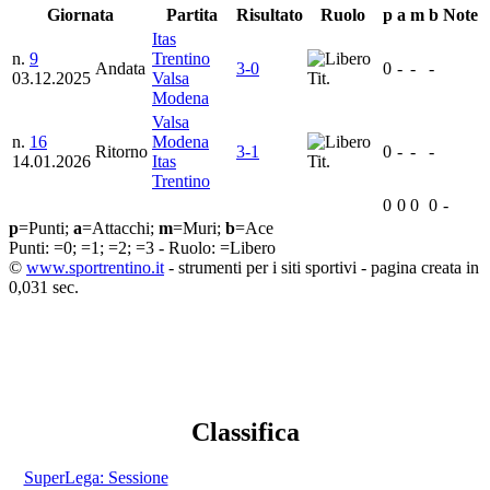
Giornata
Partita
Risultato
Ruolo
p
a
m
b
Note
Itas
n.
9
Trentino
Andata
3-0
0
-
-
-
03.12.2025
Valsa
Tit.
Modena
Valsa
n.
16
Modena
Ritorno
3-1
0
-
-
-
14.01.2026
Itas
Tit.
Trentino
0
0
0
0
-
p
=Punti;
a
=Attacchi;
m
=Muri;
b
=Ace
Punti:
=0;
=1;
=2;
=3 - Ruolo:
=Libero
©
www.sportrentino.it
- strumenti per i siti sportivi - pagina creata in
0,031 sec.
Classifica
SuperLega: Sessione