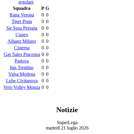
regolare
Squadra
P
G
Rana Verona
0
0
Tinet Prata
0
0
Sir Susa Perugia
0
0
Cuneo
0
0
Allianz Milano
0
0
Cisterna
0
0
Gas Sales Piacenza
0
0
Padova
0
0
Itas Trentino
0
0
Valsa Modena
0
0
Lube Civitanova
0
0
Vero Volley Monza
0
0
Notizie
SuperLega
martedì 21 luglio 2026