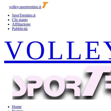
volley.sportrentino.it
SporTrentino.it
Chi siamo
Affiliazione
Pubblicità
Home