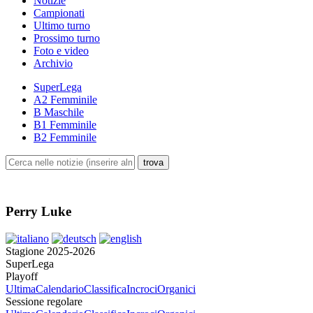
Notizie
Campionati
Ultimo turno
Prossimo turno
Foto e video
Archivio
SuperLega
A2 Femminile
B Maschile
B1 Femminile
B2 Femminile
Perry Luke
Stagione 2025-2026
SuperLega
Playoff
Ultima
Calendario
Classifica
Incroci
Organici
Sessione regolare