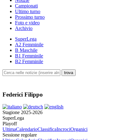
Notizie
Campionati
Ultimo turno
Prossimo turno
Foto e video
Archivio
SuperLega
A2 Femminile
B Maschile
B1 Femminile
B2 Femminile
Federici Filippo
Stagione 2025-2026
SuperLega
Playoff
Ultima
Calendario
Classifica
Incroci
Organici
Sessione regolare