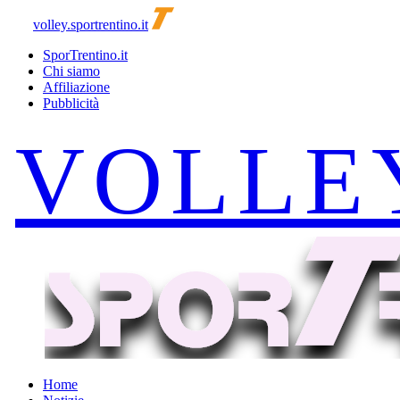
volley.sportrentino.it
SporTrentino.it
Chi siamo
Affiliazione
Pubblicità
Home