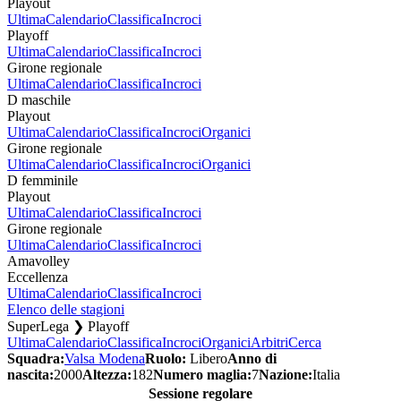
Playout
Ultima
Calendario
Classifica
Incroci
Playoff
Ultima
Calendario
Classifica
Incroci
Girone regionale
Ultima
Calendario
Classifica
Incroci
D maschile
Playout
Ultima
Calendario
Classifica
Incroci
Organici
Girone regionale
Ultima
Calendario
Classifica
Incroci
Organici
D femminile
Playout
Ultima
Calendario
Classifica
Incroci
Girone regionale
Ultima
Calendario
Classifica
Incroci
Amavolley
Eccellenza
Ultima
Calendario
Classifica
Incroci
Elenco delle stagioni
SuperLega ❯ Playoff
Ultima
Calendario
Classifica
Incroci
Organici
Arbitri
Cerca
Squadra:
Valsa Modena
Ruolo:
Libero
Anno di
nascita:
2000
Altezza:
182
Numero maglia:
7
Nazione:
Italia
Sessione regolare