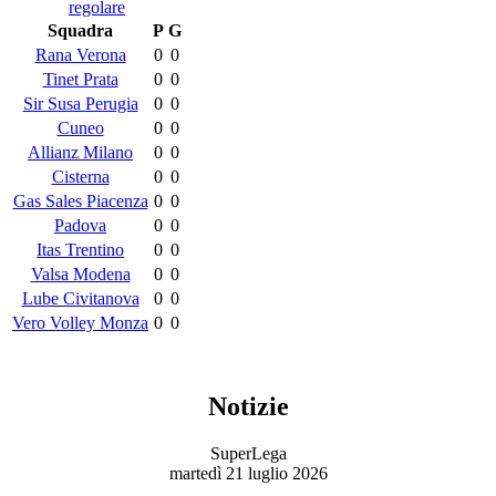
regolare
Squadra
P
G
Rana Verona
0
0
Tinet Prata
0
0
Sir Susa Perugia
0
0
Cuneo
0
0
Allianz Milano
0
0
Cisterna
0
0
Gas Sales Piacenza
0
0
Padova
0
0
Itas Trentino
0
0
Valsa Modena
0
0
Lube Civitanova
0
0
Vero Volley Monza
0
0
Notizie
SuperLega
martedì 21 luglio 2026