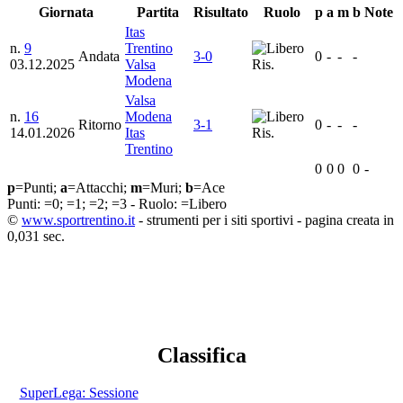
Giornata
Partita
Risultato
Ruolo
p
a
m
b
Note
Itas
n.
9
Trentino
Andata
3-0
0
-
-
-
03.12.2025
Valsa
Ris.
Modena
Valsa
n.
16
Modena
Ritorno
3-1
0
-
-
-
14.01.2026
Itas
Ris.
Trentino
0
0
0
0
-
p
=Punti;
a
=Attacchi;
m
=Muri;
b
=Ace
Punti:
=0;
=1;
=2;
=3 - Ruolo:
=Libero
©
www.sportrentino.it
- strumenti per i siti sportivi - pagina creata in
0,031 sec.
Classifica
SuperLega: Sessione