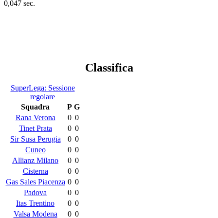
0,047 sec.
Classifica
SuperLega: Sessione
regolare
Squadra
P
G
Rana Verona
0
0
Tinet Prata
0
0
Sir Susa Perugia
0
0
Cuneo
0
0
Allianz Milano
0
0
Cisterna
0
0
Gas Sales Piacenza
0
0
Padova
0
0
Itas Trentino
0
0
Valsa Modena
0
0