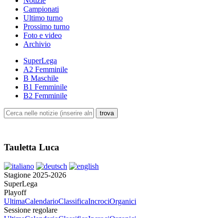
Notizie
Campionati
Ultimo turno
Prossimo turno
Foto e video
Archivio
SuperLega
A2 Femminile
B Maschile
B1 Femminile
B2 Femminile
Tauletta Luca
Stagione 2025-2026
SuperLega
Playoff
Ultima
Calendario
Classifica
Incroci
Organici
Sessione regolare