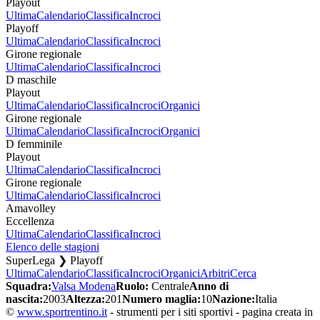
Playout
Ultima
Calendario
Classifica
Incroci
Playoff
Ultima
Calendario
Classifica
Incroci
Girone regionale
Ultima
Calendario
Classifica
Incroci
D maschile
Playout
Ultima
Calendario
Classifica
Incroci
Organici
Girone regionale
Ultima
Calendario
Classifica
Incroci
Organici
D femminile
Playout
Ultima
Calendario
Classifica
Incroci
Girone regionale
Ultima
Calendario
Classifica
Incroci
Amavolley
Eccellenza
Ultima
Calendario
Classifica
Incroci
Elenco delle stagioni
SuperLega ❯ Playoff
Ultima
Calendario
Classifica
Incroci
Organici
Arbitri
Cerca
Squadra:
Valsa Modena
Ruolo:
Centrale
Anno di
nascita:
2003
Altezza:
201
Numero maglia:
10
Nazione:
Italia
©
www.sportrentino.it
- strumenti per i siti sportivi - pagina creata in