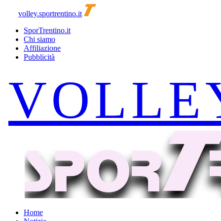
volley.sportrentino.it
SporTrentino.it
Chi siamo
Affiliazione
Pubblicità
Home