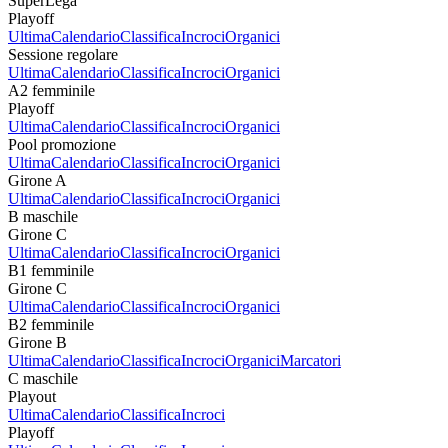
SuperLega
Playoff
Ultima
Calendario
Classifica
Incroci
Organici
Sessione regolare
Ultima
Calendario
Classifica
Incroci
Organici
A2 femminile
Playoff
Ultima
Calendario
Classifica
Incroci
Organici
Pool promozione
Ultima
Calendario
Classifica
Incroci
Organici
Girone A
Ultima
Calendario
Classifica
Incroci
Organici
B maschile
Girone C
Ultima
Calendario
Classifica
Incroci
Organici
B1 femminile
Girone C
Ultima
Calendario
Classifica
Incroci
Organici
B2 femminile
Girone B
Ultima
Calendario
Classifica
Incroci
Organici
Marcatori
C maschile
Playout
Ultima
Calendario
Classifica
Incroci
Playoff