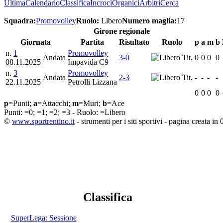
Ultima
Calendario
Classifica
Incroci
Organici
Arbitri
Cerca
Squadra:
Promovolley
Ruolo:
Libero
Numero maglia:
17
Girone regionale
Giornata
Partita
Risultato
Ruolo
p
a
m
b
n.
1
Promovolley
Andata
3-0
Tit.
0
0
0
0
08.11.2025
Impavida C9
n.
3
Promovolley
Andata
2-3
Tit.
-
-
-
-
22.11.2025
Petrolli Lizzana
0
0
0
0
p
=Punti;
a
=Attacchi;
m
=Muri;
b
=Ace
Punti:
=0;
=1;
=2;
=3 - Ruolo:
=Libero
©
www.sportrentino.it
- strumenti per i siti sportivi - pagina creata in 
Classifica
SuperLega: Sessione