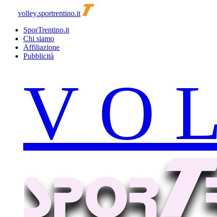
volley.sportrentino.it
SporTrentino.it
Chi siamo
Affiliazione
Pubblicità