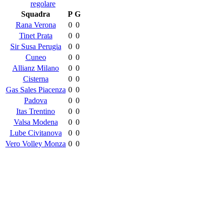
regolare
Squadra
P
G
Rana Verona
0
0
Tinet Prata
0
0
Sir Susa Perugia
0
0
Cuneo
0
0
Allianz Milano
0
0
Cisterna
0
0
Gas Sales Piacenza
0
0
Padova
0
0
Itas Trentino
0
0
Valsa Modena
0
0
Lube Civitanova
0
0
Vero Volley Monza
0
0