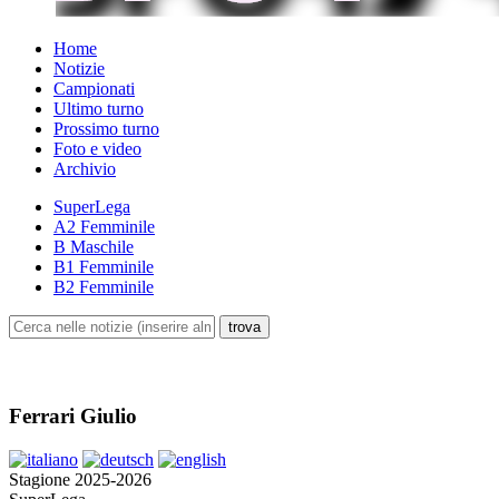
Home
Notizie
Campionati
Ultimo turno
Prossimo turno
Foto e video
Archivio
SuperLega
A2 Femminile
B Maschile
B1 Femminile
B2 Femminile
Ferrari Giulio
Stagione 2025-2026