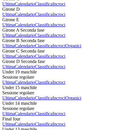
Ultima
Calendario
Classifica
Incroci
Girone D
Ultima
Calendario
Classifica
Incroci
Girone E
Ultima
Calendario
Classifica
Incroci
Girone A Seconda fase
Ultima
Calendario
Classifica
Incroci
Girone B Seconda fase
Ultima
Calendario
Classifica
Incroci
Organici
Girone C Seconda fase
Ultima
Calendario
Classifica
Incroci
Girone D Seconda fase
Ultima
Calendario
Classifica
Incroci
Under 19 maschile
Sessione regolare
Ultima
Calendario
Classifica
Incroci
Under 15 maschile
Sessione regolare
Ultima
Calendario
Classifica
Incroci
Organici
Under 14 maschile
Sessione regolare
Ultima
Calendario
Classifica
Incroci
Final four
Ultima
Calendario
Classifica
Incroci
Under 13 maschile