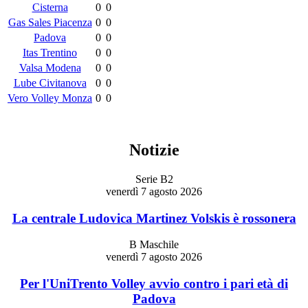
Cisterna
0
0
Gas Sales Piacenza
0
0
Padova
0
0
Itas Trentino
0
0
Valsa Modena
0
0
Lube Civitanova
0
0
Vero Volley Monza
0
0
Notizie
Serie B2
venerdì 7 agosto 2026
La centrale Ludovica Martinez Volskis è rossonera
B Maschile
venerdì 7 agosto 2026
Per l'UniTrento Volley avvio contro i pari età di
Padova