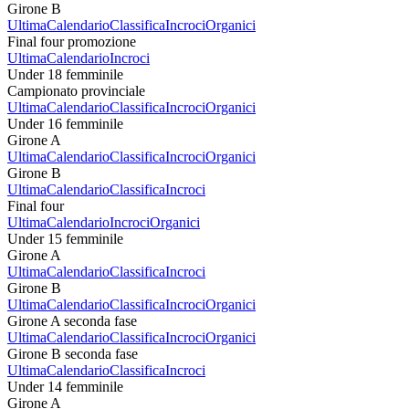
Girone B
Ultima
Calendario
Classifica
Incroci
Organici
Final four promozione
Ultima
Calendario
Incroci
Under 18 femminile
Campionato provinciale
Ultima
Calendario
Classifica
Incroci
Organici
Under 16 femminile
Girone A
Ultima
Calendario
Classifica
Incroci
Organici
Girone B
Ultima
Calendario
Classifica
Incroci
Final four
Ultima
Calendario
Incroci
Organici
Under 15 femminile
Girone A
Ultima
Calendario
Classifica
Incroci
Girone B
Ultima
Calendario
Classifica
Incroci
Organici
Girone A seconda fase
Ultima
Calendario
Classifica
Incroci
Organici
Girone B seconda fase
Ultima
Calendario
Classifica
Incroci
Under 14 femminile
Girone A