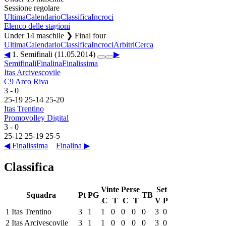
Sessione regolare
Ultima
Calendario
Classifica
Incroci
Elenco delle stagioni
Under 14 maschile ❯ Final four
Ultima
Calendario
Classifica
Incroci
Arbitri
Cerca
◀
1. Semifinali (11.05.2014)
▶
Semifinali
Finalina
Finalissima
Itas Arcivescovile
C9 Arco Riva
3
-
0
25
-
19
25
-
14
25
-
20
Itas Trentino
Promovolley Digital
3
-
0
25
-
12
25
-
19
25
-
5
◀ Finalissima
Finalina ▶
Classifica
Vinte
Perse
Set
Squadra
Pt
PG
TB
C
T
C
T
V
P
1
Itas Trentino
3
1
1
0
0
0
0
3
0
2
Itas Arcivescovile
3
1
1
0
0
0
0
3
0