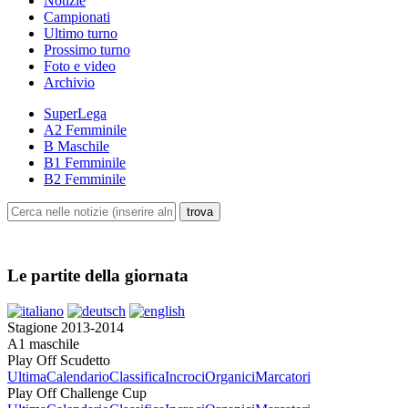
Notizie
Campionati
Ultimo turno
Prossimo turno
Foto e video
Archivio
SuperLega
A2 Femminile
B Maschile
B1 Femminile
B2 Femminile
Le partite della giornata
Stagione 2013-2014
A1 maschile
Play Off Scudetto
Ultima
Calendario
Classifica
Incroci
Organici
Marcatori
Play Off Challenge Cup