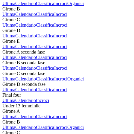
Ultima
Calendario
Classifica
Incroci
Organici
Girone B
Ultima
Calendario
Classifica
Incroci
Girone C
Ultima
Calendario
Classifica
Incroci
Girone D
Ultima
Calendario
Classifica
Incroci
Girone E
Ultima
Calendario
Classifica
Incroci
Girone A seconda fase
Ultima
Calendario
Classifica
Incroci
Girone B seconda fase
Ultima
Calendario
Classifica
Incroci
Girone C seconda fase
Ultima
Calendario
Classifica
Incroci
Organici
Girone D seconda fase
Ultima
Calendario
Classifica
Incroci
Final four
Ultima
Calendario
Incroci
Under 13 femminile
Girone A
Ultima
Calendario
Classifica
Incroci
Girone B
Ultima
Calendario
Classifica
Incroci
Organici
Girone C