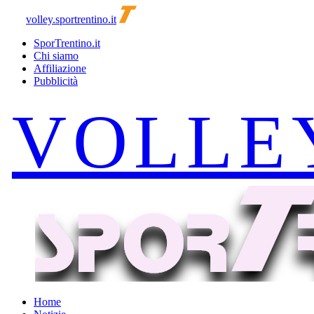
volley.sportrentino.it
SporTrentino.it
Chi siamo
Affiliazione
Pubblicità
Home