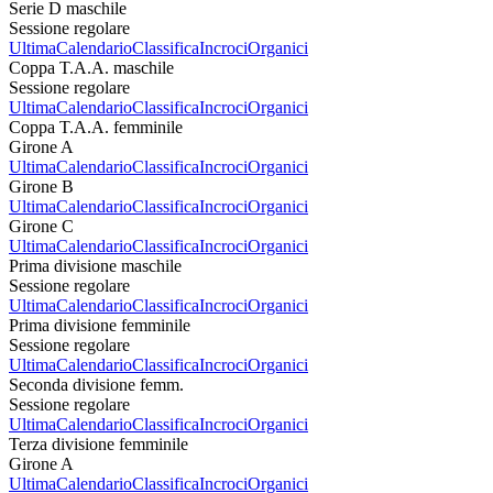
Serie D maschile
Sessione regolare
Ultima
Calendario
Classifica
Incroci
Organici
Coppa T.A.A. maschile
Sessione regolare
Ultima
Calendario
Classifica
Incroci
Organici
Coppa T.A.A. femminile
Girone A
Ultima
Calendario
Classifica
Incroci
Organici
Girone B
Ultima
Calendario
Classifica
Incroci
Organici
Girone C
Ultima
Calendario
Classifica
Incroci
Organici
Prima divisione maschile
Sessione regolare
Ultima
Calendario
Classifica
Incroci
Organici
Prima divisione femminile
Sessione regolare
Ultima
Calendario
Classifica
Incroci
Organici
Seconda divisione femm.
Sessione regolare
Ultima
Calendario
Classifica
Incroci
Organici
Terza divisione femminile
Girone A
Ultima
Calendario
Classifica
Incroci
Organici