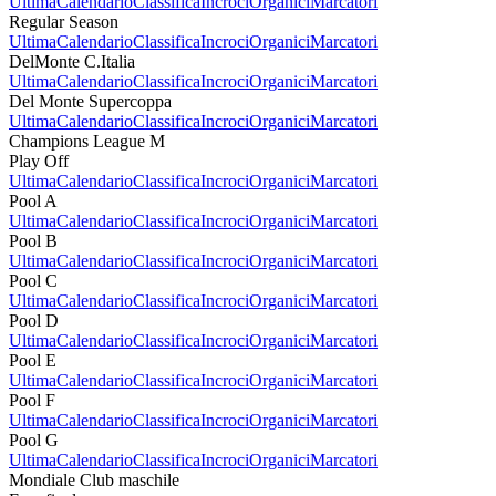
Ultima
Calendario
Classifica
Incroci
Organici
Marcatori
Regular Season
Ultima
Calendario
Classifica
Incroci
Organici
Marcatori
DelMonte C.Italia
Ultima
Calendario
Classifica
Incroci
Organici
Marcatori
Del Monte Supercoppa
Ultima
Calendario
Classifica
Incroci
Organici
Marcatori
Champions League M
Play Off
Ultima
Calendario
Classifica
Incroci
Organici
Marcatori
Pool A
Ultima
Calendario
Classifica
Incroci
Organici
Marcatori
Pool B
Ultima
Calendario
Classifica
Incroci
Organici
Marcatori
Pool C
Ultima
Calendario
Classifica
Incroci
Organici
Marcatori
Pool D
Ultima
Calendario
Classifica
Incroci
Organici
Marcatori
Pool E
Ultima
Calendario
Classifica
Incroci
Organici
Marcatori
Pool F
Ultima
Calendario
Classifica
Incroci
Organici
Marcatori
Pool G
Ultima
Calendario
Classifica
Incroci
Organici
Marcatori
Mondiale Club maschile