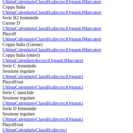
Ultima
Calendario
Classifica
Incroci
Organici
Marcatori
Coppa Italia
Ultima
Calendario
Classifica
Incroci
Organici
Marcatori
Serie B2 femminile
Girone D
Ultima
Calendario
Classifica
Incroci
Organici
Marcatori
Playoff
Ultima
Calendario
Classifica
Incroci
Organici
Marcatori
Coppa Italia (Girone)
Ultima
Calendario
Classifica
Incroci
Organici
Marcatori
Coppa Italia (ottavi)
Ultima
Calendario
Incroci
Organici
Marcatori
Serie C femminile
Sessione regolare
Ultima
Calendario
Classifica
Incroci
Organici
Playoff/out
Ultima
Calendario
Classifica
Incroci
Organici
Serie C maschile
Sessione regolare
Ultima
Calendario
Classifica
Incroci
Organici
Serie D femminile
Sessione regolare
Ultima
Calendario
Classifica
Incroci
Organici
Playoff/out
Ultima
Calendario
Classifica
Incroci