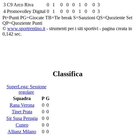
3
C9 Arco Riva
0
1
0
0
0
1
0
0
3
4
Promovolley Digital
0
1
0
0
0
1
0
0
3
Pt=Punti
PG=Giocate
TB=Tie break
S=Sanzioni
QS=Quoziente Set
QP=Quoziente Punti
©
www.sportrentino.it
- strumenti per i siti sportivi - pagina creata in
0,142 sec.
Classifica
SuperLega: Sessione
regolare
Squadra
P
G
Rana Verona
0
0
Tinet Prata
0
0
Sir Susa Perugia
0
0
Cuneo
0
0
Allianz Milano
0
0