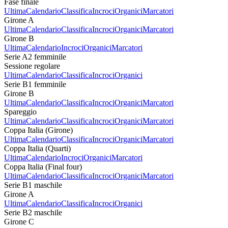
Fase finale
Ultima
Calendario
Classifica
Incroci
Organici
Marcatori
Girone A
Ultima
Calendario
Classifica
Incroci
Organici
Marcatori
Girone B
Ultima
Calendario
Incroci
Organici
Marcatori
Serie A2 femminile
Sessione regolare
Ultima
Calendario
Classifica
Incroci
Organici
Serie B1 femminile
Girone B
Ultima
Calendario
Classifica
Incroci
Organici
Marcatori
Spareggio
Ultima
Calendario
Classifica
Incroci
Organici
Marcatori
Coppa Italia (Girone)
Ultima
Calendario
Classifica
Incroci
Organici
Marcatori
Coppa Italia (Quarti)
Ultima
Calendario
Incroci
Organici
Marcatori
Coppa Italia (Final four)
Ultima
Calendario
Classifica
Incroci
Organici
Marcatori
Serie B1 maschile
Girone A
Ultima
Calendario
Classifica
Incroci
Organici
Serie B2 maschile
Girone C