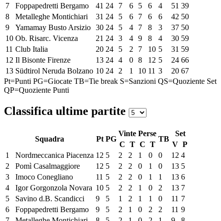
7
Foppapedretti Bergamo
41
24
7
6
5
6
4
51
39
8
Metalleghe Montichiari
31
24
5
6
7
6
6
42
50
9
Yamamay Busto Arsizio
30
24
5
4
7
8
3
37
50
10
Ob. Risarc. Vicenza
21
24
3
4
9
8
4
30
59
11
Club Italia
20
24
5
2
7
10
5
31
59
12
Il Bisonte Firenze
13
24
4
0
8
12
5
24
66
13
Südtirol Neruda Bolzano
10
24
2
1
10
11
3
20
67
Pt=Punti
PG=Giocate
TB=Tie break
S=Sanzioni
QS=Quoziente Set
QP=Quoziente Punti
Classifica ultime partite
Vinte
Perse
Set
Squadra
Pt
PG
TB
C
T
C
T
V
P
1
Nordmeccanica Piacenza
12
5
2
2
1
0
0
12
4
2
Pomì Casalmaggiore
12
5
2
2
0
1
0
13
5
3
Imoco Conegliano
11
5
2
2
0
1
1
13
6
4
Igor Gorgonzola Novara
10
5
2
2
1
0
2
13
7
5
Savino d.B. Scandicci
9
5
1
2
1
1
0
11
7
6
Foppapedretti Bergamo
9
5
2
1
0
2
2
11
9
7
Metalleghe Montichiari
8
5
2
1
0
2
1
9
8