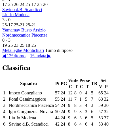
17
-
25
26
-
24
25
-
17
25
-
20
Savino d.B. Scandicci
Liu Jo Modena
3
-
0
25
-
17
25
-
21
25
-
21
Yamamay Busto Arsizio
Nordmeccanica Piacenza
0
-
3
19
-
25
23
-
25
18
-
25
Metalleghe Montichiari
Turno di riposo
◀ 12ª ritorno
1ª andata ▶
Classifica
Vinte
Perse
Set
Squadra
Pt
PG
TB
C
T
C
T
V
P
1
Imoco Conegliano
57
24
12
8
0
4
5
65
24
2
Pomì Casalmaggiore
55
24
11
7
1
5
7
63
32
3
Nordmeccanica Piacenza
54
24
9
8
3
4
3
59
30
4
Igor Gorgonzola Novara
50
24
9
9
3
3
6
57
32
5
Liu Jo Modena
44
24
9
6
3
6
5
53
37
6
Savino d.B. Scandicci
42
24
8
6
4
6
4
53
40