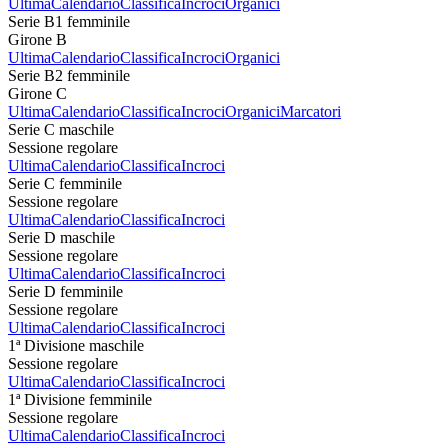
Ultima
Calendario
Classifica
Incroci
Organici
Serie B1 femminile
Girone B
Ultima
Calendario
Classifica
Incroci
Organici
Serie B2 femminile
Girone C
Ultima
Calendario
Classifica
Incroci
Organici
Marcatori
Serie C maschile
Sessione regolare
Ultima
Calendario
Classifica
Incroci
Serie C femminile
Sessione regolare
Ultima
Calendario
Classifica
Incroci
Serie D maschile
Sessione regolare
Ultima
Calendario
Classifica
Incroci
Serie D femminile
Sessione regolare
Ultima
Calendario
Classifica
Incroci
1ª Divisione maschile
Sessione regolare
Ultima
Calendario
Classifica
Incroci
1ª Divisione femminile
Sessione regolare
Ultima
Calendario
Classifica
Incroci