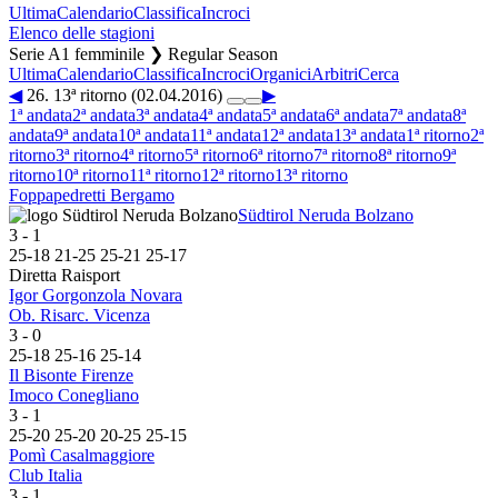
Ultima
Calendario
Classifica
Incroci
Elenco delle stagioni
Serie A1 femminile ❯ Regular Season
Ultima
Calendario
Classifica
Incroci
Organici
Arbitri
Cerca
◀
26. 13ª ritorno (02.04.2016)
▶
1ª andata
2ª andata
3ª andata
4ª andata
5ª andata
6ª andata
7ª andata
8ª
andata
9ª andata
10ª andata
11ª andata
12ª andata
13ª andata
1ª ritorno
2ª
ritorno
3ª ritorno
4ª ritorno
5ª ritorno
6ª ritorno
7ª ritorno
8ª ritorno
9ª
ritorno
10ª ritorno
11ª ritorno
12ª ritorno
13ª ritorno
Foppapedretti Bergamo
Südtirol Neruda Bolzano
3
-
1
25
-
18
21
-
25
25
-
21
25
-
17
Diretta Raisport
Igor Gorgonzola Novara
Ob. Risarc. Vicenza
3
-
0
25
-
18
25
-
16
25
-
14
Il Bisonte Firenze
Imoco Conegliano
3
-
1
25
-
20
25
-
20
20
-
25
25
-
15
Pomì Casalmaggiore
Club Italia
3
-
1