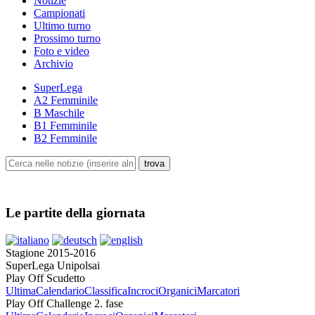
Notizie
Campionati
Ultimo turno
Prossimo turno
Foto e video
Archivio
SuperLega
A2 Femminile
B Maschile
B1 Femminile
B2 Femminile
Le partite della giornata
Stagione 2015-2016
SuperLega Unipolsai
Play Off Scudetto
Ultima
Calendario
Classifica
Incroci
Organici
Marcatori
Play Off Challenge 2. fase