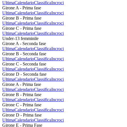
Ultima
Calendario
Classifica
Incroci
Girone A - Prima fase
Ultima
Calendario
Classifica
Incroci
Girone B - Prima fase
Ultima
Calendario
Classifica
Incroci
Girone C - Prima fase
Ultima
Calendario
Classifica
Incroci
Under-13 femminile
Girone A - Seconda fase
Ultima
Calendario
Classifica
Incroci
Girone B - Seconda fase
Ultima
Calendario
Classifica
Incroci
Girone C - Seconda fase
Ultima
Calendario
Classifica
Incroci
Girone D - Seconda fase
Ultima
Calendario
Classifica
Incroci
Girone A - Prima fase
Ultima
Calendario
Classifica
Incroci
Girone B - Prima fase
Ultima
Calendario
Classifica
Incroci
Girone C - Prima fase
Ultima
Calendario
Classifica
Incroci
Girone D - Prima fase
Ultima
Calendario
Classifica
Incroci
Girone E - Prima Fase