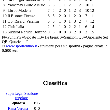
8
Yamamay Busto Arsizio
8
5
1
1
2
1
2
10
11
9
Liu Jo Modena
7
5
2
0
1
2
3
10
12
10
Il Bisonte Firenze
6
5
2
0
1
2
0
7
11
11
Ob. Risarc. Vicenza
5
5
1
0
1
3
2
7
12
12
Club Italia
2
5
1
0
2
2
1
6
14
13
Südtirol Neruda Bolzano
0
5
0
0
3
2
0
2
15
Pt=Punti
PG=Giocate
TB=Tie break
S=Sanzioni
QS=Quoziente Set
QP=Quoziente Punti
©
www.sportrentino.it
- strumenti per i siti sportivi - pagina creata in
0,688 sec.
Classifica
SuperLega: Sessione
regolare
Squadra
P
G
Rana Verona
0
0