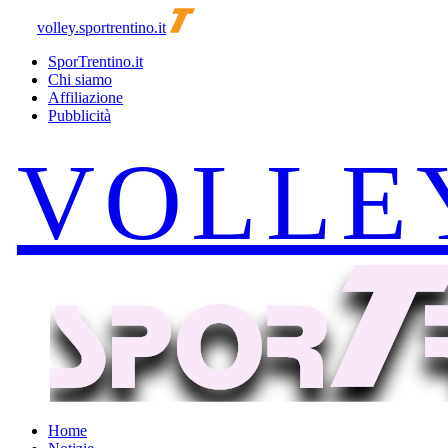
volley.sportrentino.it
SporTrentino.it
Chi siamo
Affiliazione
Pubblicità
Home