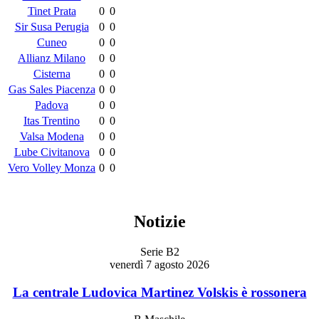
Tinet Prata
0
0
Sir Susa Perugia
0
0
Cuneo
0
0
Allianz Milano
0
0
Cisterna
0
0
Gas Sales Piacenza
0
0
Padova
0
0
Itas Trentino
0
0
Valsa Modena
0
0
Lube Civitanova
0
0
Vero Volley Monza
0
0
Notizie
Serie B2
venerdì 7 agosto 2026
La centrale Ludovica Martinez Volskis è rossonera