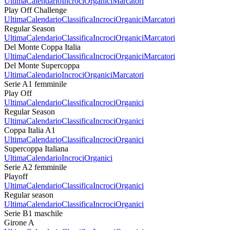
Ultima
Calendario
Incroci
Organici
Marcatori
Play Off Challenge
Ultima
Calendario
Classifica
Incroci
Organici
Marcatori
Regular Season
Ultima
Calendario
Classifica
Incroci
Organici
Marcatori
Del Monte Coppa Italia
Ultima
Calendario
Classifica
Incroci
Organici
Marcatori
Del Monte Supercoppa
Ultima
Calendario
Incroci
Organici
Marcatori
Serie A1 femminile
Play Off
Ultima
Calendario
Classifica
Incroci
Organici
Regular Season
Ultima
Calendario
Classifica
Incroci
Organici
Coppa Italia A1
Ultima
Calendario
Classifica
Incroci
Organici
Supercoppa Italiana
Ultima
Calendario
Incroci
Organici
Serie A2 femminile
Playoff
Ultima
Calendario
Classifica
Incroci
Organici
Regular season
Ultima
Calendario
Classifica
Incroci
Organici
Serie B1 maschile
Girone A