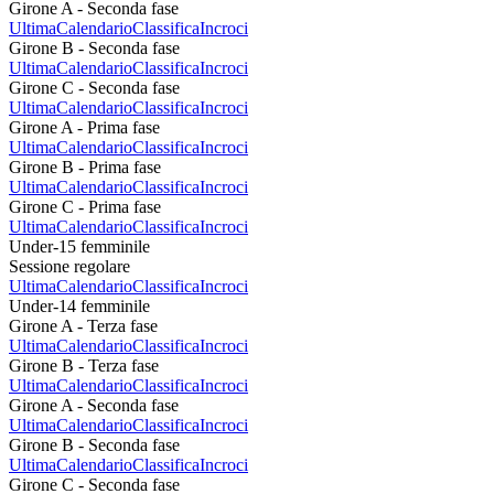
Girone A - Seconda fase
Ultima
Calendario
Classifica
Incroci
Girone B - Seconda fase
Ultima
Calendario
Classifica
Incroci
Girone C - Seconda fase
Ultima
Calendario
Classifica
Incroci
Girone A - Prima fase
Ultima
Calendario
Classifica
Incroci
Girone B - Prima fase
Ultima
Calendario
Classifica
Incroci
Girone C - Prima fase
Ultima
Calendario
Classifica
Incroci
Under-15 femminile
Sessione regolare
Ultima
Calendario
Classifica
Incroci
Under-14 femminile
Girone A - Terza fase
Ultima
Calendario
Classifica
Incroci
Girone B - Terza fase
Ultima
Calendario
Classifica
Incroci
Girone A - Seconda fase
Ultima
Calendario
Classifica
Incroci
Girone B - Seconda fase
Ultima
Calendario
Classifica
Incroci
Girone C - Seconda fase