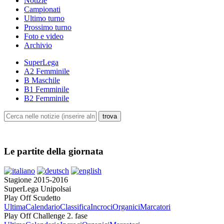
Notizie
Campionati
Ultimo turno
Prossimo turno
Foto e video
Archivio
SuperLega
A2 Femminile
B Maschile
B1 Femminile
B2 Femminile
Le partite della giornata
Stagione 2015-2016
SuperLega Unipolsai
Play Off Scudetto
Ultima
Calendario
Classifica
Incroci
Organici
Marcatori
Play Off Challenge 2. fase