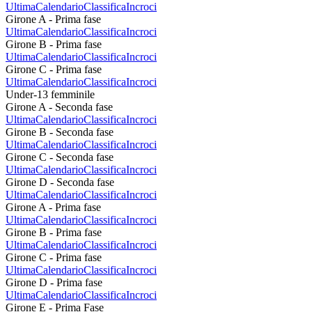
Ultima
Calendario
Classifica
Incroci
Girone A - Prima fase
Ultima
Calendario
Classifica
Incroci
Girone B - Prima fase
Ultima
Calendario
Classifica
Incroci
Girone C - Prima fase
Ultima
Calendario
Classifica
Incroci
Under-13 femminile
Girone A - Seconda fase
Ultima
Calendario
Classifica
Incroci
Girone B - Seconda fase
Ultima
Calendario
Classifica
Incroci
Girone C - Seconda fase
Ultima
Calendario
Classifica
Incroci
Girone D - Seconda fase
Ultima
Calendario
Classifica
Incroci
Girone A - Prima fase
Ultima
Calendario
Classifica
Incroci
Girone B - Prima fase
Ultima
Calendario
Classifica
Incroci
Girone C - Prima fase
Ultima
Calendario
Classifica
Incroci
Girone D - Prima fase
Ultima
Calendario
Classifica
Incroci
Girone E - Prima Fase