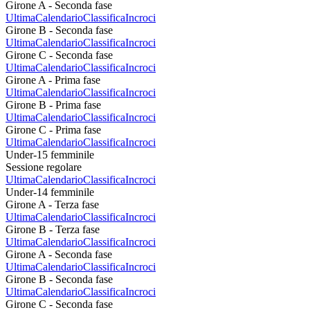
Girone A - Seconda fase
Ultima
Calendario
Classifica
Incroci
Girone B - Seconda fase
Ultima
Calendario
Classifica
Incroci
Girone C - Seconda fase
Ultima
Calendario
Classifica
Incroci
Girone A - Prima fase
Ultima
Calendario
Classifica
Incroci
Girone B - Prima fase
Ultima
Calendario
Classifica
Incroci
Girone C - Prima fase
Ultima
Calendario
Classifica
Incroci
Under-15 femminile
Sessione regolare
Ultima
Calendario
Classifica
Incroci
Under-14 femminile
Girone A - Terza fase
Ultima
Calendario
Classifica
Incroci
Girone B - Terza fase
Ultima
Calendario
Classifica
Incroci
Girone A - Seconda fase
Ultima
Calendario
Classifica
Incroci
Girone B - Seconda fase
Ultima
Calendario
Classifica
Incroci
Girone C - Seconda fase