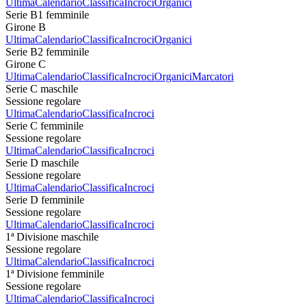
Ultima
Calendario
Classifica
Incroci
Organici
Serie B1 femminile
Girone B
Ultima
Calendario
Classifica
Incroci
Organici
Serie B2 femminile
Girone C
Ultima
Calendario
Classifica
Incroci
Organici
Marcatori
Serie C maschile
Sessione regolare
Ultima
Calendario
Classifica
Incroci
Serie C femminile
Sessione regolare
Ultima
Calendario
Classifica
Incroci
Serie D maschile
Sessione regolare
Ultima
Calendario
Classifica
Incroci
Serie D femminile
Sessione regolare
Ultima
Calendario
Classifica
Incroci
1ª Divisione maschile
Sessione regolare
Ultima
Calendario
Classifica
Incroci
1ª Divisione femminile
Sessione regolare
Ultima
Calendario
Classifica
Incroci