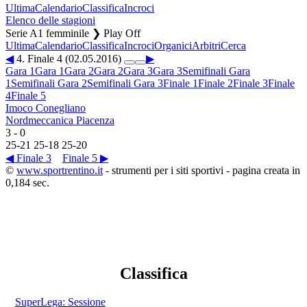
Ultima
Calendario
Classifica
Incroci
Elenco delle stagioni
Serie A1 femminile ❯ Play Off
Ultima
Calendario
Classifica
Incroci
Organici
Arbitri
Cerca
◀
4. Finale 4 (02.05.2016)
▶
Gara 1
Gara 1
Gara 2
Gara 2
Gara 3
Gara 3
Semifinali Gara
1
Semifinali Gara 2
Semifinali Gara 3
Finale 1
Finale 2
Finale 3
Finale
4
Finale 5
Imoco Conegliano
Nordmeccanica Piacenza
3
-
0
25
-
21
25
-
18
25
-
20
◀ Finale 3
Finale 5 ▶
©
www.sportrentino.it
- strumenti per i siti sportivi - pagina creata in
0,184 sec.
Classifica
SuperLega: Sessione