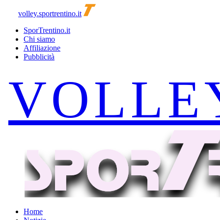
volley.sportrentino.it
SporTrentino.it
Chi siamo
Affiliazione
Pubblicità
Home