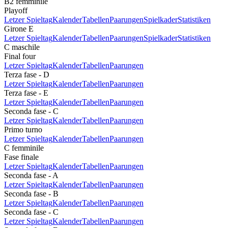
B2 femminile
Playoff
Letzer Spieltag
Kalender
Tabellen
Paarungen
Spielkader
Statistiken
Girone E
Letzer Spieltag
Kalender
Tabellen
Paarungen
Spielkader
Statistiken
C maschile
Final four
Letzer Spieltag
Kalender
Tabellen
Paarungen
Terza fase - D
Letzer Spieltag
Kalender
Tabellen
Paarungen
Terza fase - E
Letzer Spieltag
Kalender
Tabellen
Paarungen
Seconda fase - C
Letzer Spieltag
Kalender
Tabellen
Paarungen
Primo turno
Letzer Spieltag
Kalender
Tabellen
Paarungen
C femminile
Fase finale
Letzer Spieltag
Kalender
Tabellen
Paarungen
Seconda fase - A
Letzer Spieltag
Kalender
Tabellen
Paarungen
Seconda fase - B
Letzer Spieltag
Kalender
Tabellen
Paarungen
Seconda fase - C
Letzer Spieltag
Kalender
Tabellen
Paarungen