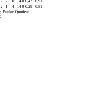
2
2
6
14
0
0,43
0,91
2
1
4
14
0
0,29
0,81
=Punkte Quotient
c.