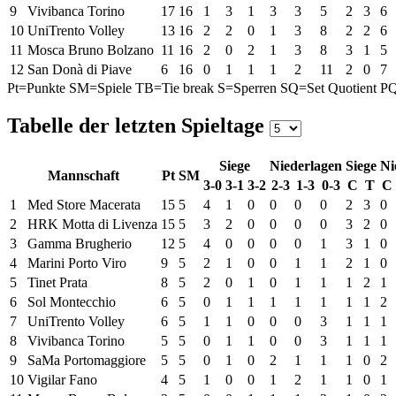
9
Vivibanca Torino
17
16
1
3
1
3
3
5
2
3
6
10
UniTrento Volley
13
16
2
2
0
1
3
8
2
2
6
11
Mosca Bruno Bolzano
11
16
2
0
2
1
3
8
3
1
5
12
San Donà di Piave
6
16
0
1
1
1
2
11
2
0
7
Pt=Punkte
SM=Spiele
TB=Tie break
S=Sperren
SQ=Set Quotient
PQ
Tabelle der letzten Spieltage
Siege
Niederlagen
Siege
Ni
Mannschaft
Pt
SM
3-0
3-1
3-2
2-3
1-3
0-3
C
T
C
1
Med Store Macerata
15
5
4
1
0
0
0
0
2
3
0
2
HRK Motta di Livenza
15
5
3
2
0
0
0
0
3
2
0
3
Gamma Brugherio
12
5
4
0
0
0
0
1
3
1
0
4
Marini Porto Viro
9
5
2
1
0
0
1
1
2
1
0
5
Tinet Prata
8
5
2
0
1
0
1
1
1
2
1
6
Sol Montecchio
6
5
0
1
1
1
1
1
1
1
2
7
UniTrento Volley
6
5
1
1
0
0
0
3
1
1
1
8
Vivibanca Torino
5
5
0
1
1
0
0
3
1
1
1
9
SaMa Portomaggiore
5
5
0
1
0
2
1
1
1
0
2
10
Vigilar Fano
4
5
1
0
0
1
2
1
1
0
1