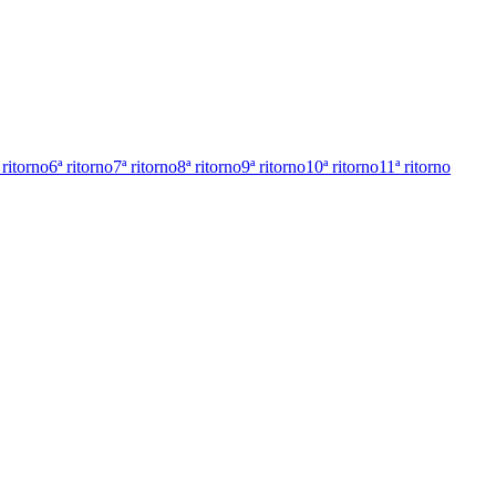
 ritorno
6ª ritorno
7ª ritorno
8ª ritorno
9ª ritorno
10ª ritorno
11ª ritorno