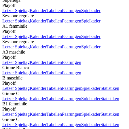
Superlega
Playoff
Letzer Spieltag
Kalender
Tabellen
Paarungen
Spielkader
Sessione regolare
Letzer Spieltag
Kalender
Tabellen
Paarungen
Spielkader
A1 femminile
Playoff
Letzer Spieltag
Kalender
Tabellen
Paarungen
Spielkader
Sessione regolare
Letzer Spieltag
Kalender
Tabellen
Paarungen
Spielkader
A3 maschile
Playoff
Letzer Spieltag
Kalender
Tabellen
Paarungen
Girone Bianco
Letzer Spieltag
Kalender
Tabellen
Paarungen
B maschile
Playoff
Letzer Spieltag
Kalender
Tabellen
Paarungen
Spielkader
Statistiken
Girone C
Letzer Spieltag
Kalender
Tabellen
Paarungen
Spielkader
Statistiken
B1 femminile
Playoff
Letzer Spieltag
Kalender
Tabellen
Paarungen
Spielkader
Statistiken
Girone C
Letzer Spieltag
Kalender
Tabellen
Paarungen
Spielkader
Statistiken