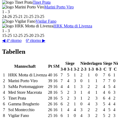
Tinet Prata
Marini Porto Viro
1
-
3
24
-
26
25
-
21
21
-
25
23
-
25
Vigilar Fano
HRK Motta di Livenza
1
-
3
15
-
25
12
-
25
25
-
20
23
-
25
◀ 4ª ritorno
6ª ritorno ▶
Tabellen
Siege
Niederlagen
Siege
Ni
Mannschaft
Pt
SM
3-0
3-1
3-2
2-3
1-3
0-3
C
T
C
1
HRK Motta di Livenza
40
16
7
5
1
2
1
0
7
6
1
2
Marini Porto Viro
39
16
7
4
3
0
1
1
7
7
0
3
SaMa Portomaggiore
29
16
4
4
1
3
2
2
4
5
4
4
Med Store Macerata
28
16
5
2
3
1
4
1
4
6
3
5
Tinet Prata
28
16
5
2
3
1
2
3
6
4
2
6
Gamma Brugherio
26
16
6
2
1
0
4
3
5
4
4
7
Sol Montecchio
26
16
1
4
4
3
2
2
4
5
4
8
Vigilar Fano
25
16
6
1
0
4
3
2
5
2
3