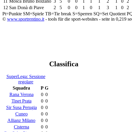
11
Mosca Bruno Bolzano
3
5
0
0
1
1
1
2
1
0
2
12
San Donà di Piave
2
5
0
0
1
0
1
3
1
0
2
Pt=Punkte
SM=Spiele
TB=Tie break
S=Sperren
SQ=Set Quotient
PQ
©
www.sportrentino.it
- tools für die sport-websites - seite in 0,219 se
Classifica
SuperLega: Sessione
regolare
Squadra
P
G
Rana Verona
0
0
Tinet Prata
0
0
Sir Susa Perugia
0
0
Cuneo
0
0
Allianz Milano
0
0
Cisterna
0
0