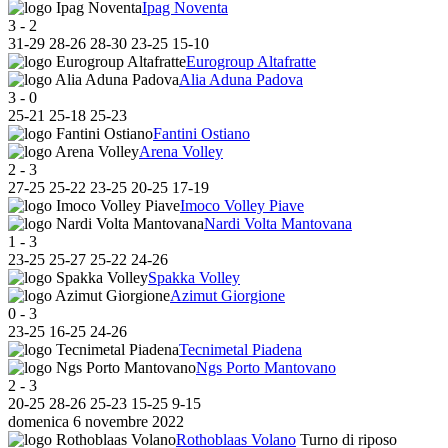
Ipag Noventa
3
-
2
31
-
29
28
-
26
28
-
30
23
-
25
15
-
10
Eurogroup Altafratte
Alia Aduna Padova
3
-
0
25
-
21
25
-
18
25
-
23
Fantini Ostiano
Arena Volley
2
-
3
27
-
25
25
-
22
23
-
25
20
-
25
17
-
19
Imoco Volley Piave
Nardi Volta Mantovana
1
-
3
23
-
25
25
-
27
25
-
22
24
-
26
Spakka Volley
Azimut Giorgione
0
-
3
23
-
25
16
-
25
24
-
26
Tecnimetal Piadena
Ngs Porto Mantovano
2
-
3
20
-
25
28
-
26
25
-
23
15
-
25
9
-
15
domenica 6 novembre 2022
Rothoblaas Volano
Turno di riposo