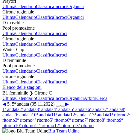
Playoff
Ultima
Calendario
Classifica
Incroci
Organici
Girone regionale
Ultima
Calendario
Classifica
Incroci
Organici
D maschile
Pool promozione
Ultima
Calendario
Classifica
Incroci
Girone regionale
Ultima
Calendario
Classifica
Incroci
Winter Cup
Ultima
Calendario
Classifica
Incroci
D femminile
Pool promozione
Ultima
Calendario
Classifica
Incroci
Girone regionale
Ultima
Calendario
Classifica
Incroci
Elenco delle stagioni
B1 femminile ❯ Girone C
Ultima
Calendario
Classifica
Incroci
Organici
Arbitri
Cerca
◀
5. 5ª andata (05.11.2022)
▶
1ª andata
2ª andata
3ª andata
4ª andata
5ª andata
6ª andata
7ª andata
8ª
andata
9ª andata
10ª andata
11ª andata
12ª andata
13ª andata
1ª ritorno
2ª
ritorno
3ª ritorno
4ª ritorno
5ª ritorno
6ª ritorno
7ª ritorno
8ª ritorno
9ª
ritorno
10ª ritorno
11ª ritorno
12ª ritorno
13ª ritorno
Blu Team Udine