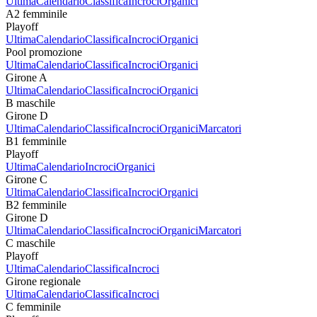
Ultima
Calendario
Classifica
Incroci
Organici
A2 femminile
Playoff
Ultima
Calendario
Classifica
Incroci
Organici
Pool promozione
Ultima
Calendario
Classifica
Incroci
Organici
Girone A
Ultima
Calendario
Classifica
Incroci
Organici
B maschile
Girone D
Ultima
Calendario
Classifica
Incroci
Organici
Marcatori
B1 femminile
Playoff
Ultima
Calendario
Incroci
Organici
Girone C
Ultima
Calendario
Classifica
Incroci
Organici
B2 femminile
Girone D
Ultima
Calendario
Classifica
Incroci
Organici
Marcatori
C maschile
Playoff
Ultima
Calendario
Classifica
Incroci
Girone regionale
Ultima
Calendario
Classifica
Incroci
C femminile