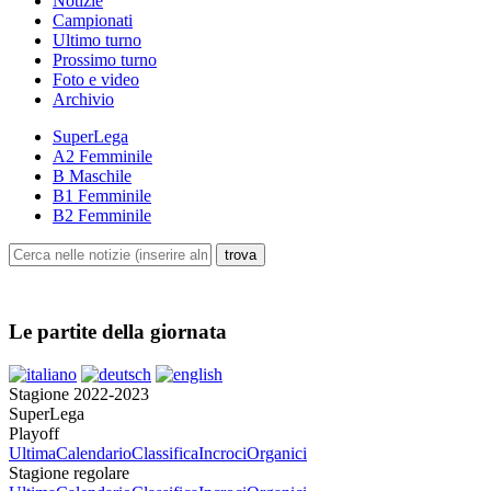
Notizie
Campionati
Ultimo turno
Prossimo turno
Foto e video
Archivio
SuperLega
A2 Femminile
B Maschile
B1 Femminile
B2 Femminile
Le partite della giornata
Stagione 2022-2023
SuperLega
Playoff
Ultima
Calendario
Classifica
Incroci
Organici
Stagione regolare