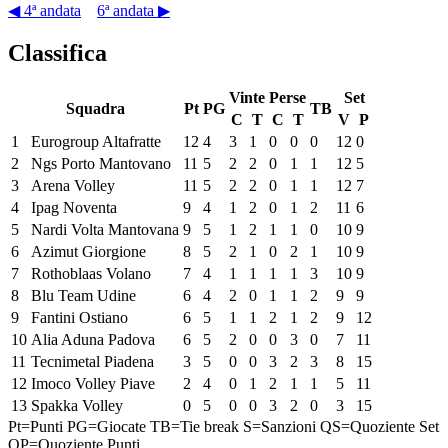
◀ 4ª andata
6ª andata ▶
Classifica
Vinte
Perse
Set
Squadra
Pt
PG
TB
C
T
C
T
V
P
1
Eurogroup Altafratte
12
4
3
1
0
0
0
12
0
2
Ngs Porto Mantovano
11
5
2
2
0
1
1
12
5
3
Arena Volley
11
5
2
2
0
1
1
12
7
4
Ipag Noventa
9
4
1
2
0
1
2
11
6
5
Nardi Volta Mantovana
9
5
1
2
1
1
0
10
9
6
Azimut Giorgione
8
5
2
1
0
2
1
10
9
7
Rothoblaas Volano
7
4
1
1
1
1
3
10
9
8
Blu Team Udine
6
4
2
0
1
1
2
9
9
9
Fantini Ostiano
6
5
1
1
2
1
2
9
12
10
Alia Aduna Padova
6
5
2
0
0
3
0
7
11
11
Tecnimetal Piadena
3
5
0
0
3
2
3
8
15
12
Imoco Volley Piave
2
4
0
1
2
1
1
5
11
13
Spakka Volley
0
5
0
0
3
2
0
3
15
Pt=Punti
PG=Giocate
TB=Tie break
S=Sanzioni
QS=Quoziente Set
QP=Quoziente Punti