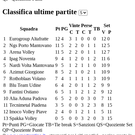
Classifica ultime partite
Vinte
Perse
Set
Squadra
Pt
PG
TB
C
T
C
T
V
P
1
Eurogroup Altafratte
12
4
3
1
0
0
0
12
0
2
Ngs Porto Mantovano
11
5
2
2
0
1
1
12
5
3
Arena Volley
11
5
2
2
0
1
1
12
7
4
Ipag Noventa
9
4
1
2
0
1
2
11
6
5
Nardi Volta Mantovana
9
5
1
2
1
1
0
10
9
6
Azimut Giorgione
8
5
2
1
0
2
1
10
9
7
Rothoblaas Volano
7
4
1
1
1
1
3
10
9
8
Blu Team Udine
6
4
2
0
1
1
2
9
9
9
Fantini Ostiano
6
5
1
1
2
1
2
9
12
10
Alia Aduna Padova
6
5
2
0
0
3
0
7
11
11
Tecnimetal Piadena
3
5
0
0
3
2
3
8
15
12
Imoco Volley Piave
2
4
0
1
2
1
1
5
11
13
Spakka Volley
0
5
0
0
3
2
0
3
15
Pt=Punti
PG=Giocate
TB=Tie break
S=Sanzioni
QS=Quoziente Set
QP=Quoziente Punti