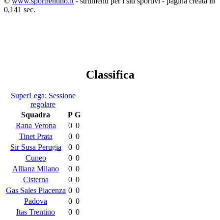
©
www.sportrentino.it
- strumenti per i siti sportivi - pagina creata in
0,141 sec.
Classifica
SuperLega: Sessione
regolare
Squadra
P
G
Rana Verona
0
0
Tinet Prata
0
0
Sir Susa Perugia
0
0
Cuneo
0
0
Allianz Milano
0
0
Cisterna
0
0
Gas Sales Piacenza
0
0
Padova
0
0
Itas Trentino
0
0