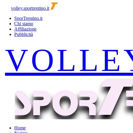
volley.sportrentino.it
SporTrentino.it
Chi siamo
Affiliazione
Pubblicità
Home