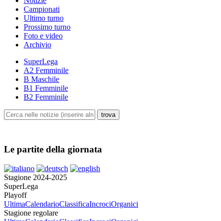
Notizie
Campionati
Ultimo turno
Prossimo turno
Foto e video
Archivio
SuperLega
A2 Femminile
B Maschile
B1 Femminile
B2 Femminile
Le partite della giornata
Stagione 2024-2025
SuperLega
Playoff
Ultima
Calendario
Classifica
Incroci
Organici
Stagione regolare