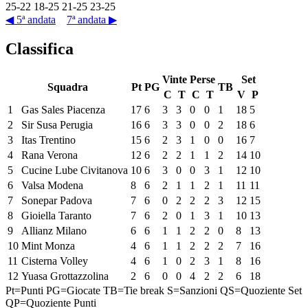
25
-
22
18
-
25
21
-
25
23
-
25
◀ 5ª andata
7ª andata ▶
Classifica
Vinte
Perse
Set
Squadra
Pt
PG
TB
C
T
C
T
V
P
1
Gas Sales Piacenza
17
6
3
3
0
0
1
18
5
2
Sir Susa Perugia
16
6
3
3
0
0
2
18
6
3
Itas Trentino
15
6
2
3
1
0
0
16
7
4
Rana Verona
12
6
2
2
1
1
2
14
10
5
Cucine Lube Civitanova
10
6
3
0
0
3
1
12
10
6
Valsa Modena
8
6
2
1
1
2
1
11
11
7
Sonepar Padova
7
6
0
2
2
2
3
12
15
8
Gioiella Taranto
7
6
2
0
1
3
1
10
13
9
Allianz Milano
6
6
1
1
2
2
0
8
13
10
Mint Monza
4
6
1
1
2
2
2
7
16
11
Cisterna Volley
4
6
1
0
2
3
1
8
16
12
Yuasa Grottazzolina
2
6
0
0
4
2
2
6
18
Pt=Punti
PG=Giocate
TB=Tie break
S=Sanzioni
QS=Quoziente Set
QP=Quoziente Punti