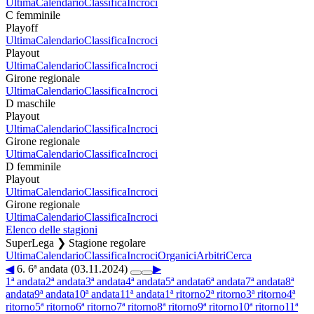
Ultima
Calendario
Classifica
Incroci
C femminile
Playoff
Ultima
Calendario
Classifica
Incroci
Playout
Ultima
Calendario
Classifica
Incroci
Girone regionale
Ultima
Calendario
Classifica
Incroci
D maschile
Playout
Ultima
Calendario
Classifica
Incroci
Girone regionale
Ultima
Calendario
Classifica
Incroci
D femminile
Playout
Ultima
Calendario
Classifica
Incroci
Girone regionale
Ultima
Calendario
Classifica
Incroci
Elenco delle stagioni
SuperLega ❯ Stagione regolare
Ultima
Calendario
Classifica
Incroci
Organici
Arbitri
Cerca
◀
6. 6ª andata (03.11.2024)
▶
1ª andata
2ª andata
3ª andata
4ª andata
5ª andata
6ª andata
7ª andata
8ª
andata
9ª andata
10ª andata
11ª andata
1ª ritorno
2ª ritorno
3ª ritorno
4ª
ritorno
5ª ritorno
6ª ritorno
7ª ritorno
8ª ritorno
9ª ritorno
10ª ritorno
11ª