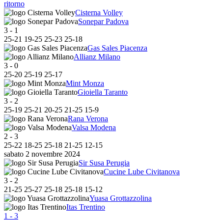
ritorno
Cisterna Volley
Sonepar Padova
3
-
1
25
-
21
19
-
25
25
-
23
25
-
18
Gas Sales Piacenza
Allianz Milano
3
-
0
25
-
20
25
-
19
25
-
17
Mint Monza
Gioiella Taranto
3
-
2
25
-
19
25
-
21
20
-
25
21
-
25
15
-
9
Rana Verona
Valsa Modena
2
-
3
25
-
22
18
-
25
25
-
18
21
-
25
12
-
15
sabato 2 novembre 2024
Sir Susa Perugia
Cucine Lube Civitanova
3
-
2
21
-
25
25
-
27
25
-
18
25
-
18
15
-
12
Yuasa Grottazzolina
Itas Trentino
1
-
3