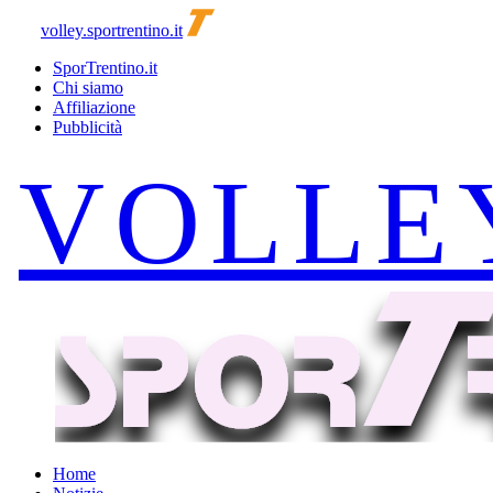
volley.sportrentino.it
SporTrentino.it
Chi siamo
Affiliazione
Pubblicità
Home