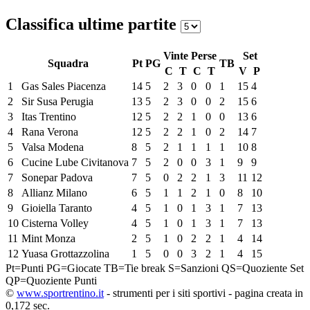
Classifica ultime partite
Vinte
Perse
Set
Squadra
Pt
PG
TB
C
T
C
T
V
P
1
Gas Sales Piacenza
14
5
2
3
0
0
1
15
4
2
Sir Susa Perugia
13
5
2
3
0
0
2
15
6
3
Itas Trentino
12
5
2
2
1
0
0
13
6
4
Rana Verona
12
5
2
2
1
0
2
14
7
5
Valsa Modena
8
5
2
1
1
1
1
10
8
6
Cucine Lube Civitanova
7
5
2
0
0
3
1
9
9
7
Sonepar Padova
7
5
0
2
2
1
3
11
12
8
Allianz Milano
6
5
1
1
2
1
0
8
10
9
Gioiella Taranto
4
5
1
0
1
3
1
7
13
10
Cisterna Volley
4
5
1
0
1
3
1
7
13
11
Mint Monza
2
5
1
0
2
2
1
4
14
12
Yuasa Grottazzolina
1
5
0
0
3
2
1
4
15
Pt=Punti
PG=Giocate
TB=Tie break
S=Sanzioni
QS=Quoziente Set
QP=Quoziente Punti
©
www.sportrentino.it
- strumenti per i siti sportivi - pagina creata in
0,172 sec.