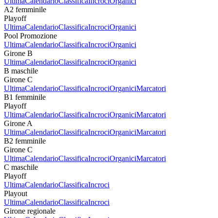
Ultima
Calendario
Classifica
Incroci
Organici
A2 femminile
Playoff
Ultima
Calendario
Classifica
Incroci
Organici
Pool Promozione
Ultima
Calendario
Classifica
Incroci
Organici
Girone B
Ultima
Calendario
Classifica
Incroci
Organici
B maschile
Girone C
Ultima
Calendario
Classifica
Incroci
Organici
Marcatori
B1 femminile
Playoff
Ultima
Calendario
Classifica
Incroci
Organici
Marcatori
Girone A
Ultima
Calendario
Classifica
Incroci
Organici
Marcatori
B2 femminile
Girone C
Ultima
Calendario
Classifica
Incroci
Organici
Marcatori
C maschile
Playoff
Ultima
Calendario
Classifica
Incroci
Playout
Ultima
Calendario
Classifica
Incroci
Girone regionale