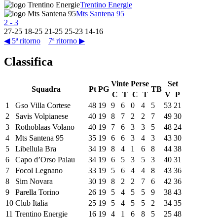
Trentino Energie
Mts Santena 95
2
-
3
27
-
25
18
-
25
21
-
25
25
-
23
14
-
16
◀ 5ª ritorno
7ª ritorno ▶
Classifica
Vinte
Perse
Set
Squadra
Pt
PG
TB
C
T
C
T
V
P
1
Gso Villa Cortese
48
19
9
6
0
4
5
53
21
2
Savis Volpianese
40
19
8
7
2
2
7
49
30
3
Rothoblaas Volano
40
19
7
6
3
3
5
48
24
4
Mts Santena 95
35
19
6
6
3
4
3
43
30
5
Libellula Bra
34
19
8
4
1
6
8
44
38
6
Capo d’Orso Palau
34
19
6
5
3
5
3
40
31
7
Focol Legnano
33
19
5
6
4
4
8
43
36
8
Sim Novara
30
19
8
2
2
7
6
42
36
9
Parella Torino
26
19
5
4
5
5
9
38
43
10
Club Italia
25
19
5
4
5
5
2
34
35
11
Trentino Energie
16
19
4
1
6
8
5
25
48