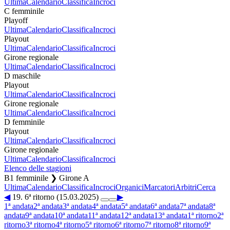
Ultima
Calendario
Classifica
Incroci
C femminile
Playoff
Ultima
Calendario
Classifica
Incroci
Playout
Ultima
Calendario
Classifica
Incroci
Girone regionale
Ultima
Calendario
Classifica
Incroci
D maschile
Playout
Ultima
Calendario
Classifica
Incroci
Girone regionale
Ultima
Calendario
Classifica
Incroci
D femminile
Playout
Ultima
Calendario
Classifica
Incroci
Girone regionale
Ultima
Calendario
Classifica
Incroci
Elenco delle stagioni
B1 femminile ❯ Girone A
Ultima
Calendario
Classifica
Incroci
Organici
Marcatori
Arbitri
Cerca
◀
19. 6ª ritorno (15.03.2025)
▶
1ª andata
2ª andata
3ª andata
4ª andata
5ª andata
6ª andata
7ª andata
8ª
andata
9ª andata
10ª andata
11ª andata
12ª andata
13ª andata
1ª ritorno
2ª
ritorno
3ª ritorno
4ª ritorno
5ª ritorno
6ª ritorno
7ª ritorno
8ª ritorno
9ª