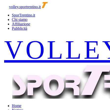
volley.sportrentino.it
SporTrentino.it
Chi siamo
Affiliazione
Pubblicità
Home