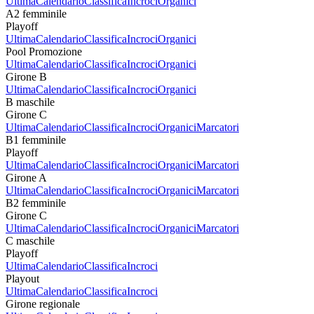
Ultima
Calendario
Classifica
Incroci
Organici
A2 femminile
Playoff
Ultima
Calendario
Classifica
Incroci
Organici
Pool Promozione
Ultima
Calendario
Classifica
Incroci
Organici
Girone B
Ultima
Calendario
Classifica
Incroci
Organici
B maschile
Girone C
Ultima
Calendario
Classifica
Incroci
Organici
Marcatori
B1 femminile
Playoff
Ultima
Calendario
Classifica
Incroci
Organici
Marcatori
Girone A
Ultima
Calendario
Classifica
Incroci
Organici
Marcatori
B2 femminile
Girone C
Ultima
Calendario
Classifica
Incroci
Organici
Marcatori
C maschile
Playoff
Ultima
Calendario
Classifica
Incroci
Playout
Ultima
Calendario
Classifica
Incroci
Girone regionale