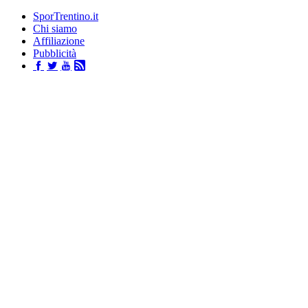
SporTrentino.it
Chi siamo
Affiliazione
Pubblicità