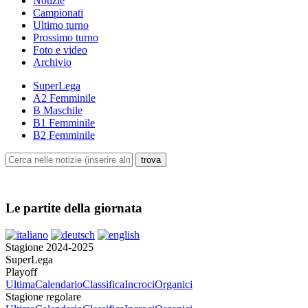
Notizie
Campionati
Ultimo turno
Prossimo turno
Foto e video
Archivio
SuperLega
A2 Femminile
B Maschile
B1 Femminile
B2 Femminile
Le partite della giornata
Stagione 2024-2025
SuperLega
Playoff
Ultima
Calendario
Classifica
Incroci
Organici
Stagione regolare