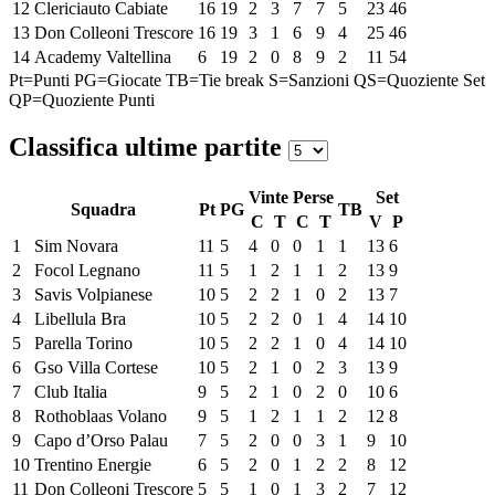
12
Clericiauto Cabiate
16
19
2
3
7
7
5
23
46
13
Don Colleoni Trescore
16
19
3
1
6
9
4
25
46
14
Academy Valtellina
6
19
2
0
8
9
2
11
54
Pt=Punti
PG=Giocate
TB=Tie break
S=Sanzioni
QS=Quoziente Set
QP=Quoziente Punti
Classifica ultime partite
Vinte
Perse
Set
Squadra
Pt
PG
TB
C
T
C
T
V
P
1
Sim Novara
11
5
4
0
0
1
1
13
6
2
Focol Legnano
11
5
1
2
1
1
2
13
9
3
Savis Volpianese
10
5
2
2
1
0
2
13
7
4
Libellula Bra
10
5
2
2
0
1
4
14
10
5
Parella Torino
10
5
2
2
1
0
4
14
10
6
Gso Villa Cortese
10
5
2
1
0
2
3
13
9
7
Club Italia
9
5
2
1
0
2
0
10
6
8
Rothoblaas Volano
9
5
1
2
1
1
2
12
8
9
Capo d’Orso Palau
7
5
2
0
0
3
1
9
10
10
Trentino Energie
6
5
2
0
1
2
2
8
12
11
Don Colleoni Trescore
5
5
1
0
1
3
2
7
12