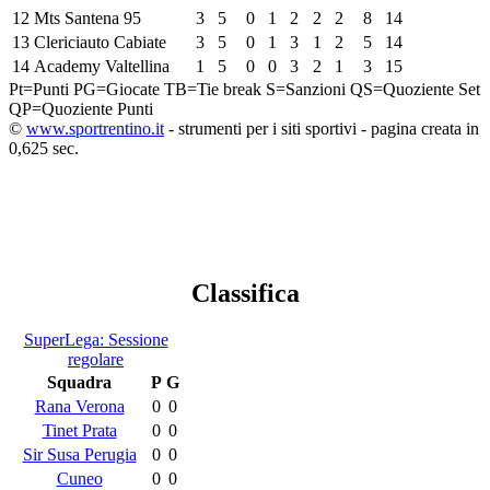
12
Mts Santena 95
3
5
0
1
2
2
2
8
14
13
Clericiauto Cabiate
3
5
0
1
3
1
2
5
14
14
Academy Valtellina
1
5
0
0
3
2
1
3
15
Pt=Punti
PG=Giocate
TB=Tie break
S=Sanzioni
QS=Quoziente Set
QP=Quoziente Punti
©
www.sportrentino.it
- strumenti per i siti sportivi - pagina creata in
0,625 sec.
Classifica
SuperLega: Sessione
regolare
Squadra
P
G
Rana Verona
0
0
Tinet Prata
0
0
Sir Susa Perugia
0
0
Cuneo
0
0