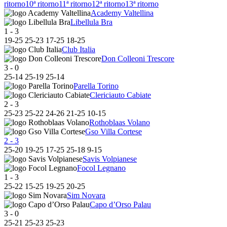
ritorno
10ª ritorno
11ª ritorno
12ª ritorno
13ª ritorno
Academy Valtellina
Libellula Bra
1
-
3
19
-
25
25
-
23
17
-
25
18
-
25
Club Italia
Don Colleoni Trescore
3
-
0
25
-
14
25
-
19
25
-
14
Parella Torino
Clericiauto Cabiate
2
-
3
25
-
23
25
-
22
24
-
26
21
-
25
10
-
15
Rothoblaas Volano
Gso Villa Cortese
2
-
3
25
-
20
19
-
25
17
-
25
25
-
18
9
-
15
Savis Volpianese
Focol Legnano
1
-
3
25
-
22
15
-
25
19
-
25
20
-
25
Sim Novara
Capo d’Orso Palau
3
-
0
25
-
21
25
-
23
25
-
23