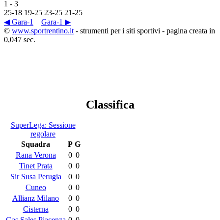
1
-
3
25
-
18
19
-
25
23
-
25
21
-
25
◀ Gara-1
Gara-1 ▶
©
www.sportrentino.it
- strumenti per i siti sportivi - pagina creata in
0,047 sec.
Classifica
SuperLega: Sessione
regolare
Squadra
P
G
Rana Verona
0
0
Tinet Prata
0
0
Sir Susa Perugia
0
0
Cuneo
0
0
Allianz Milano
0
0
Cisterna
0
0
Gas Sales Piacenza
0
0