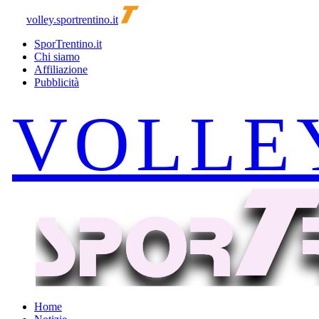
volley.sportrentino.it
SporTrentino.it
Chi siamo
Affiliazione
Pubblicità
Home