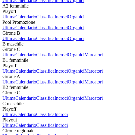
Ultima
Calendario
Classifica
Incroci
Organici
A2 femminile
Playoff
Ultima
Calendario
Classifica
Incroci
Organici
Pool Promozione
Ultima
Calendario
Classifica
Incroci
Organici
Girone B
Ultima
Calendario
Classifica
Incroci
Organici
B maschile
Girone C
Ultima
Calendario
Classifica
Incroci
Organici
Marcatori
B1 femminile
Playoff
Ultima
Calendario
Classifica
Incroci
Organici
Marcatori
Girone A
Ultima
Calendario
Classifica
Incroci
Organici
Marcatori
B2 femminile
Girone C
Ultima
Calendario
Classifica
Incroci
Organici
Marcatori
C maschile
Playoff
Ultima
Calendario
Classifica
Incroci
Playout
Ultima
Calendario
Classifica
Incroci
Girone regionale