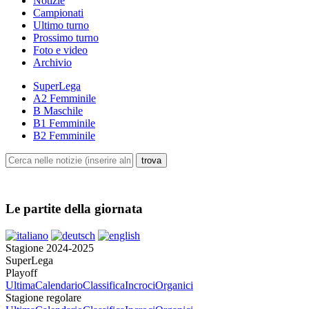
Notizie
Campionati
Ultimo turno
Prossimo turno
Foto e video
Archivio
SuperLega
A2 Femminile
B Maschile
B1 Femminile
B2 Femminile
Le partite della giornata
Stagione 2024-2025
SuperLega
Playoff
Ultima
Calendario
Classifica
Incroci
Organici
Stagione regolare