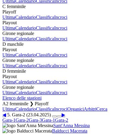
Ultima
Calendario
Classifica
Incroci
C femminile
Playoff
Ultima
Calendario
Classifica
Incroci
Playout
Ultima
Calendario
Classifica
Incroci
Girone regionale
Ultima
Calendario
Classifica
Incroci
D maschile
Playout
Ultima
Calendario
Classifica
Incroci
Girone regionale
Ultima
Calendario
Classifica
Incroci
D femminile
Playout
Ultima
Calendario
Classifica
Incroci
Girone regionale
Ultima
Calendario
Classifica
Incroci
Elenco delle stagioni
A2 femminile ❯ Playoff
Ultima
Calendario
Classifica
Incroci
Organici
Arbitri
Cerca
◀
5. Gara-2 (23.04.2025)
▶
Gara-1
Gara-2
Gara-3
Gara-1
Gara-2
Sant'Anna Messina
Balducci Macerata