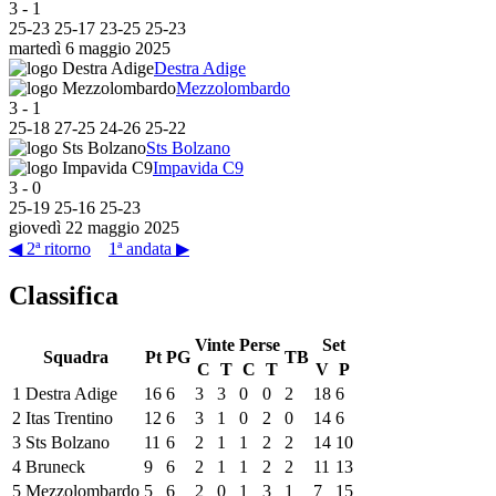
3
-
1
25
-
23
25
-
17
23
-
25
25
-
23
martedì 6 maggio 2025
Destra Adige
Mezzolombardo
3
-
1
25
-
18
27
-
25
24
-
26
25
-
22
Sts Bolzano
Impavida C9
3
-
0
25
-
19
25
-
16
25
-
23
giovedì 22 maggio 2025
◀ 2ª ritorno
1ª andata ▶
Classifica
Vinte
Perse
Set
Squadra
Pt
PG
TB
C
T
C
T
V
P
1
Destra Adige
16
6
3
3
0
0
2
18
6
2
Itas Trentino
12
6
3
1
0
2
0
14
6
3
Sts Bolzano
11
6
2
1
1
2
2
14
10
4
Bruneck
9
6
2
1
1
2
2
11
13
5
Mezzolombardo
5
6
2
0
1
3
1
7
15