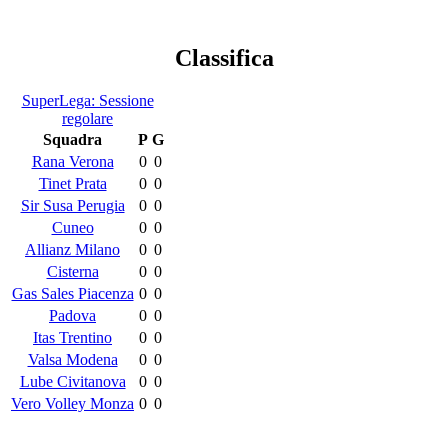
Classifica
SuperLega: Sessione
regolare
Squadra
P
G
Rana Verona
0
0
Tinet Prata
0
0
Sir Susa Perugia
0
0
Cuneo
0
0
Allianz Milano
0
0
Cisterna
0
0
Gas Sales Piacenza
0
0
Padova
0
0
Itas Trentino
0
0
Valsa Modena
0
0
Lube Civitanova
0
0
Vero Volley Monza
0
0