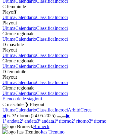
Ultima
Calendario
Classifica
Incroci
C femminile
Playoff
Ultima
Calendario
Classifica
Incroci
Playout
Ultima
Calendario
Classifica
Incroci
Girone regionale
Ultima
Calendario
Classifica
Incroci
D maschile
Playout
Ultima
Calendario
Classifica
Incroci
Girone regionale
Ultima
Calendario
Classifica
Incroci
D femminile
Playout
Ultima
Calendario
Classifica
Incroci
Girone regionale
Ultima
Calendario
Classifica
Incroci
Elenco delle stagioni
C maschile ❯ Playout
Ultima
Calendario
Classifica
Incroci
Arbitri
Cerca
◀
6. 3ª ritorno (24.05.2025)
▶
1ª andata
2ª andata
3ª andata
1ª ritorno
2ª ritorno
3ª ritorno
Bruneck
Itas Trentino