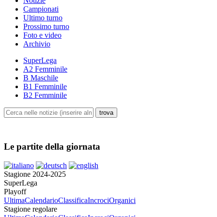
Notizie
Campionati
Ultimo turno
Prossimo turno
Foto e video
Archivio
SuperLega
A2 Femminile
B Maschile
B1 Femminile
B2 Femminile
Le partite della giornata
Stagione 2024-2025
SuperLega
Playoff
Ultima
Calendario
Classifica
Incroci
Organici
Stagione regolare