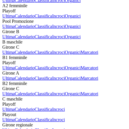
Ultima
Calendario
Classifica
Incroci
Organici
A2 femminile
Playoff
Ultima
Calendario
Classifica
Incroci
Organici
Pool Promozione
Ultima
Calendario
Classifica
Incroci
Organici
Girone B
Ultima
Calendario
Classifica
Incroci
Organici
B maschile
Girone C
Ultima
Calendario
Classifica
Incroci
Organici
Marcatori
B1 femminile
Playoff
Ultima
Calendario
Classifica
Incroci
Organici
Marcatori
Girone A
Ultima
Calendario
Classifica
Incroci
Organici
Marcatori
B2 femminile
Girone C
Ultima
Calendario
Classifica
Incroci
Organici
Marcatori
C maschile
Playoff
Ultima
Calendario
Classifica
Incroci
Playout
Ultima
Calendario
Classifica
Incroci
Girone regionale