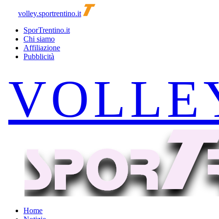
volley.sportrentino.it
SporTrentino.it
Chi siamo
Affiliazione
Pubblicità
Home