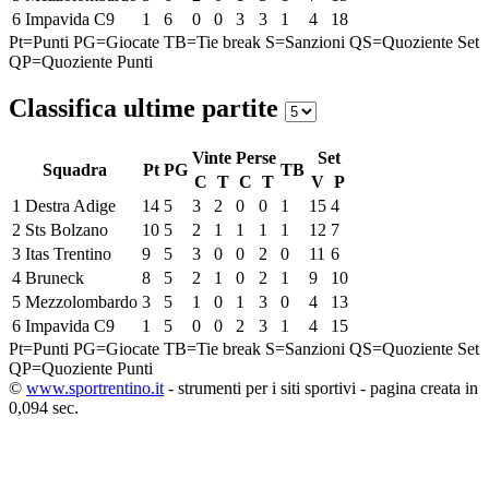
6
Impavida C9
1
6
0
0
3
3
1
4
18
Pt=Punti
PG=Giocate
TB=Tie break
S=Sanzioni
QS=Quoziente Set
QP=Quoziente Punti
Classifica ultime partite
Vinte
Perse
Set
Squadra
Pt
PG
TB
C
T
C
T
V
P
1
Destra Adige
14
5
3
2
0
0
1
15
4
2
Sts Bolzano
10
5
2
1
1
1
1
12
7
3
Itas Trentino
9
5
3
0
0
2
0
11
6
4
Bruneck
8
5
2
1
0
2
1
9
10
5
Mezzolombardo
3
5
1
0
1
3
0
4
13
6
Impavida C9
1
5
0
0
2
3
1
4
15
Pt=Punti
PG=Giocate
TB=Tie break
S=Sanzioni
QS=Quoziente Set
QP=Quoziente Punti
©
www.sportrentino.it
- strumenti per i siti sportivi - pagina creata in
0,094 sec.