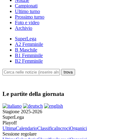
Notizie
Campionati
Ultimo turno
Prossimo turno
Foto e video
Archivio
SuperLega
A2 Femminile
B Maschile
B1 Femminile
B2 Femminile
Le partite della giornata
Stagione 2025-2026
SuperLega
Playoff
Ultima
Calendario
Classifica
Incroci
Organici
Sessione regolare