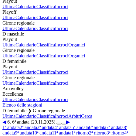
Playout
Ultima
Calendario
Classifica
Incroci
Playoff
Ultima
Calendario
Classifica
Incroci
Girone regionale
Ultima
Calendario
Classifica
Incroci
D maschile
Playout
Ultima
Calendario
Classifica
Incroci
Organici
Girone regionale
Ultima
Calendario
Classifica
Incroci
Organici
D femminile
Playout
Ultima
Calendario
Classifica
Incroci
Girone regionale
Ultima
Calendario
Classifica
Incroci
Amavolley
Eccellenza
Ultima
Calendario
Classifica
Incroci
Elenco delle stagioni
D femminile ❯ Girone regionale
Ultima
Calendario
Classifica
Incroci
Arbitri
Cerca
◀
6. 6ª andata (29.11.2025)
▶
1ª andata
2ª andata
3ª andata
4ª andata
5ª andata
6ª andata
7ª andata
8ª
andata
9ª andata
10ª andata
11ª andata
1ª ritorno
2ª ritorno
3ª ritorno
4ª