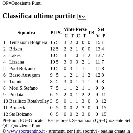
QP=Quoziente Punti
Classifica ultime partite
Vinte
Perse
Set
Squadra
Pt
PG
TB
C
T
C
T
V
P
1
Tentazioni Bolghera
15
5
3
2
0
0
0
15
1
2
Brixen
12
5
2
2
1
0
0
13
4
3
Lakes
10
5
3
1
0
1
2
13
7
4
Lizzana
10
5
3
0
0
2
1
11
7
5
Pool Bolzano
10
5
0
3
1
1
1
11
8
6
Basso Ausugum
9
5
1
2
1
1
2
12
8
7
Tramin
8
5
3
0
1
1
1
9
8
8
Mori S.Stefano
7
5
1
1
2
1
1
9
9
9
Predaia
6
5
2
0
1
2
2
9
11
10
Basilisco Rotalvolley
3
5
0
1
1
3
0
3
12
11
Bruneck
0
5
0
0
2
3
0
0
15
12
Sts Bolzano
0
5
0
0
2
3
0
0
15
Pt=Punti
PG=Giocate
TB=Tie break
S=Sanzioni
QS=Quoziente Set
QP=Quoziente Punti
©
www.sportrentino.it
- strumenti per i siti sportivi - pagina creata in