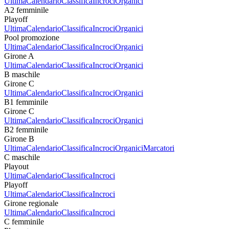
Ultima
Calendario
Classifica
Incroci
Organici
A2 femminile
Playoff
Ultima
Calendario
Classifica
Incroci
Organici
Pool promozione
Ultima
Calendario
Classifica
Incroci
Organici
Girone A
Ultima
Calendario
Classifica
Incroci
Organici
B maschile
Girone C
Ultima
Calendario
Classifica
Incroci
Organici
B1 femminile
Girone C
Ultima
Calendario
Classifica
Incroci
Organici
B2 femminile
Girone B
Ultima
Calendario
Classifica
Incroci
Organici
Marcatori
C maschile
Playout
Ultima
Calendario
Classifica
Incroci
Playoff
Ultima
Calendario
Classifica
Incroci
Girone regionale
Ultima
Calendario
Classifica
Incroci
C femminile