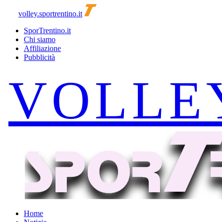
volley.sportrentino.it
SporTrentino.it
Chi siamo
Affiliazione
Pubblicità
Home