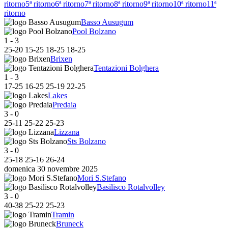
ritorno
5ª ritorno
6ª ritorno
7ª ritorno
8ª ritorno
9ª ritorno
10ª ritorno
11ª
ritorno
Basso Ausugum
Pool Bolzano
1
-
3
25
-
20
15
-
25
18
-
25
18
-
25
Brixen
Tentazioni Bolghera
1
-
3
17
-
25
16
-
25
25
-
19
22
-
25
Lakes
Predaia
3
-
0
25
-
11
25
-
22
25
-
23
Lizzana
Sts Bolzano
3
-
0
25
-
18
25
-
16
26
-
24
domenica 30 novembre 2025
Mori S.Stefano
Basilisco Rotalvolley
3
-
0
40
-
38
25
-
22
25
-
23
Tramin
Bruneck