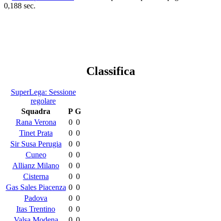
0,188 sec.
Classifica
SuperLega: Sessione
regolare
Squadra
P
G
Rana Verona
0
0
Tinet Prata
0
0
Sir Susa Perugia
0
0
Cuneo
0
0
Allianz Milano
0
0
Cisterna
0
0
Gas Sales Piacenza
0
0
Padova
0
0
Itas Trentino
0
0
Valsa Modena
0
0