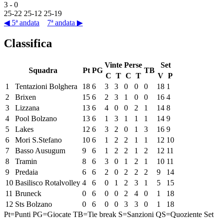
3
-
0
25
-
22
25
-
12
25
-
19
◀ 5ª andata
7ª andata ▶
Classifica
Vinte
Perse
Set
Squadra
Pt
PG
TB
C
T
C
T
V
P
1
Tentazioni Bolghera
18
6
3
3
0
0
0
18
1
2
Brixen
15
6
2
3
1
0
0
16
4
3
Lizzana
13
6
4
0
0
2
1
14
8
4
Pool Bolzano
13
6
1
3
1
1
1
14
9
5
Lakes
12
6
3
2
0
1
3
16
9
6
Mori S.Stefano
10
6
1
2
2
1
1
12
10
7
Basso Ausugum
9
6
1
2
2
1
2
12
11
8
Tramin
8
6
3
0
1
2
1
10
11
9
Predaia
6
6
2
0
2
2
2
9
14
10
Basilisco Rotalvolley
4
6
0
1
2
3
1
5
15
11
Bruneck
0
6
0
0
2
4
0
1
18
12
Sts Bolzano
0
6
0
0
3
3
0
1
18
Pt=Punti
PG=Giocate
TB=Tie break
S=Sanzioni
QS=Quoziente Set