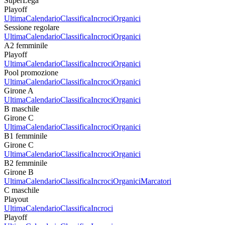
SuperLega
Playoff
Ultima
Calendario
Classifica
Incroci
Organici
Sessione regolare
Ultima
Calendario
Classifica
Incroci
Organici
A2 femminile
Playoff
Ultima
Calendario
Classifica
Incroci
Organici
Pool promozione
Ultima
Calendario
Classifica
Incroci
Organici
Girone A
Ultima
Calendario
Classifica
Incroci
Organici
B maschile
Girone C
Ultima
Calendario
Classifica
Incroci
Organici
B1 femminile
Girone C
Ultima
Calendario
Classifica
Incroci
Organici
B2 femminile
Girone B
Ultima
Calendario
Classifica
Incroci
Organici
Marcatori
C maschile
Playout
Ultima
Calendario
Classifica
Incroci
Playoff