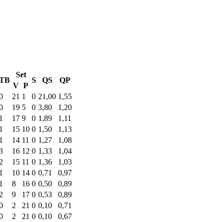
Set
TB
S
QS
QP
V
P
0
21
1
0
21,00
1,55
0
19
5
0
3,80
1,20
1
17
9
0
1,89
1,11
1
15
10
0
1,50
1,13
1
14
11
0
1,27
1,08
3
16
12
0
1,33
1,04
2
15
11
0
1,36
1,03
1
10
14
0
0,71
0,97
1
8
16
0
0,50
0,89
2
9
17
0
0,53
0,89
0
2
21
0
0,10
0,71
0
2
21
0
0,10
0,67