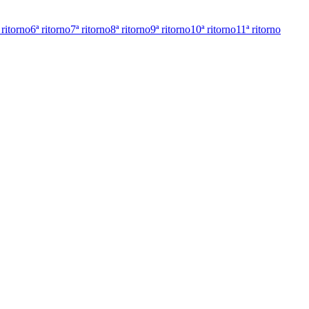
 ritorno
6ª ritorno
7ª ritorno
8ª ritorno
9ª ritorno
10ª ritorno
11ª ritorno