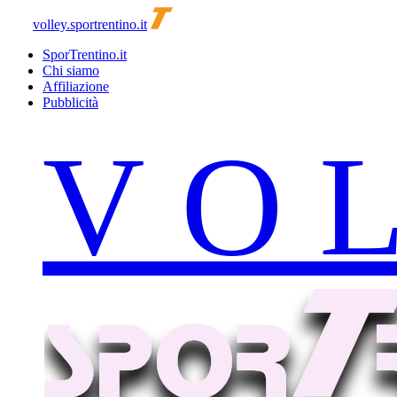
volley.sportrentino.it
SporTrentino.it
Chi siamo
Affiliazione
Pubblicità