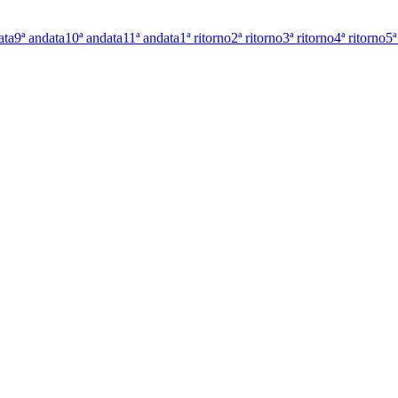
ata
9ª andata
10ª andata
11ª andata
1ª ritorno
2ª ritorno
3ª ritorno
4ª ritorno
5ª