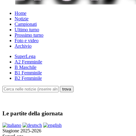
Home
Notizie
Campionati
Ultimo turno
Prossimo turno
Foto e video
Archivio
SuperLega
A2 Femminile
B Maschile
B1 Femminile
B2 Femminile
Le partite della giornata
Stagione 2025-2026