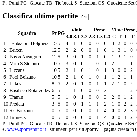
Pt=Punti
PG=Giocate
TB=Tie break
S=Sanzioni
QS=Quoziente Set
Classifica ultime partite
Vinte
Perse
Vinte
Perse
Squadra
Pt
PG
3-0
3-1
3-2
2-3
1-3
0-3
C
T
C
T
1
Tentazioni Bolghera
15
5
4
1
0
0
0
0
3
2
0
0
2
Brixen
12
5
2
2
0
0
1
0
1
3
1
0
3
Basso Ausugum
11
5
3
0
1
0
1
0
1
3
1
0
4
Mori S.Stefano
10
5
3
0
0
1
0
1
2
1
1
1
5
Lizzana
10
5
2
1
0
1
0
1
3
0
0
2
6
Pool Bolzano
10
5
2
1
0
1
0
1
1
2
1
1
7
Lakes
8
5
2
0
1
0
1
1
2
1
0
2
8
Basilisco Rotalvolley
6
5
1
1
0
0
0
3
1
1
1
2
9
Tramin
5
5
1
0
1
0
0
3
2
0
1
2
10
Predaia
3
5
0
0
1
1
1
2
1
0
2
2
11
Sts Bolzano
0
5
0
0
0
0
1
4
0
0
2
3
12
Bruneck
0
5
0
0
0
0
1
4
0
0
3
2
Pt=Punti
PG=Giocate
TB=Tie break
S=Sanzioni
QS=Quoziente Set
©
www.sportrentino.it
- strumenti per i siti sportivi - pagina creata in 