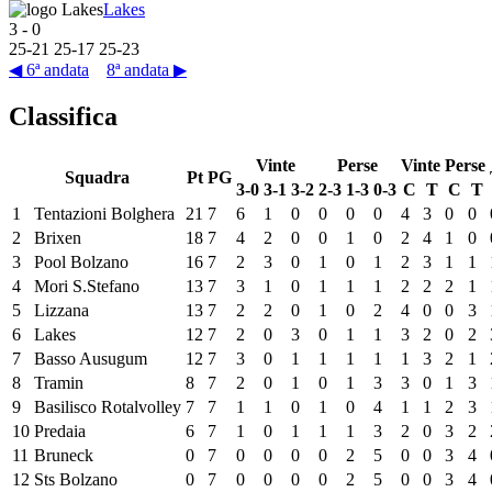
Lakes
3
-
0
25
-
21
25
-
17
25
-
23
◀ 6ª andata
8ª andata ▶
Classifica
Vinte
Perse
Vinte
Perse
Squadra
Pt
PG
3-0
3-1
3-2
2-3
1-3
0-3
C
T
C
T
1
Tentazioni Bolghera
21
7
6
1
0
0
0
0
4
3
0
0
2
Brixen
18
7
4
2
0
0
1
0
2
4
1
0
3
Pool Bolzano
16
7
2
3
0
1
0
1
2
3
1
1
4
Mori S.Stefano
13
7
3
1
0
1
1
1
2
2
2
1
5
Lizzana
13
7
2
2
0
1
0
2
4
0
0
3
6
Lakes
12
7
2
0
3
0
1
1
3
2
0
2
7
Basso Ausugum
12
7
3
0
1
1
1
1
1
3
2
1
8
Tramin
8
7
2
0
1
0
1
3
3
0
1
3
9
Basilisco Rotalvolley
7
7
1
1
0
1
0
4
1
1
2
3
10
Predaia
6
7
1
0
1
1
1
3
2
0
3
2
11
Bruneck
0
7
0
0
0
0
2
5
0
0
3
4
12
Sts Bolzano
0
7
0
0
0
0
2
5
0
0
3
4