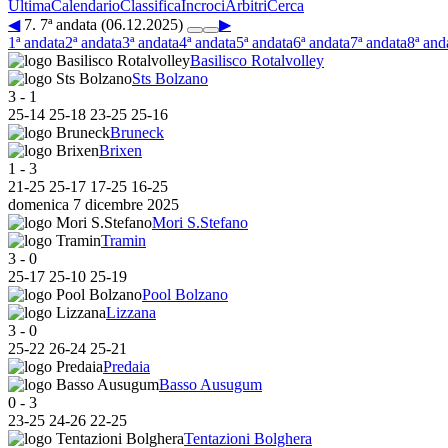
Ultima
Calendario
Classifica
Incroci
Arbitri
Cerca
◀
7. 7ª andata (06.12.2025)
▶
1ª andata
2ª andata
3ª andata
4ª andata
5ª andata
6ª andata
7ª andata
8ª and
Basilisco Rotalvolley
Sts Bolzano
3
-
1
25
-
14
25
-
18
23
-
25
25
-
16
Bruneck
Brixen
1
-
3
21
-
25
25
-
17
17
-
25
16
-
25
domenica 7 dicembre 2025
Mori S.Stefano
Tramin
3
-
0
25
-
17
25
-
10
25
-
19
Pool Bolzano
Lizzana
3
-
0
25
-
22
26
-
24
25
-
21
Predaia
Basso Ausugum
0
-
3
23
-
25
24
-
26
22
-
25
Tentazioni Bolghera