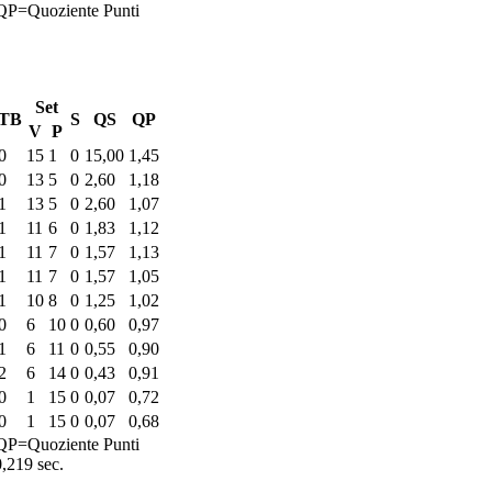
QP=Quoziente Punti
Set
TB
S
QS
QP
V
P
0
15
1
0
15,00
1,45
0
13
5
0
2,60
1,18
1
13
5
0
2,60
1,07
1
11
6
0
1,83
1,12
1
11
7
0
1,57
1,13
1
11
7
0
1,57
1,05
1
10
8
0
1,25
1,02
0
6
10
0
0,60
0,97
1
6
11
0
0,55
0,90
2
6
14
0
0,43
0,91
0
1
15
0
0,07
0,72
0
1
15
0
0,07
0,68
QP=Quoziente Punti
0,219 sec.