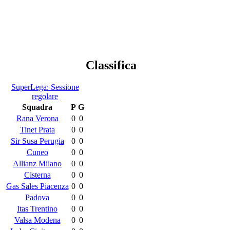
Classifica
SuperLega: Sessione
regolare
Squadra
P
G
Rana Verona
0
0
Tinet Prata
0
0
Sir Susa Perugia
0
0
Cuneo
0
0
Allianz Milano
0
0
Cisterna
0
0
Gas Sales Piacenza
0
0
Padova
0
0
Itas Trentino
0
0
Valsa Modena
0
0