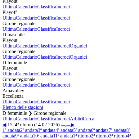
Playout
Ultima
Calendario
Classifica
Incroci
Playoff
Ultima
Calendario
Classifica
Incroci
Girone regionale
Ultima
Calendario
Classifica
Incroci
D maschile
Playout
Ultima
Calendario
Classifica
Incroci
Organici
Girone regionale
Ultima
Calendario
Classifica
Incroci
Organici
D femminile
Playout
Ultima
Calendario
Classifica
Incroci
Girone regionale
Ultima
Calendario
Classifica
Incroci
Amavolley
Eccellenza
Ultima
Calendario
Classifica
Incroci
Elenco delle stagioni
D femminile ❯ Girone regionale
Ultima
Calendario
Classifica
Incroci
Arbitri
Cerca
◀
15. 4ª ritorno (14.02.2026)
▶
1ª andata
2ª andata
3ª andata
4ª andata
5ª andata
6ª andata
7ª andata
8ª
andata
9ª andata
10ª andata
11ª andata
1ª ritorno
2ª ritorno
3ª ritorno
4ª