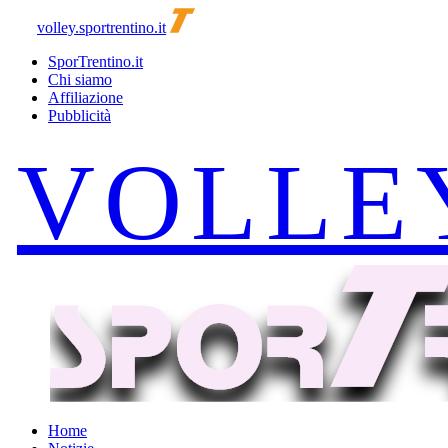
volley.sportrentino.it
SporTrentino.it
Chi siamo
Affiliazione
Pubblicità
Home