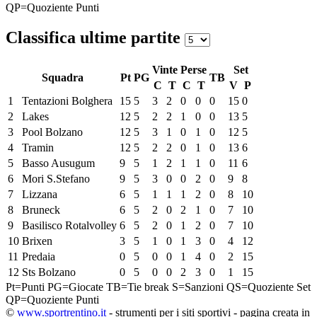
QP=Quoziente Punti
Classifica ultime partite
Vinte
Perse
Set
Squadra
Pt
PG
TB
C
T
C
T
V
P
1
Tentazioni Bolghera
15
5
3
2
0
0
0
15
0
2
Lakes
12
5
2
2
1
0
0
13
5
3
Pool Bolzano
12
5
3
1
0
1
0
12
5
4
Tramin
12
5
2
2
0
1
0
13
6
5
Basso Ausugum
9
5
1
2
1
1
0
11
6
6
Mori S.Stefano
9
5
3
0
0
2
0
9
8
7
Lizzana
6
5
1
1
1
2
0
8
10
8
Bruneck
6
5
2
0
2
1
0
7
10
9
Basilisco Rotalvolley
6
5
2
0
1
2
0
7
10
10
Brixen
3
5
1
0
1
3
0
4
12
11
Predaia
0
5
0
0
1
4
0
2
15
12
Sts Bolzano
0
5
0
0
2
3
0
1
15
Pt=Punti
PG=Giocate
TB=Tie break
S=Sanzioni
QS=Quoziente Set
QP=Quoziente Punti
©
www.sportrentino.it
- strumenti per i siti sportivi - pagina creata in