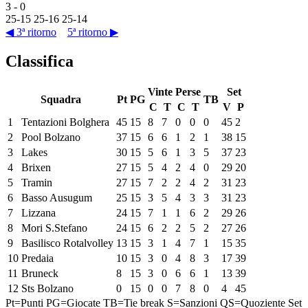
3
-
0
25
-
15
25
-
16
25
-
14
◀ 3ª ritorno
5ª ritorno ▶
Classifica
Vinte
Perse
Set
Squadra
Pt
PG
TB
C
T
C
T
V
P
1
Tentazioni Bolghera
45
15
8
7
0
0
0
45
2
2
Pool Bolzano
37
15
6
6
1
2
1
38
15
3
Lakes
30
15
5
6
1
3
5
37
23
4
Brixen
27
15
5
4
2
4
0
29
20
5
Tramin
27
15
7
2
2
4
2
31
23
6
Basso Ausugum
25
15
3
5
4
3
3
31
23
7
Lizzana
24
15
7
1
1
6
2
29
26
8
Mori S.Stefano
24
15
6
2
2
5
2
27
26
9
Basilisco Rotalvolley
13
15
3
1
4
7
1
15
35
10
Predaia
10
15
3
0
4
8
3
17
39
11
Bruneck
8
15
3
0
6
6
1
13
39
12
Sts Bolzano
0
15
0
0
7
8
0
4
45
Pt=Punti
PG=Giocate
TB=Tie break
S=Sanzioni
QS=Quoziente Set