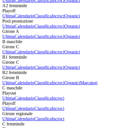
Ultima
Calendario
Classifica
Incroci
Organici
A2 femminile
Playoff
Ultima
Calendario
Classifica
Incroci
Organici
Pool promozione
Ultima
Calendario
Classifica
Incroci
Organici
Girone A
Ultima
Calendario
Classifica
Incroci
Organici
B maschile
Girone C
Ultima
Calendario
Classifica
Incroci
Organici
B1 femminile
Girone C
Ultima
Calendario
Classifica
Incroci
Organici
B2 femminile
Girone B
Ultima
Calendario
Classifica
Incroci
Organici
Marcatori
C maschile
Playout
Ultima
Calendario
Classifica
Incroci
Playoff
Ultima
Calendario
Classifica
Incroci
Girone regionale
Ultima
Calendario
Classifica
Incroci
C femminile