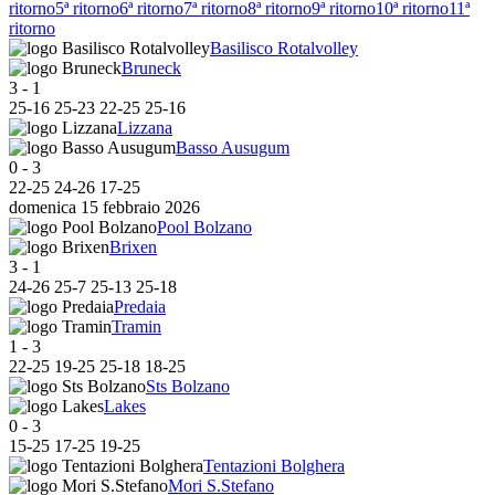
ritorno
5ª ritorno
6ª ritorno
7ª ritorno
8ª ritorno
9ª ritorno
10ª ritorno
11ª
ritorno
Basilisco Rotalvolley
Bruneck
3
-
1
25
-
16
25
-
23
22
-
25
25
-
16
Lizzana
Basso Ausugum
0
-
3
22
-
25
24
-
26
17
-
25
domenica 15 febbraio 2026
Pool Bolzano
Brixen
3
-
1
24
-
26
25
-
7
25
-
13
25
-
18
Predaia
Tramin
1
-
3
22
-
25
19
-
25
25
-
18
18
-
25
Sts Bolzano
Lakes
0
-
3
15
-
25
17
-
25
19
-
25
Tentazioni Bolghera
Mori S.Stefano