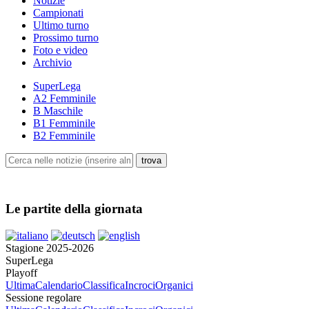
Notizie
Campionati
Ultimo turno
Prossimo turno
Foto e video
Archivio
SuperLega
A2 Femminile
B Maschile
B1 Femminile
B2 Femminile
Le partite della giornata
Stagione 2025-2026
SuperLega
Playoff
Ultima
Calendario
Classifica
Incroci
Organici
Sessione regolare