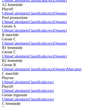
Ultima
Calendario
Classifica
Incroci
Organici
A2 femminile
Playoff
Ultima
Calendario
Classifica
Incroci
Organici
Pool promozione
Ultima
Calendario
Classifica
Incroci
Organici
Girone A
Ultima
Calendario
Classifica
Incroci
Organici
B maschile
Girone C
Ultima
Calendario
Classifica
Incroci
Organici
B1 femminile
Girone C
Ultima
Calendario
Classifica
Incroci
Organici
B2 femminile
Girone B
Ultima
Calendario
Classifica
Incroci
Organici
Marcatori
C maschile
Playout
Ultima
Calendario
Classifica
Incroci
Playoff
Ultima
Calendario
Classifica
Incroci
Girone regionale
Ultima
Calendario
Classifica
Incroci
C femminile