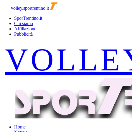
volley.sportrentino.it
SporTrentino.it
Chi siamo
Affiliazione
Pubblicità
Home