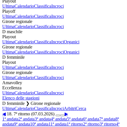
Playout
Ultima
Calendario
Classifica
Incroci
Playoff
Ultima
Calendario
Classifica
Incroci
Girone regionale
Ultima
Calendario
Classifica
Incroci
D maschile
Playout
Ultima
Calendario
Classifica
Incroci
Organici
Girone regionale
Ultima
Calendario
Classifica
Incroci
Organici
D femminile
Playout
Ultima
Calendario
Classifica
Incroci
Girone regionale
Ultima
Calendario
Classifica
Incroci
Amavolley
Eccellenza
Ultima
Calendario
Classifica
Incroci
Elenco delle stagioni
D femminile ❯ Girone regionale
Ultima
Calendario
Classifica
Incroci
Arbitri
Cerca
◀
18. 7ª ritorno (07.03.2026)
▶
1ª andata
2ª andata
3ª andata
4ª andata
5ª andata
6ª andata
7ª andata
8ª
andata
9ª andata
10ª andata
11ª andata
1ª ritorno
2ª ritorno
3ª ritorno
4ª