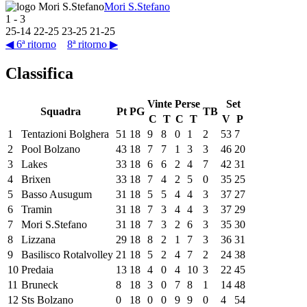
Mori S.Stefano
1
-
3
25
-
14
22
-
25
23
-
25
21
-
25
◀ 6ª ritorno
8ª ritorno ▶
Classifica
Vinte
Perse
Set
Squadra
Pt
PG
TB
C
T
C
T
V
P
1
Tentazioni Bolghera
51
18
9
8
0
1
2
53
7
2
Pool Bolzano
43
18
7
7
1
3
3
46
20
3
Lakes
33
18
6
6
2
4
7
42
31
4
Brixen
33
18
7
4
2
5
0
35
25
5
Basso Ausugum
31
18
5
5
4
4
3
37
27
6
Tramin
31
18
7
3
4
4
3
37
29
7
Mori S.Stefano
31
18
7
3
2
6
3
35
30
8
Lizzana
29
18
8
2
1
7
3
36
31
9
Basilisco Rotalvolley
21
18
5
2
4
7
2
24
38
10
Predaia
13
18
4
0
4
10
3
22
45
11
Bruneck
8
18
3
0
7
8
1
14
48
12
Sts Bolzano
0
18
0
0
9
9
0
4
54