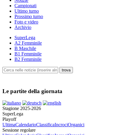
Notizie
Campionati
Ultimo turno
Prossimo turno
Foto e video
Archivio
SuperLega
A2 Femminile
B Maschile
B1 Femminile
B2 Femminile
Le partite della giornata
Stagione 2025-2026
SuperLega
Playoff
Ultima
Calendario
Classifica
Incroci
Organici
Sessione regolare