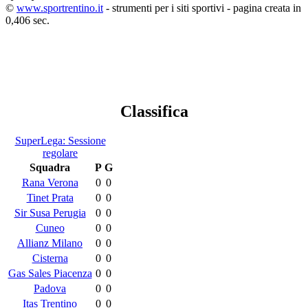
©
www.sportrentino.it
- strumenti per i siti sportivi - pagina creata in
0,406 sec.
Classifica
SuperLega: Sessione
regolare
Squadra
P
G
Rana Verona
0
0
Tinet Prata
0
0
Sir Susa Perugia
0
0
Cuneo
0
0
Allianz Milano
0
0
Cisterna
0
0
Gas Sales Piacenza
0
0
Padova
0
0
Itas Trentino
0
0