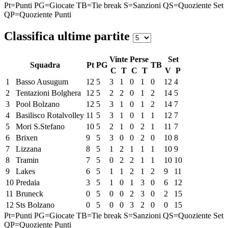
Pt=Punti
PG=Giocate
TB=Tie break
S=Sanzioni
QS=Quoziente Set
QP=Quoziente Punti
Classifica ultime partite
Vinte
Perse
Set
Squadra
Pt
PG
TB
C
T
C
T
V
P
1
Basso Ausugum
12
5
3
1
0
1
0
12
4
2
Tentazioni Bolghera
12
5
2
2
0
1
2
14
5
3
Pool Bolzano
12
5
3
1
0
1
2
14
7
4
Basilisco Rotalvolley
11
5
3
1
0
1
1
12
7
5
Mori S.Stefano
10
5
2
1
0
2
1
11
7
6
Brixen
9
5
3
0
0
2
0
10
8
7
Lizzana
8
5
1
2
1
1
1
10
9
8
Tramin
7
5
0
2
2
1
1
10
10
9
Lakes
6
5
1
1
2
1
2
9
11
10
Predaia
3
5
1
0
1
3
0
6
12
11
Bruneck
0
5
0
0
2
3
0
2
15
12
Sts Bolzano
0
5
0
0
3
2
0
0
15
Pt=Punti
PG=Giocate
TB=Tie break
S=Sanzioni
QS=Quoziente Set
QP=Quoziente Punti