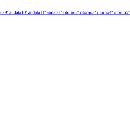
ata
9ª andata
10ª andata
11ª andata
1ª ritorno
2ª ritorno
3ª ritorno
4ª ritorno
5ª