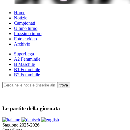
Home
Notizie
Campionati
Ultimo turno
Prossimo turno
Foto e video
Archivio
SuperLega
A2 Femminile
B Maschile
B1 Femminile
B2 Femminile
Le partite della giornata
Stagione 2025-2026