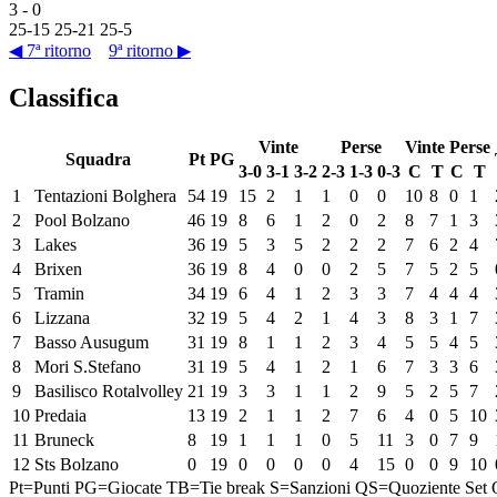
3
-
0
25
-
15
25
-
21
25
-
5
◀ 7ª ritorno
9ª ritorno ▶
Classifica
Vinte
Perse
Vinte
Perse
Squadra
Pt
PG
3-0
3-1
3-2
2-3
1-3
0-3
C
T
C
T
1
Tentazioni Bolghera
54
19
15
2
1
1
0
0
10
8
0
1
2
Pool Bolzano
46
19
8
6
1
2
0
2
8
7
1
3
3
Lakes
36
19
5
3
5
2
2
2
7
6
2
4
4
Brixen
36
19
8
4
0
0
2
5
7
5
2
5
5
Tramin
34
19
6
4
1
2
3
3
7
4
4
4
6
Lizzana
32
19
5
4
2
1
4
3
8
3
1
7
7
Basso Ausugum
31
19
8
1
1
2
3
4
5
5
4
5
8
Mori S.Stefano
31
19
5
4
1
2
1
6
7
3
3
6
9
Basilisco Rotalvolley
21
19
3
3
1
1
2
9
5
2
5
7
10
Predaia
13
19
2
1
1
2
7
6
4
0
5
10
11
Bruneck
8
19
1
1
1
0
5
11
3
0
7
9
12
Sts Bolzano
0
19
0
0
0
0
4
15
0
0
9
10
Pt=Punti
PG=Giocate
TB=Tie break
S=Sanzioni
QS=Quoziente Set