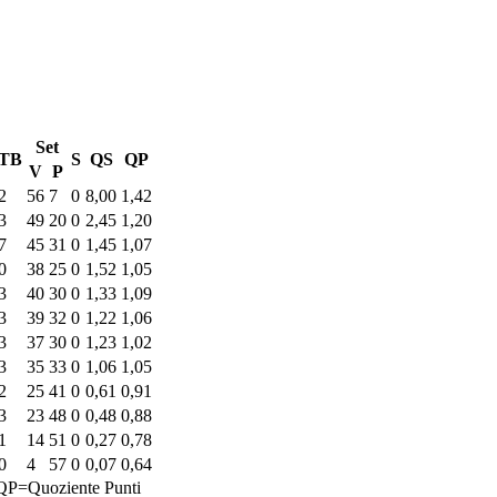
Set
TB
S
QS
QP
V
P
2
56
7
0
8,00
1,42
3
49
20
0
2,45
1,20
7
45
31
0
1,45
1,07
0
38
25
0
1,52
1,05
3
40
30
0
1,33
1,09
3
39
32
0
1,22
1,06
3
37
30
0
1,23
1,02
3
35
33
0
1,06
1,05
2
25
41
0
0,61
0,91
3
23
48
0
0,48
0,88
1
14
51
0
0,27
0,78
0
4
57
0
0,07
0,64
QP=Quoziente Punti