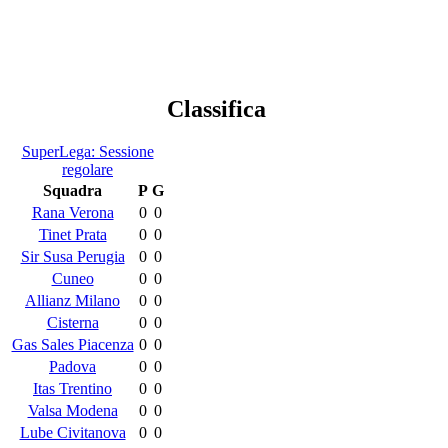
Classifica
SuperLega: Sessione
regolare
Squadra
P
G
Rana Verona
0
0
Tinet Prata
0
0
Sir Susa Perugia
0
0
Cuneo
0
0
Allianz Milano
0
0
Cisterna
0
0
Gas Sales Piacenza
0
0
Padova
0
0
Itas Trentino
0
0
Valsa Modena
0
0
Lube Civitanova
0
0