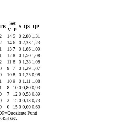
Set
TB
S
QS
QP
V
P
2
14
5
0
2,80
1,31
2
14
6
0
2,33
1,23
1
13
7
0
1,86
1,09
1
12
8
0
1,50
1,08
2
11
8
0
1,38
1,08
0
9
7
0
1,29
1,07
0
10
8
0
1,25
0,98
1
10
9
0
1,11
1,08
1
8
10
0
0,80
0,93
0
7
12
0
0,58
0,89
0
2
15
0
0,13
0,73
0
0
15
0
0,00
0,60
QP=Quoziente Punti
0,453 sec.