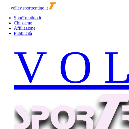
volley.sportrentino.it
SporTrentino.it
Chi siamo
Affiliazione
Pubblicità