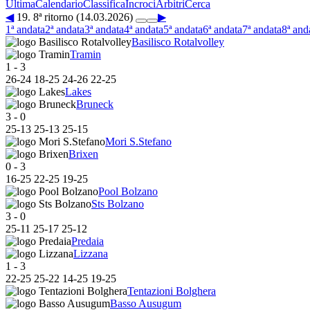
Ultima
Calendario
Classifica
Incroci
Arbitri
Cerca
◀
19. 8ª ritorno (14.03.2026)
▶
1ª andata
2ª andata
3ª andata
4ª andata
5ª andata
6ª andata
7ª andata
8ª and
Basilisco Rotalvolley
Tramin
1
-
3
26
-
24
18
-
25
24
-
26
22
-
25
Lakes
Bruneck
3
-
0
25
-
13
25
-
13
25
-
15
Mori S.Stefano
Brixen
0
-
3
16
-
25
22
-
25
19
-
25
Pool Bolzano
Sts Bolzano
3
-
0
25
-
11
25
-
17
25
-
12
Predaia
Lizzana
1
-
3
22
-
25
25
-
22
14
-
25
19
-
25
Tentazioni Bolghera
Basso Ausugum