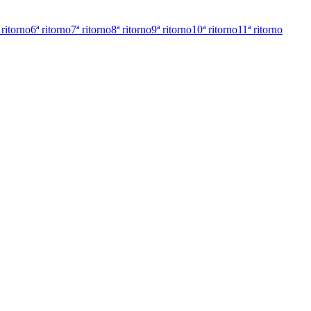
 ritorno
6ª ritorno
7ª ritorno
8ª ritorno
9ª ritorno
10ª ritorno
11ª ritorno