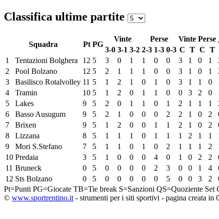
Classifica ultime partite
Vinte
Perse
Vinte
Perse
Squadra
Pt
PG
3-0
3-1
3-2
2-3
1-3
0-3
C
T
C
T
1
Tentazioni Bolghera
12
5
3
0
1
1
0
0
3
1
0
1
2
Pool Bolzano
12
5
2
1
1
1
0
0
3
1
0
1
3
Basilisco Rotalvolley
11
5
1
2
1
0
1
0
3
1
1
0
4
Tramin
10
5
1
2
0
1
1
0
0
3
2
0
5
Lakes
9
5
2
0
1
1
0
1
2
1
1
1
6
Basso Ausugum
9
5
2
1
0
0
0
2
2
1
0
2
7
Brixen
9
5
1
2
0
0
1
1
2
1
0
2
8
Lizzana
8
5
1
1
1
0
1
1
1
2
1
1
9
Mori S.Stefano
7
5
1
1
0
1
0
2
1
1
1
2
10
Predaia
3
5
1
0
0
0
4
0
1
0
2
2
11
Bruneck
0
5
0
0
0
0
2
3
0
0
1
4
12
Sts Bolzano
0
5
0
0
0
0
0
5
0
0
3
2
Pt=Punti
PG=Giocate
TB=Tie break
S=Sanzioni
QS=Quoziente Set
©
www.sportrentino.it
- strumenti per i siti sportivi - pagina creata in 