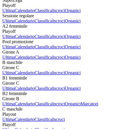
SuperLega
Playoff
Ultima
Calendario
Classifica
Incroci
Organici
Sessione regolare
Ultima
Calendario
Classifica
Incroci
Organici
A2 femminile
Playoff
Ultima
Calendario
Classifica
Incroci
Organici
Pool promozione
Ultima
Calendario
Classifica
Incroci
Organici
Girone A
Ultima
Calendario
Classifica
Incroci
Organici
B maschile
Girone C
Ultima
Calendario
Classifica
Incroci
Organici
B1 femminile
Girone C
Ultima
Calendario
Classifica
Incroci
Organici
B2 femminile
Girone B
Ultima
Calendario
Classifica
Incroci
Organici
Marcatori
C maschile
Playout
Ultima
Calendario
Classifica
Incroci
Playoff