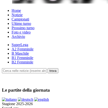
Home
Notizie
Campionati
Ultimo turno
Prossimo turno
Foto e video
Archivio
SuperLega
A2 Femminile
B Maschile
B1 Femminile
B2 Femminile
Le partite della giornata
Stagione 2025-2026