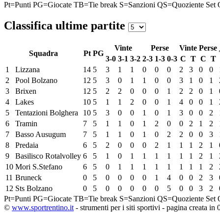
Pt=Punti
PG=Giocate
TB=Tie break
S=Sanzioni
QS=Quoziente Set
Classifica ultime partite
Vinte
Perse
Vinte
Perse
Squadra
Pt
PG
3-0
3-1
3-2
2-3
1-3
0-3
C
T
C
T
1
Lizzana
14
5
3
1
1
0
0
0
2
3
0
0
2
Pool Bolzano
12
5
3
0
1
1
0
0
3
1
0
1
3
Brixen
12
5
2
2
0
0
0
1
2
2
0
1
4
Lakes
10
5
1
1
2
0
0
1
4
0
0
1
5
Tentazioni Bolghera
10
5
3
0
0
1
0
1
3
0
0
2
6
Tramin
7
5
1
1
0
1
2
0
0
2
1
2
7
Basso Ausugum
7
5
1
1
0
1
0
2
2
0
0
3
8
Predaia
6
5
2
0
0
0
2
1
1
1
2
1
9
Basilisco Rotalvolley
6
5
1
0
1
1
1
1
1
1
2
1
10
Mori S.Stefano
6
5
0
1
1
1
1
1
1
1
1
2
11
Bruneck
0
5
0
0
0
0
1
4
0
0
2
3
12
Sts Bolzano
0
5
0
0
0
0
0
5
0
0
3
2
Pt=Punti
PG=Giocate
TB=Tie break
S=Sanzioni
QS=Quoziente Set
©
www.sportrentino.it
- strumenti per i siti sportivi - pagina creata in 