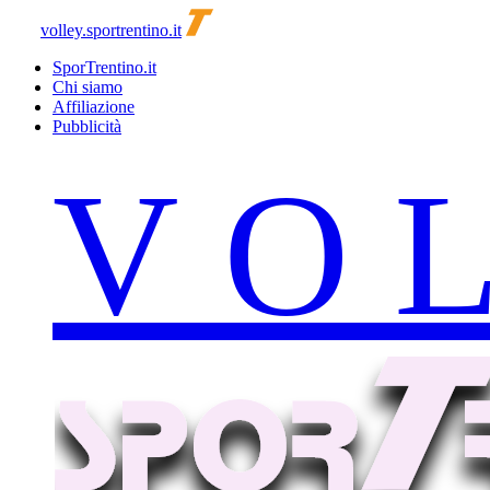
volley.sportrentino.it
SporTrentino.it
Chi siamo
Affiliazione
Pubblicità