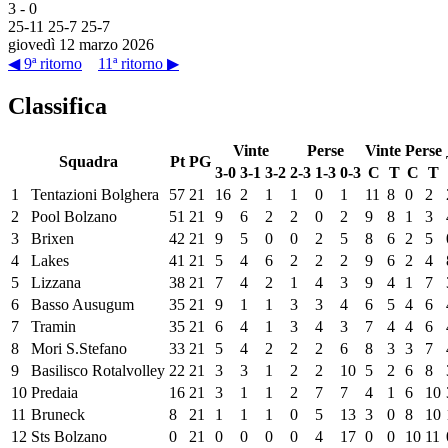
3
-
0
25
-
11
25
-
7
25
-
7
giovedì 12 marzo 2026
◀ 9ª ritorno
11ª ritorno ▶
Classifica
Vinte
Perse
Vinte
Perse
Squadra
Pt
PG
3-0
3-1
3-2
2-3
1-3
0-3
C
T
C
T
1
Tentazioni Bolghera
57
21
16
2
1
1
0
1
11
8
0
2
2
Pool Bolzano
51
21
9
6
2
2
0
2
9
8
1
3
3
Brixen
42
21
9
5
0
0
2
5
8
6
2
5
4
Lakes
41
21
5
4
6
2
2
2
9
6
2
4
5
Lizzana
38
21
7
4
2
1
4
3
9
4
1
7
6
Basso Ausugum
35
21
9
1
1
3
3
4
6
5
4
6
7
Tramin
35
21
6
4
1
3
4
3
7
4
4
6
8
Mori S.Stefano
33
21
5
4
2
2
2
6
8
3
3
7
9
Basilisco Rotalvolley
22
21
3
3
1
2
2
10
5
2
6
8
10
Predaia
16
21
3
1
1
2
7
7
4
1
6
10
11
Bruneck
8
21
1
1
1
0
5
13
3
0
8
10
12
Sts Bolzano
0
21
0
0
0
0
4
17
0
0
10
11