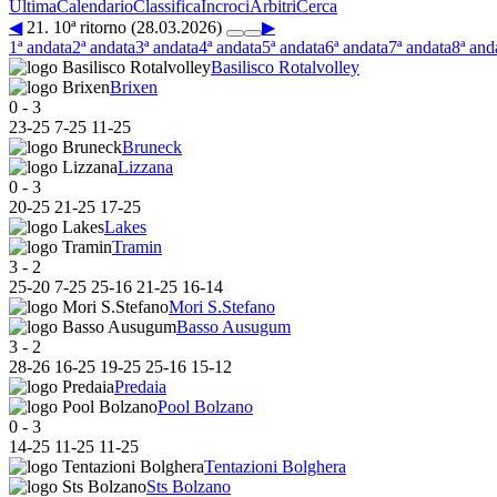
Ultima
Calendario
Classifica
Incroci
Arbitri
Cerca
◀
21. 10ª ritorno (28.03.2026)
▶
1ª andata
2ª andata
3ª andata
4ª andata
5ª andata
6ª andata
7ª andata
8ª and
Basilisco Rotalvolley
Brixen
0
-
3
23
-
25
7
-
25
11
-
25
Bruneck
Lizzana
0
-
3
20
-
25
21
-
25
17
-
25
Lakes
Tramin
3
-
2
25
-
20
7
-
25
25
-
16
21
-
25
16
-
14
Mori S.Stefano
Basso Ausugum
3
-
2
28
-
26
16
-
25
19
-
25
25
-
16
15
-
12
Predaia
Pool Bolzano
0
-
3
14
-
25
11
-
25
11
-
25
Tentazioni Bolghera
Sts Bolzano