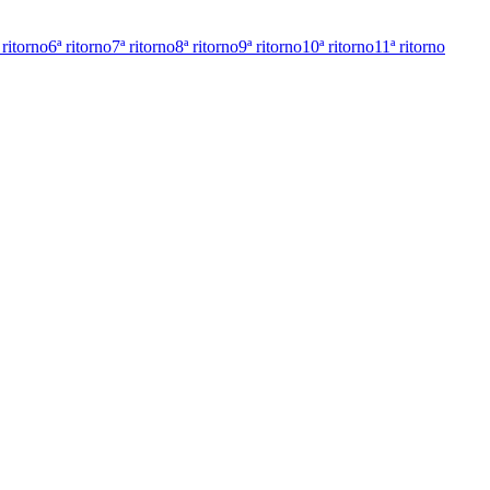
 ritorno
6ª ritorno
7ª ritorno
8ª ritorno
9ª ritorno
10ª ritorno
11ª ritorno