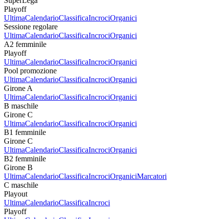
SuperLega
Playoff
Ultima
Calendario
Classifica
Incroci
Organici
Sessione regolare
Ultima
Calendario
Classifica
Incroci
Organici
A2 femminile
Playoff
Ultima
Calendario
Classifica
Incroci
Organici
Pool promozione
Ultima
Calendario
Classifica
Incroci
Organici
Girone A
Ultima
Calendario
Classifica
Incroci
Organici
B maschile
Girone C
Ultima
Calendario
Classifica
Incroci
Organici
B1 femminile
Girone C
Ultima
Calendario
Classifica
Incroci
Organici
B2 femminile
Girone B
Ultima
Calendario
Classifica
Incroci
Organici
Marcatori
C maschile
Playout
Ultima
Calendario
Classifica
Incroci
Playoff