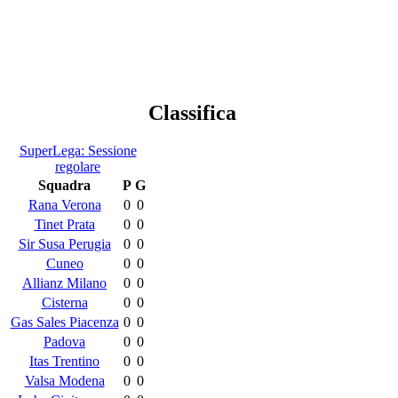
Classifica
SuperLega: Sessione
regolare
Squadra
P
G
Rana Verona
0
0
Tinet Prata
0
0
Sir Susa Perugia
0
0
Cuneo
0
0
Allianz Milano
0
0
Cisterna
0
0
Gas Sales Piacenza
0
0
Padova
0
0
Itas Trentino
0
0
Valsa Modena
0
0