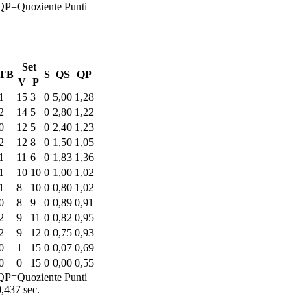
QP=Quoziente Punti
Set
TB
S
QS
QP
V
P
1
15
3
0
5,00
1,28
2
14
5
0
2,80
1,22
0
12
5
0
2,40
1,23
2
12
8
0
1,50
1,05
1
11
6
0
1,83
1,36
1
10
10
0
1,00
1,02
1
8
10
0
0,80
1,02
0
8
9
0
0,89
0,91
2
9
11
0
0,82
0,95
2
9
12
0
0,75
0,93
0
1
15
0
0,07
0,69
0
0
15
0
0,00
0,55
QP=Quoziente Punti
0,437 sec.