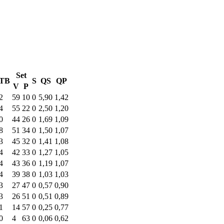
Set
TB
S
QS
QP
V
P
2
59
10
0
5,90
1,42
4
55
22
0
2,50
1,20
0
44
26
0
1,69
1,09
8
51
34
0
1,50
1,07
3
45
32
0
1,41
1,08
4
42
33
0
1,27
1,05
4
43
36
0
1,19
1,07
4
39
38
0
1,03
1,03
3
27
47
0
0,57
0,90
3
26
51
0
0,51
0,89
1
14
57
0
0,25
0,77
0
4
63
0
0,06
0,62