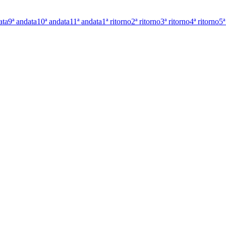
ata
9ª andata
10ª andata
11ª andata
1ª ritorno
2ª ritorno
3ª ritorno
4ª ritorno
5ª