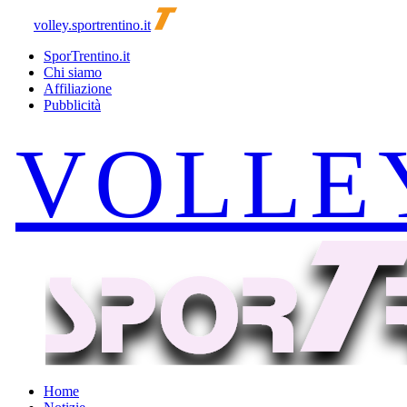
volley.sportrentino.it
SporTrentino.it
Chi siamo
Affiliazione
Pubblicità
Home