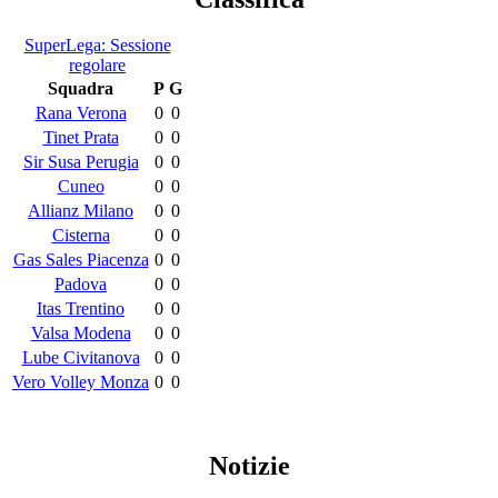
SuperLega: Sessione
regolare
Squadra
P
G
Rana Verona
0
0
Tinet Prata
0
0
Sir Susa Perugia
0
0
Cuneo
0
0
Allianz Milano
0
0
Cisterna
0
0
Gas Sales Piacenza
0
0
Padova
0
0
Itas Trentino
0
0
Valsa Modena
0
0
Lube Civitanova
0
0
Vero Volley Monza
0
0
Notizie