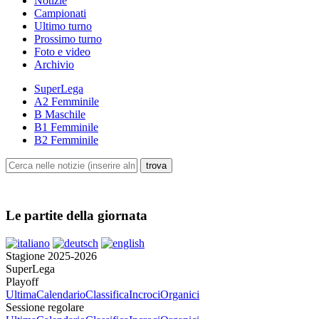
Notizie
Campionati
Ultimo turno
Prossimo turno
Foto e video
Archivio
SuperLega
A2 Femminile
B Maschile
B1 Femminile
B2 Femminile
Le partite della giornata
Stagione 2025-2026
SuperLega
Playoff
Ultima
Calendario
Classifica
Incroci
Organici
Sessione regolare