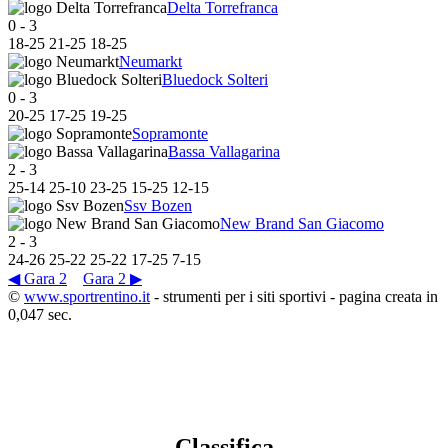
Delta Torrefranca
0
-
3
18
-
25
21
-
25
18
-
25
Neumarkt
Bluedock Solteri
0
-
3
20
-
25
17
-
25
19
-
25
Sopramonte
Bassa Vallagarina
2
-
3
25
-
14
25
-
10
23
-
25
15
-
25
12
-
15
Ssv Bozen
New Brand San Giacomo
2
-
3
24
-
26
25
-
22
25
-
22
17
-
25
7
-
15
◀ Gara 2
Gara 2 ▶
©
www.sportrentino.it
- strumenti per i siti sportivi - pagina creata in
0,047 sec.
Classifica