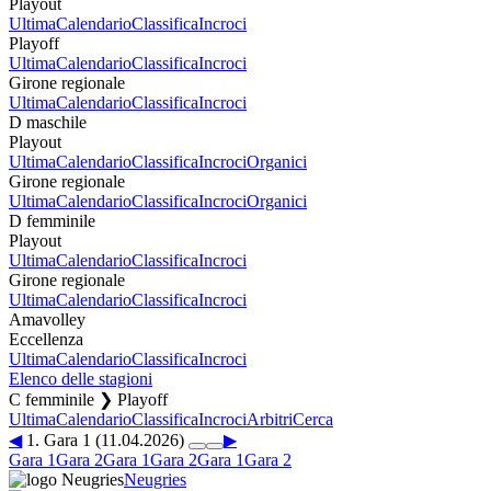
Playout
Ultima
Calendario
Classifica
Incroci
Playoff
Ultima
Calendario
Classifica
Incroci
Girone regionale
Ultima
Calendario
Classifica
Incroci
D maschile
Playout
Ultima
Calendario
Classifica
Incroci
Organici
Girone regionale
Ultima
Calendario
Classifica
Incroci
Organici
D femminile
Playout
Ultima
Calendario
Classifica
Incroci
Girone regionale
Ultima
Calendario
Classifica
Incroci
Amavolley
Eccellenza
Ultima
Calendario
Classifica
Incroci
Elenco delle stagioni
C femminile ❯ Playoff
Ultima
Calendario
Classifica
Incroci
Arbitri
Cerca
◀
1. Gara 1 (11.04.2026)
▶
Gara 1
Gara 2
Gara 1
Gara 2
Gara 1
Gara 2
Neugries