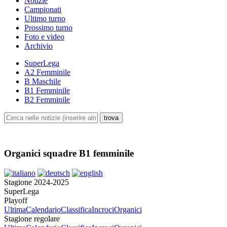
Notizie
Campionati
Ultimo turno
Prossimo turno
Foto e video
Archivio
SuperLega
A2 Femminile
B Maschile
B1 Femminile
B2 Femminile
Organici squadre B1 femminile
Stagione 2024-2025
SuperLega
Playoff
Ultima
Calendario
Classifica
Incroci
Organici
Stagione regolare