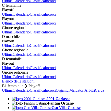
Ultima
Calendario
Classifica
Incroci
C femminile
Playoff
Ultima
Calendario
Classifica
Incroci
Playout
Ultima
Calendario
Classifica
Incroci
Girone regionale
Ultima
Calendario
Classifica
Incroci
D maschile
Playout
Ultima
Calendario
Classifica
Incroci
Girone regionale
Ultima
Calendario
Classifica
Incroci
D femminile
Playout
Ultima
Calendario
Classifica
Incroci
Girone regionale
Ultima
Calendario
Classifica
Incroci
Elenco delle stagioni
B1 femminile ❯ Playoff
Ultima
Calendario
Classifica
Incroci
Organici
Marcatori
Arbitri
Cerca
2001 Garlasco
Fantini Ostiano
Gso Villa Cortese