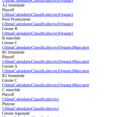
Ultima
Calendario
Classifica
Incroci
Organici
A2 femminile
Playoff
Ultima
Calendario
Classifica
Incroci
Organici
Pool Promozione
Ultima
Calendario
Classifica
Incroci
Organici
Girone B
Ultima
Calendario
Classifica
Incroci
Organici
B maschile
Girone C
Ultima
Calendario
Classifica
Incroci
Organici
Marcatori
B1 femminile
Playoff
Ultima
Calendario
Classifica
Incroci
Organici
Marcatori
Girone A
Ultima
Calendario
Classifica
Incroci
Organici
Marcatori
B2 femminile
Girone C
Ultima
Calendario
Classifica
Incroci
Organici
Marcatori
C maschile
Playoff
Ultima
Calendario
Classifica
Incroci
Playout
Ultima
Calendario
Classifica
Incroci
Girone regionale