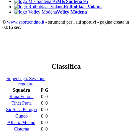
Mts Santena 95
Rothoblaas Volano
Volley Modena
©
www.sportrentino.it
- strumenti per i siti sportivi - pagina creata in
0,016 sec.
Classifica
SuperLega: Sessione
regolare
Squadra
P
G
Rana Verona
0
0
Tinet Prata
0
0
Sir Susa Perugia
0
0
Cuneo
0
0
Allianz Milano
0
0
Cisterna
0
0