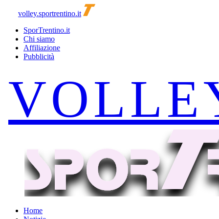
volley.sportrentino.it
SporTrentino.it
Chi siamo
Affiliazione
Pubblicità
Home