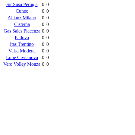
Sir Susa Perugia
0
0
Cuneo
0
0
Allianz Milano
0
0
Cisterna
0
0
Gas Sales Piacenza
0
0
Padova
0
0
Itas Trentino
0
0
Valsa Modena
0
0
Lube Civitanova
0
0
Vero Volley Monza
0
0