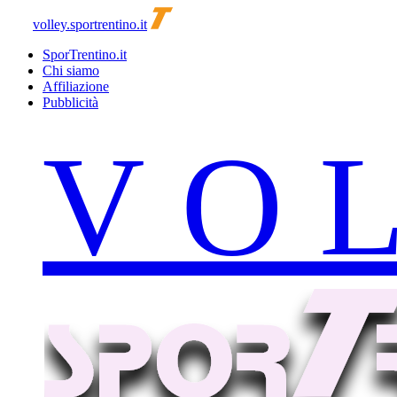
volley.sportrentino.it
SporTrentino.it
Chi siamo
Affiliazione
Pubblicità