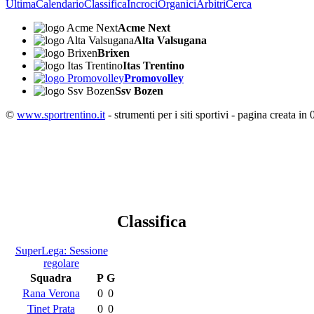
Ultima
Calendario
Classifica
Incroci
Organici
Arbitri
Cerca
Acme Next
Alta Valsugana
Brixen
Itas Trentino
Promovolley
Ssv Bozen
©
www.sportrentino.it
- strumenti per i siti sportivi - pagina creata in 
Classifica
SuperLega: Sessione
regolare
Squadra
P
G
Rana Verona
0
0
Tinet Prata
0
0