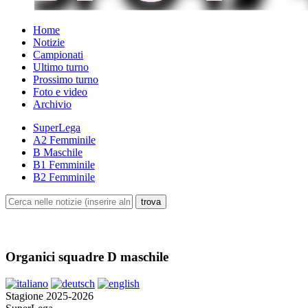
Home
Notizie
Campionati
Ultimo turno
Prossimo turno
Foto e video
Archivio
SuperLega
A2 Femminile
B Maschile
B1 Femminile
B2 Femminile
Organici squadre D maschile
Stagione 2025-2026