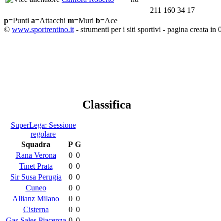
211
160
34
17
p
=Punti
a
=Attacchi
m
=Muri
b
=Ace
©
www.sportrentino.it
- strumenti per i siti sportivi - pagina creata in 
Classifica
SuperLega: Sessione
regolare
Squadra
P
G
Rana Verona
0
0
Tinet Prata
0
0
Sir Susa Perugia
0
0
Cuneo
0
0
Allianz Milano
0
0
Cisterna
0
0
Gas Sales Piacenza
0
0