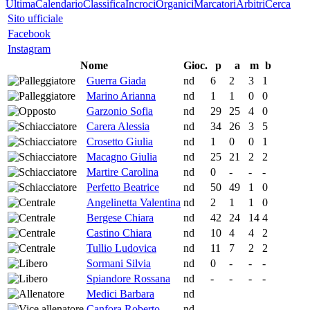
Ultima
Calendario
Classifica
Incroci
Organici
Marcatori
Arbitri
Cerca
Sito ufficiale
Facebook
Instagram
Nome
Gioc.
p
a
m
b
Guerra Giada
nd
6
2
3
1
Marino Arianna
nd
1
1
0
0
Garzonio Sofia
nd
29
25
4
0
Carera Alessia
nd
34
26
3
5
Crosetto Giulia
nd
1
0
0
1
Macagno Giulia
nd
25
21
2
2
Martire Carolina
nd
0
-
-
-
Perfetto Beatrice
nd
50
49
1
0
Angelinetta Valentina
nd
2
1
1
0
Bergese Chiara
nd
42
24
14
4
Castino Chiara
nd
10
4
4
2
Tullio Ludovica
nd
11
7
2
2
Sormani Silvia
nd
0
-
-
-
Spiandore Rossana
nd
-
-
-
-
Medici Barbara
nd
Canfora Roberto
nd