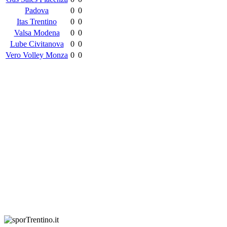
Padova
0
0
Itas Trentino
0
0
Valsa Modena
0
0
Lube Civitanova
0
0
Vero Volley Monza
0
0