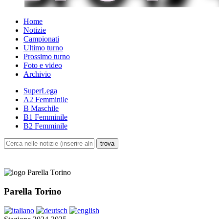
Home
Notizie
Campionati
Ultimo turno
Prossimo turno
Foto e video
Archivio
SuperLega
A2 Femminile
B Maschile
B1 Femminile
B2 Femminile
Parella Torino