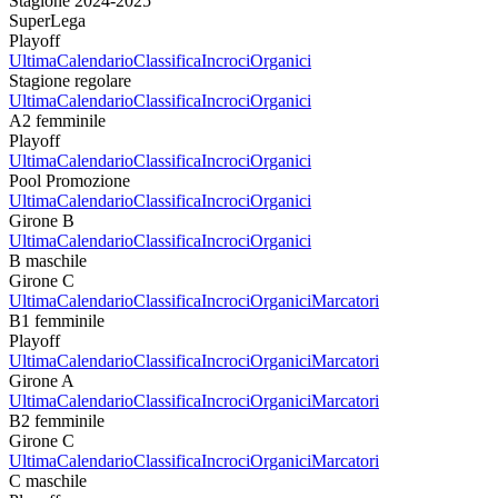
Stagione 2024-2025
SuperLega
Playoff
Ultima
Calendario
Classifica
Incroci
Organici
Stagione regolare
Ultima
Calendario
Classifica
Incroci
Organici
A2 femminile
Playoff
Ultima
Calendario
Classifica
Incroci
Organici
Pool Promozione
Ultima
Calendario
Classifica
Incroci
Organici
Girone B
Ultima
Calendario
Classifica
Incroci
Organici
B maschile
Girone C
Ultima
Calendario
Classifica
Incroci
Organici
Marcatori
B1 femminile
Playoff
Ultima
Calendario
Classifica
Incroci
Organici
Marcatori
Girone A
Ultima
Calendario
Classifica
Incroci
Organici
Marcatori
B2 femminile
Girone C
Ultima
Calendario
Classifica
Incroci
Organici
Marcatori
C maschile