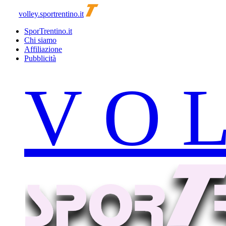
volley.sportrentino.it
SporTrentino.it
Chi siamo
Affiliazione
Pubblicità