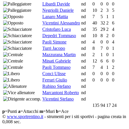
Libardi Davide
nd
0
0
0
0
Negriolli Daniele
nd
10
2
3
5
Lanaro Mattia
nd
7
5
1
1
Vicentini Alessandro
nd
40
32
2
6
Cristofaro Luca
nd
35
29
2
4
Depedri Tommaso
nd
10
8
2
0
Paoli Simone
nd
4
0
0
4
Turri Jacopo
nd
8
7
0
1
Mazzurana Martin
nd
2
1
0
1
Minati Gabriele
nd
12
6
6
0
Paoli Tommaso
nd
7
4
1
2
Conci Ulisse
nd
0
0
0
0
Ferrari Giulio
nd
0
0
0
0
Rubino Stefano
nd
Marcantoni Roberto
nd
Vicentini Stefano
nd
135
94
17
24
p
=Punti
a
=Attacchi
m
=Muri
b
=Ace
©
www.sportrentino.it
- strumenti per i siti sportivi - pagina creata in
0,008 sec.