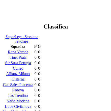
Classifica
SuperLega: Sessione
regolare
Squadra
P
G
Rana Verona
0
0
Tinet Prata
0
0
Sir Susa Perugia
0
0
Cuneo
0
0
Allianz Milano
0
0
Cisterna
0
0
Gas Sales Piacenza
0
0
Padova
0
0
Itas Trentino
0
0
Valsa Modena
0
0
Lube Civitanova
0
0