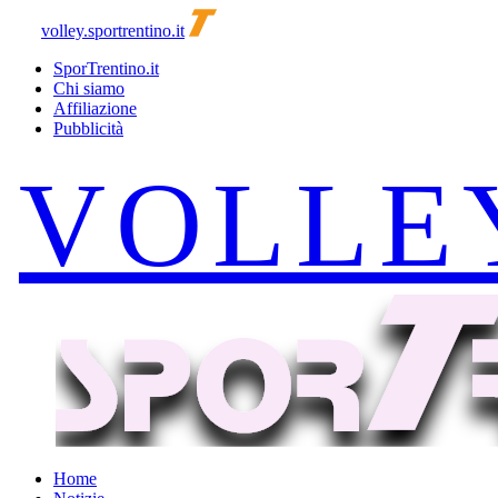
volley.sportrentino.it
SporTrentino.it
Chi siamo
Affiliazione
Pubblicità
Home