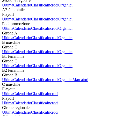
Sessione regolare
Ultima
Calendario
Classifica
Incroci
Organici
A2 femminile
Playoff
Ultima
Calendario
Classifica
Incroci
Organici
Pool promozione
Ultima
Calendario
Classifica
Incroci
Organici
Girone A
Ultima
Calendario
Classifica
Incroci
Organici
B maschile
Girone C
Ultima
Calendario
Classifica
Incroci
Organici
B1 femminile
Girone C
Ultima
Calendario
Classifica
Incroci
Organici
B2 femminile
Girone B
Ultima
Calendario
Classifica
Incroci
Organici
Marcatori
C maschile
Playout
Ultima
Calendario
Classifica
Incroci
Playoff
Ultima
Calendario
Classifica
Incroci
Girone regionale
Ultima
Calendario
Classifica
Incroci