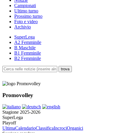
Notizie
Campionati
Ultimo turno
Prossimo turno
Foto e video
Archivio
SuperLega
A2 Femminile
B Maschile
B1 Femminile
B2 Femminile
Promovolley
Stagione 2025-2026
SuperLega
Playoff
Ultima
Calendario
Classifica
Incroci
Organici