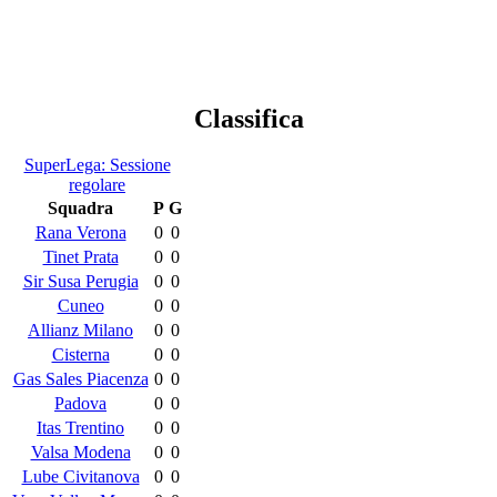
Classifica
SuperLega: Sessione
regolare
Squadra
P
G
Rana Verona
0
0
Tinet Prata
0
0
Sir Susa Perugia
0
0
Cuneo
0
0
Allianz Milano
0
0
Cisterna
0
0
Gas Sales Piacenza
0
0
Padova
0
0
Itas Trentino
0
0
Valsa Modena
0
0
Lube Civitanova
0
0