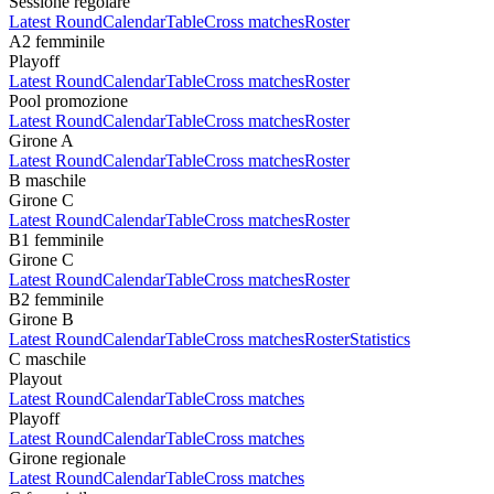
Sessione regolare
Latest Round
Calendar
Table
Cross matches
Roster
A2 femminile
Playoff
Latest Round
Calendar
Table
Cross matches
Roster
Pool promozione
Latest Round
Calendar
Table
Cross matches
Roster
Girone A
Latest Round
Calendar
Table
Cross matches
Roster
B maschile
Girone C
Latest Round
Calendar
Table
Cross matches
Roster
B1 femminile
Girone C
Latest Round
Calendar
Table
Cross matches
Roster
B2 femminile
Girone B
Latest Round
Calendar
Table
Cross matches
Roster
Statistics
C maschile
Playout
Latest Round
Calendar
Table
Cross matches
Playoff
Latest Round
Calendar
Table
Cross matches
Girone regionale
Latest Round
Calendar
Table
Cross matches