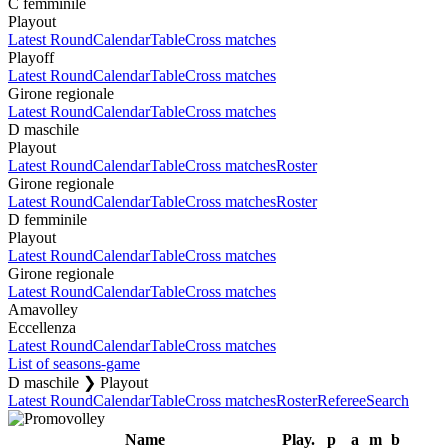
C femminile
Playout
Latest Round
Calendar
Table
Cross matches
Playoff
Latest Round
Calendar
Table
Cross matches
Girone regionale
Latest Round
Calendar
Table
Cross matches
D maschile
Playout
Latest Round
Calendar
Table
Cross matches
Roster
Girone regionale
Latest Round
Calendar
Table
Cross matches
Roster
D femminile
Playout
Latest Round
Calendar
Table
Cross matches
Girone regionale
Latest Round
Calendar
Table
Cross matches
Amavolley
Eccellenza
Latest Round
Calendar
Table
Cross matches
List of seasons-game
D maschile ❯ Playout
Latest Round
Calendar
Table
Cross matches
Roster
Referee
Search
Name
Play.
p
a
m
b