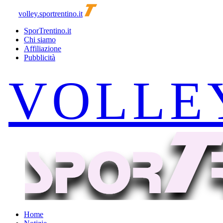
volley.sportrentino.it
SporTrentino.it
Chi siamo
Affiliazione
Pubblicità
Home