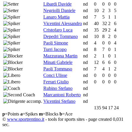
Libardi Davide
nd
0
0
0
0
Negriolli Daniele
nd
10
2
3
5
Lanaro Mattia
nd
7
5
1
1
Vicentini Alessandro
nd
40
32
2
6
Cristofaro Luca
nd
35
29
2
4
Depedri Tommaso
nd
10
8
2
0
Paoli Simone
nd
4
0
0
4
Turri Jacopo
nd
8
7
0
1
Mazzurana Martin
nd
2
1
0
1
Minati Gabriele
nd
12
6
6
0
Paoli Tommaso
nd
7
4
1
2
Conci Ulisse
nd
0
0
0
0
Ferrari Giulio
nd
0
0
0
0
Rubino Stefano
nd
Marcantoni Roberto
nd
Vicentini Stefano
nd
135
94
17
24
p
=Points
a
=Spikes
m
=Blocks
b
=Ace
©
www.sportrentino.it
- tools for sports sites - page created 0,031
sec.