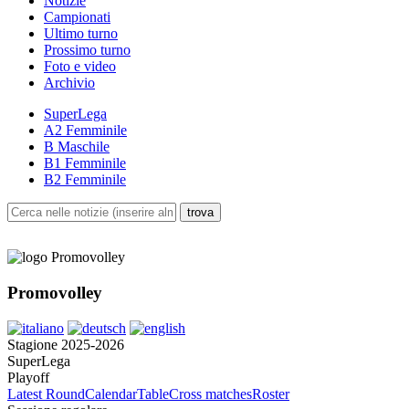
Notizie
Campionati
Ultimo turno
Prossimo turno
Foto e video
Archivio
SuperLega
A2 Femminile
B Maschile
B1 Femminile
B2 Femminile
Promovolley
Stagione 2025-2026
SuperLega
Playoff
Latest Round
Calendar
Table
Cross matches
Roster