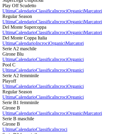
SuperLega UnipolSai
Play Off Scudetto
Ultima
Calendario
Classifica
Incroci
Organici
Marcatori
Regular Season
Ultima
Calendario
Classifica
Incroci
Organici
Marcatori
Del Monte Supercoppa
Ultima
Calendario
Classifica
Incroci
Organici
Marcatori
Del Monte Coppa Italia
Ultima
Calendario
Incroci
Organici
Marcatori
Serie A2 maschile
Girone Blu
Ultima
Calendario
Classifica
Incroci
Organici
Pool C
Ultima
Calendario
Classifica
Incroci
Organici
Serie A2 femminile
Playoff
Ultima
Calendario
Classifica
Incroci
Organici
Regular Season
Ultima
Calendario
Classifica
Incroci
Organici
Serie B1 femminile
Girone B
Ultima
Calendario
Classifica
Incroci
Organici
Marcatori
Serie B maschile
Girone B
Ultima
Calendario
Classifica
Incroci