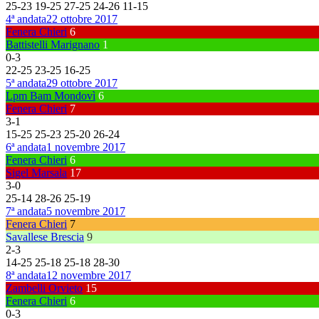
25
-
23
19
-
25
27
-
25
24
-
26
11
-
15
4ª andata
22 ottobre 2017
Fenera Chieri
6
Battistelli Marignano
1
0
-
3
22
-
25
23
-
25
16
-
25
5ª andata
29 ottobre 2017
Lpm Bam Mondovì
6
Fenera Chieri
7
3
-
1
15
-
25
25
-
23
25
-
20
26
-
24
6ª andata
1 novembre 2017
Fenera Chieri
6
Sigel Marsala
17
3
-
0
25
-
14
28
-
26
25
-
19
7ª andata
5 novembre 2017
Fenera Chieri
7
Savallese Brescia
9
2
-
3
14
-
25
25
-
18
25
-
18
28
-
30
8ª andata
12 novembre 2017
Zambelli Orvieto
15
Fenera Chieri
6
0
-
3