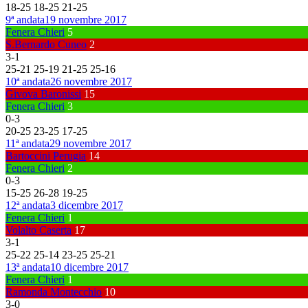
18
-
25
18
-
25
21
-
25
9ª andata
19 novembre 2017
Fenera Chieri
5
S.Bernardo Cuneo
2
3
-
1
25
-
21
25
-
19
21
-
25
25
-
16
10ª andata
26 novembre 2017
Givova Baronissi
15
Fenera Chieri
3
0
-
3
20
-
25
23
-
25
17
-
25
11ª andata
29 novembre 2017
Bartoccini Perugia
14
Fenera Chieri
2
0
-
3
15
-
25
26
-
28
19
-
25
12ª andata
3 dicembre 2017
Fenera Chieri
1
Volalto Caserta
17
3
-
1
25
-
22
25
-
14
23
-
25
25
-
21
13ª andata
10 dicembre 2017
Fenera Chieri
1
Ramonda Montecchio
10
3
-
0