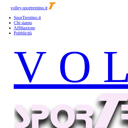
volley.sportrentino.it
SporTrentino.it
Chi siamo
Affiliazione
Pubblicità