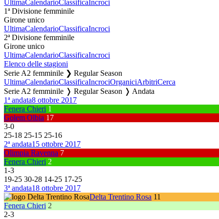
Ultima
Calendario
Classifica
Incroci
1ª Divisione femminile
Girone unico
Ultima
Calendario
Classifica
Incroci
2ª Divisione femminile
Girone unico
Ultima
Calendario
Classifica
Incroci
Elenco delle stagioni
Serie A2 femminile ❯ Regular Season
Ultima
Calendario
Classifica
Incroci
Organici
Arbitri
Cerca
Serie A2 femminile ❭ Regular Season ❭ Andata
1ª andata
8 ottobre 2017
Fenera Chieri
1
Golem Olbia
17
3
-
0
25
-
18
25
-
15
25
-
16
2ª andata
15 ottobre 2017
Olimpia Ravenna
7
Fenera Chieri
2
1
-
3
19
-
25
30
-
28
14
-
25
17
-
25
3ª andata
18 ottobre 2017
Delta Trentino Rosa
11
Fenera Chieri
2
2
-
3