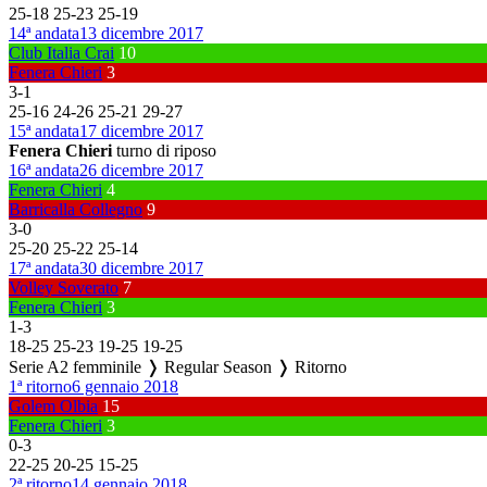
25
-
18
25
-
23
25
-
19
14ª andata
13 dicembre 2017
Club Italia Crai
10
Fenera Chieri
3
3
-
1
25
-
16
24
-
26
25
-
21
29
-
27
15ª andata
17 dicembre 2017
Fenera Chieri
turno di riposo
16ª andata
26 dicembre 2017
Fenera Chieri
4
Barricalla Collegno
9
3
-
0
25
-
20
25
-
22
25
-
14
17ª andata
30 dicembre 2017
Volley Soverato
7
Fenera Chieri
3
1
-
3
18
-
25
25
-
23
19
-
25
19
-
25
Serie A2 femminile ❭ Regular Season ❭ Ritorno
1ª ritorno
6 gennaio 2018
Golem Olbia
15
Fenera Chieri
3
0
-
3
22
-
25
20
-
25
15
-
25
2ª ritorno
14 gennaio 2018