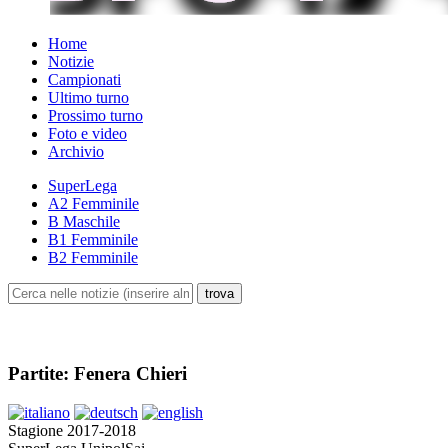
Home
Notizie
Campionati
Ultimo turno
Prossimo turno
Foto e video
Archivio
SuperLega
A2 Femminile
B Maschile
B1 Femminile
B2 Femminile
Partite: Fenera Chieri
Stagione 2017-2018