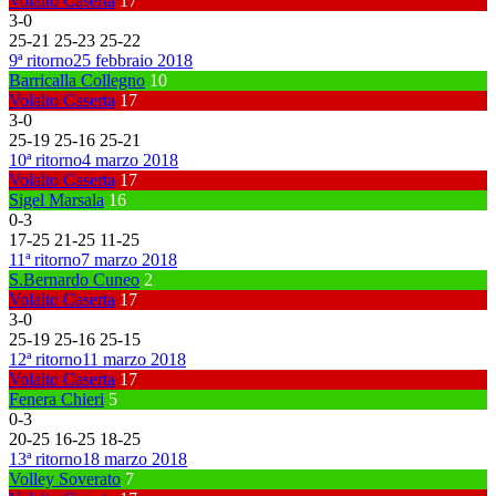
Volalto Caserta
17
3
-
0
25
-
21
25
-
23
25
-
22
9ª ritorno
25 febbraio 2018
Barricalla Collegno
10
Volalto Caserta
17
3
-
0
25
-
19
25
-
16
25
-
21
10ª ritorno
4 marzo 2018
Volalto Caserta
17
Sigel Marsala
16
0
-
3
17
-
25
21
-
25
11
-
25
11ª ritorno
7 marzo 2018
S.Bernardo Cuneo
2
Volalto Caserta
17
3
-
0
25
-
19
25
-
16
25
-
15
12ª ritorno
11 marzo 2018
Volalto Caserta
17
Fenera Chieri
5
0
-
3
20
-
25
16
-
25
18
-
25
13ª ritorno
18 marzo 2018
Volley Soverato
7