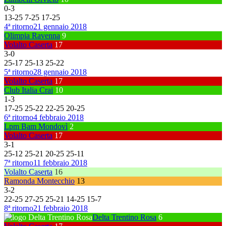
0
-
3
13
-
25
7
-
25
17
-
25
4ª ritorno
21 gennaio 2018
Olimpia Ravenna
9
Volalto Caserta
17
3
-
0
25
-
17
25
-
13
25
-
22
5ª ritorno
28 gennaio 2018
Volalto Caserta
17
Club Italia Crai
10
1
-
3
17
-
25
25
-
22
22
-
25
20
-
25
6ª ritorno
4 febbraio 2018
Lpm Bam Mondovì
2
Volalto Caserta
17
3
-
1
25
-
12
25
-
21
20
-
25
25
-
11
7ª ritorno
11 febbraio 2018
Volalto Caserta
16
Ramonda Montecchio
13
3
-
2
22
-
25
27
-
25
25
-
21
14
-
25
15
-
7
8ª ritorno
21 febbraio 2018
Delta Trentino Rosa
6