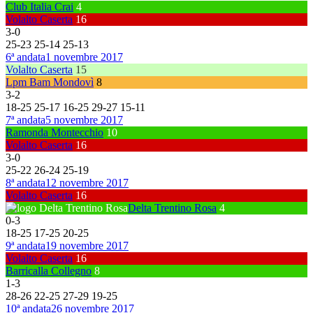
Club Italia Crai
4
Volalto Caserta
16
3
-
0
25
-
23
25
-
14
25
-
13
6ª andata
1 novembre 2017
Volalto Caserta
15
Lpm Bam Mondovì
8
3
-
2
18
-
25
25
-
17
16
-
25
29
-
27
15
-
11
7ª andata
5 novembre 2017
Ramonda Montecchio
10
Volalto Caserta
16
3
-
0
25
-
22
26
-
24
25
-
19
8ª andata
12 novembre 2017
Volalto Caserta
16
Delta Trentino Rosa
4
0
-
3
18
-
25
17
-
25
20
-
25
9ª andata
19 novembre 2017
Volalto Caserta
16
Barricalla Collegno
8
1
-
3
28
-
26
22
-
25
27
-
29
19
-
25
10ª andata
26 novembre 2017