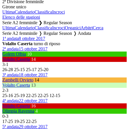
2ª Divisione femminile
Girone unico
Ultima
Calendario
Classifica
Incroci
Elenco delle stagioni
Serie A2 femminile ❯ Regular Season
Ultima
Calendario
Classifica
Incroci
Organici
Arbitri
Cerca
Serie A2 femminile ❭ Regular Season ❭ Andata
1ª andata
8 ottobre 2017
Volalto Caserta
turno di riposo
2ª andata
15 ottobre 2017
Golem Olbia
10
Volalto Caserta
14
3
-
1
26
-
28
25
-
15
25
-
17
25
-
20
3ª andata
18 ottobre 2017
Zambelli Orvieto
14
Volalto Caserta
13
2
-
3
25
-
16
25
-
19
22
-
25
22
-
25
12
-
15
4ª andata
22 ottobre 2017
Volalto Caserta
16
Olimpia Ravenna
4
0
-
3
17
-
25
19
-
25
22
-
25
5ª andata
29 ottobre 2017