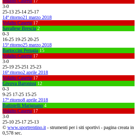
Volalto Caserta
17
3
-
0
25
-
13
25
-
14
25
-
17
14ª ritorno
21 marzo 2018
Volalto Caserta
17
Savallese Brescia
2
0
-
3
16
-
25
19
-
25
20
-
25
15ª ritorno
25 marzo 2018
Bartoccini Perugia
15
Volalto Caserta
17
3
-
0
25
-
19
25
-
251
25
-
23
16ª ritorno
2 aprile 2018
Volalto Caserta
17
Givova Baronissi
12
0
-
3
9
-
25
17
-
25
15
-
25
17ª ritorno
8 aprile 2018
Battistelli Marignano
4
Volalto Caserta
17
3
-
0
25
-
10
25
-
17
25
-
13
©
www.sportrentino.it
- strumenti per i siti sportivi - pagina creata in
0,578 sec.