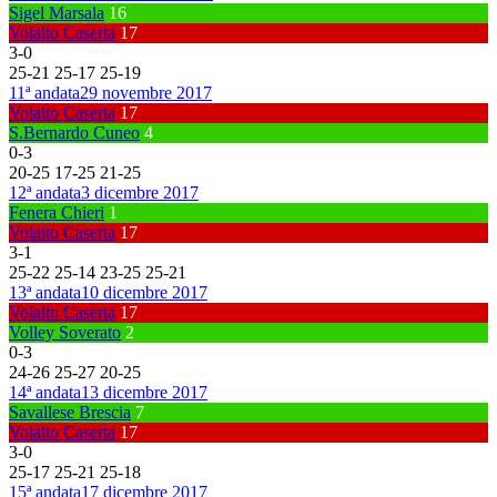
Sigel Marsala
16
Volalto Caserta
17
3
-
0
25
-
21
25
-
17
25
-
19
11ª andata
29 novembre 2017
Volalto Caserta
17
S.Bernardo Cuneo
4
0
-
3
20
-
25
17
-
25
21
-
25
12ª andata
3 dicembre 2017
Fenera Chieri
1
Volalto Caserta
17
3
-
1
25
-
22
25
-
14
23
-
25
25
-
21
13ª andata
10 dicembre 2017
Volalto Caserta
17
Volley Soverato
2
0
-
3
24
-
26
25
-
27
20
-
25
14ª andata
13 dicembre 2017
Savallese Brescia
7
Volalto Caserta
17
3
-
0
25
-
17
25
-
21
25
-
18
15ª andata
17 dicembre 2017