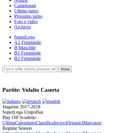
Notizie
Campionati
Ultimo turno
Prossimo turno
Foto e video
Archivio
SuperLega
A2 Femminile
B Maschile
B1 Femminile
B2 Femminile
Partite: Volalto Caserta
Stagione 2017-2018
SuperLega UnipolSai
Play Off Scudetto
Ultima
Calendario
Classifica
Incroci
Organici
Marcatori
Regular Season