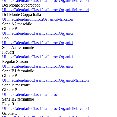
Ultima
Calendario
Classifica
Incroci
Organici
Marcatori
Del Monte Supercoppa
Ultima
Calendario
Classifica
Incroci
Organici
Marcatori
Del Monte Coppa Italia
Ultima
Calendario
Incroci
Organici
Marcatori
Serie A2 maschile
Girone Blu
Ultima
Calendario
Classifica
Incroci
Organici
Pool C
Ultima
Calendario
Classifica
Incroci
Organici
Serie A2 femminile
Playoff
Ultima
Calendario
Classifica
Incroci
Organici
Regular Season
Ultima
Calendario
Classifica
Incroci
Organici
Serie B1 femminile
Girone B
Ultima
Calendario
Classifica
Incroci
Organici
Marcatori
Serie B maschile
Girone B
Ultima
Calendario
Classifica
Incroci
Serie B2 femminile
Playoff
Ultima
Calendario
Classifica
Incroci
Organici
Marcatori
Girone C