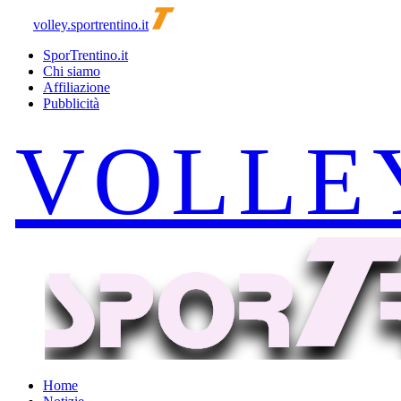
volley.sportrentino.it
SporTrentino.it
Chi siamo
Affiliazione
Pubblicità
Home