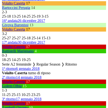
Volalto Caserta
17
Bartoccini Perugia
14
2
-
3
25
-
18
13
-
25
14
-
25
25
-
19
3
-
15
16ª andata
26 dicembre 2017
Givova Baronissi
13
Volalto Caserta
17
3
-
2
25
-
27
25
-
27
25
-
18
25
-
14
15
-
13
17ª andata
30 dicembre 2017
Volalto Caserta
17
Battistelli Marignano
4
0
-
3
18
-
25
14
-
25
19
-
25
Serie A2 femminile ❭ Regular Season ❭ Ritorno
1ª ritorno
6 gennaio 2018
Volalto Caserta
turno di riposo
2ª ritorno
14 gennaio 2018
Volalto Caserta
17
Golem Olbia
15
1
-
3
11
-
25
25
-
15
10
-
25
23
-
25
3ª ritorno
17 gennaio 2018
Volalto Caserta
17
Zambelli Orvieto
10