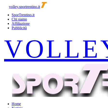
volley.sportrentino.it
SporTrentino.it
Chi siamo
Affiliazione
Pubblicità
Home