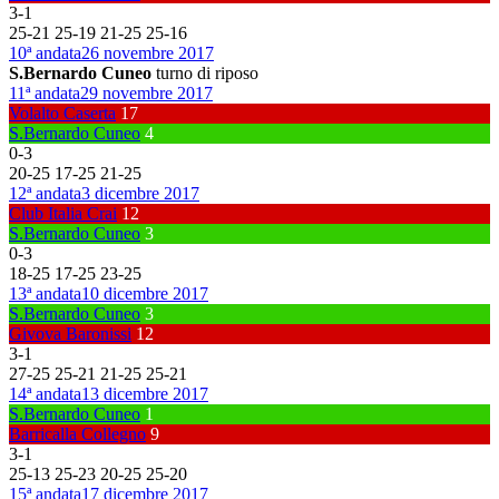
3
-
1
25
-
21
25
-
19
21
-
25
25
-
16
10ª andata
26 novembre 2017
S.Bernardo Cuneo
turno di riposo
11ª andata
29 novembre 2017
Volalto Caserta
17
S.Bernardo Cuneo
4
0
-
3
20
-
25
17
-
25
21
-
25
12ª andata
3 dicembre 2017
Club Italia Crai
12
S.Bernardo Cuneo
3
0
-
3
18
-
25
17
-
25
23
-
25
13ª andata
10 dicembre 2017
S.Bernardo Cuneo
3
Givova Baronissi
12
3
-
1
27
-
25
25
-
21
21
-
25
25
-
21
14ª andata
13 dicembre 2017
S.Bernardo Cuneo
1
Barricalla Collegno
9
3
-
1
25
-
13
25
-
23
20
-
25
25
-
20
15ª andata
17 dicembre 2017