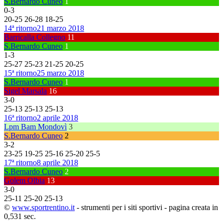
S.Bernardo Cuneo
1
0
-
3
20
-
25
26
-
28
18
-
25
14ª ritorno
21 marzo 2018
Barricalla Collegno
11
S.Bernardo Cuneo
1
1
-
3
25
-
27
25
-
23
21
-
25
20
-
25
15ª ritorno
25 marzo 2018
S.Bernardo Cuneo
1
Sigel Marsala
16
3
-
0
25
-
13
25
-
13
25
-
13
16ª ritorno
2 aprile 2018
Lpm Bam Mondovì
3
S.Bernardo Cuneo
2
3
-
2
23
-
25
19
-
25
25
-
16
25
-
20
25
-
5
17ª ritorno
8 aprile 2018
S.Bernardo Cuneo
2
Golem Olbia
13
3
-
0
25
-
11
25
-
20
25
-
13
©
www.sportrentino.it
- strumenti per i siti sportivi - pagina creata in
0,531 sec.