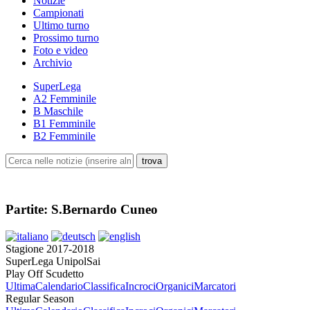
Notizie
Campionati
Ultimo turno
Prossimo turno
Foto e video
Archivio
SuperLega
A2 Femminile
B Maschile
B1 Femminile
B2 Femminile
Partite: S.Bernardo Cuneo
Stagione 2017-2018
SuperLega UnipolSai
Play Off Scudetto
Ultima
Calendario
Classifica
Incroci
Organici
Marcatori
Regular Season