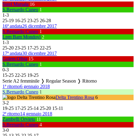
Sigel Marsala
16
S.Bernardo Cuneo
1
1
-
3
25
-
19
16
-
25
23
-
25
26
-
28
16ª andata
26 dicembre 2017
S.Bernardo Cuneo
1
Lpm Bam Mondovì
2
1
-
3
25
-
20
23
-
25
17
-
25
22
-
25
17ª andata
30 dicembre 2017
Golem Olbia
15
S.Bernardo Cuneo
1
0
-
3
15
-
25
22
-
25
19
-
25
Serie A2 femminile ❭ Regular Season ❭ Ritorno
1ª ritorno
6 gennaio 2018
S.Bernardo Cuneo
1
Delta Trentino Rosa
6
3
-
2
19
-
25
17
-
25
25
-
14
25
-
20
15
-
11
2ª ritorno
14 gennaio 2018
Zambelli Orvieto
11
S.Bernardo Cuneo
4
3
-
0
25
-
13
25
-
22
25
-
17