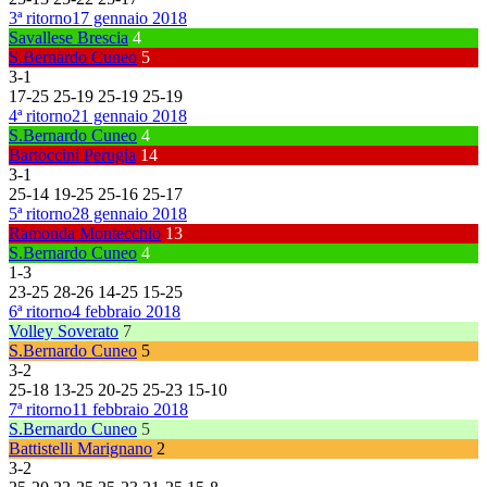
3ª ritorno
17 gennaio 2018
Savallese Brescia
4
S.Bernardo Cuneo
5
3
-
1
17
-
25
25
-
19
25
-
19
25
-
19
4ª ritorno
21 gennaio 2018
S.Bernardo Cuneo
4
Bartoccini Perugia
14
3
-
1
25
-
14
19
-
25
25
-
16
25
-
17
5ª ritorno
28 gennaio 2018
Ramonda Montecchio
13
S.Bernardo Cuneo
4
1
-
3
23
-
25
28
-
26
14
-
25
15
-
25
6ª ritorno
4 febbraio 2018
Volley Soverato
7
S.Bernardo Cuneo
5
3
-
2
25
-
18
13
-
25
20
-
25
25
-
23
15
-
10
7ª ritorno
11 febbraio 2018
S.Bernardo Cuneo
5
Battistelli Marignano
2
3
-
2