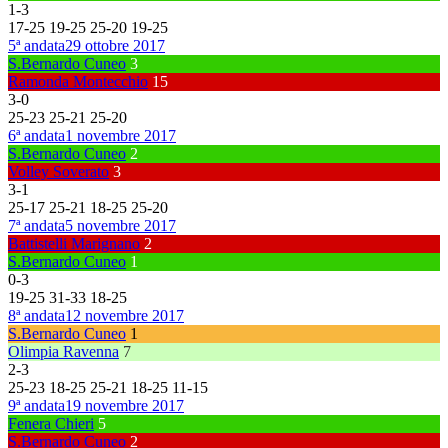
1
-
3
17
-
25
19
-
25
25
-
20
19
-
25
5ª andata
29 ottobre 2017
S.Bernardo Cuneo
3
Ramonda Montecchio
15
3
-
0
25
-
23
25
-
21
25
-
20
6ª andata
1 novembre 2017
S.Bernardo Cuneo
2
Volley Soverato
3
3
-
1
25
-
17
25
-
21
18
-
25
25
-
20
7ª andata
5 novembre 2017
Battistelli Marignano
2
S.Bernardo Cuneo
1
0
-
3
19
-
25
31
-
33
18
-
25
8ª andata
12 novembre 2017
S.Bernardo Cuneo
1
Olimpia Ravenna
7
2
-
3
25
-
23
18
-
25
25
-
21
18
-
25
11
-
15
9ª andata
19 novembre 2017
Fenera Chieri
5
S.Bernardo Cuneo
2