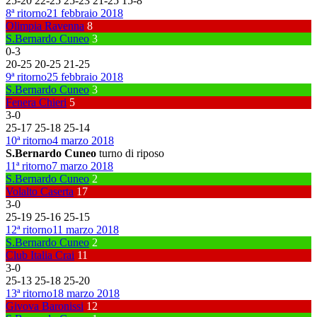
25
-
20
22
-
25
25
-
23
21
-
25
15
-
8
8ª ritorno
21 febbraio 2018
Olimpia Ravenna
8
S.Bernardo Cuneo
3
0
-
3
20
-
25
20
-
25
21
-
25
9ª ritorno
25 febbraio 2018
S.Bernardo Cuneo
3
Fenera Chieri
5
3
-
0
25
-
17
25
-
18
25
-
14
10ª ritorno
4 marzo 2018
S.Bernardo Cuneo
turno di riposo
11ª ritorno
7 marzo 2018
S.Bernardo Cuneo
2
Volalto Caserta
17
3
-
0
25
-
19
25
-
16
25
-
15
12ª ritorno
11 marzo 2018
S.Bernardo Cuneo
2
Club Italia Crai
11
3
-
0
25
-
13
25
-
18
25
-
20
13ª ritorno
18 marzo 2018
Givova Baronissi
12