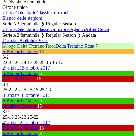
2ª Divisione femminile
Girone unico
Ultima
Calendario
Classifica
Incroci
Elenco delle stagioni
Serie A2 femminile ❯ Regular Season
Ultima
Calendario
Classifica
Incroci
Organici
Arbitri
Cerca
Serie A2 femminile ❭ Regular Season ❭ Andata
1ª andata
8 ottobre 2017
Delta Trentino Rosa
7
S.Bernardo Cuneo
10
3
-
2
22
-
25
26
-
24
17
-
25
25
-
16
15
-
12
2ª andata
15 ottobre 2017
S.Bernardo Cuneo
6
Zambelli Orvieto
16
3
-
1
25
-
22
23
-
25
25
-
15
25
-
23
3ª andata
18 ottobre 2017
S.Bernardo Cuneo
5
Savallese Brescia
15
3
-
0
25
-
15
25
-
23
25
-
22
4ª andata
22 ottobre 2017
Bartoccini Perugia
13
S.Bernardo Cuneo
3