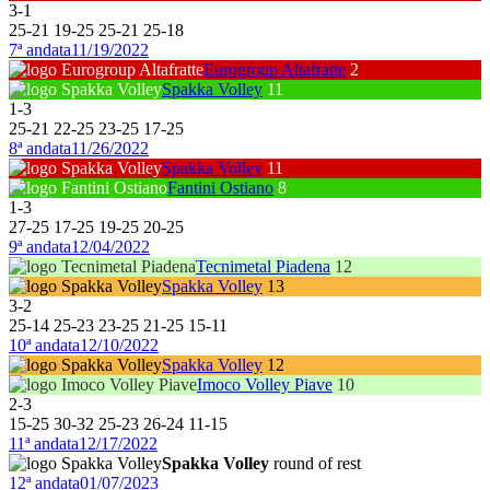
3
-
1
25
-
21
19
-
25
25
-
21
25
-
18
7ª andata
11/19/2022
Eurogroup Altafratte
2
Spakka Volley
11
1
-
3
25
-
21
22
-
25
23
-
25
17
-
25
8ª andata
11/26/2022
Spakka Volley
11
Fantini Ostiano
8
1
-
3
27
-
25
17
-
25
19
-
25
20
-
25
9ª andata
12/04/2022
Tecnimetal Piadena
12
Spakka Volley
13
3
-
2
25
-
14
25
-
23
23
-
25
21
-
25
15
-
11
10ª andata
12/10/2022
Spakka Volley
12
Imoco Volley Piave
10
2
-
3
15
-
25
30
-
32
25
-
23
26
-
24
11
-
15
11ª andata
12/17/2022
Spakka Volley
round of rest
12ª andata
01/07/2023