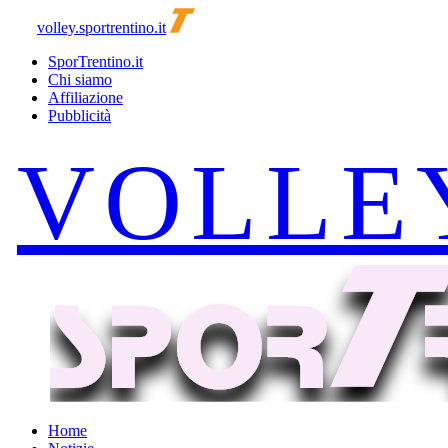
volley.sportrentino.it
SporTrentino.it
Chi siamo
Affiliazione
Pubblicità
Home