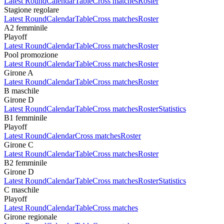
Latest Round
Calendar
Table
Cross matches
Roster
Stagione regolare
Latest Round
Calendar
Table
Cross matches
Roster
A2 femminile
Playoff
Latest Round
Calendar
Table
Cross matches
Roster
Pool promozione
Latest Round
Calendar
Table
Cross matches
Roster
Girone A
Latest Round
Calendar
Table
Cross matches
Roster
B maschile
Girone D
Latest Round
Calendar
Table
Cross matches
Roster
Statistics
B1 femminile
Playoff
Latest Round
Calendar
Cross matches
Roster
Girone C
Latest Round
Calendar
Table
Cross matches
Roster
B2 femminile
Girone D
Latest Round
Calendar
Table
Cross matches
Roster
Statistics
C maschile
Playoff
Latest Round
Calendar
Table
Cross matches
Girone regionale