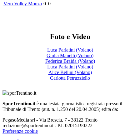
Vero Volley Monza
0
0
Foto e Video
Luca Parlatini (Volano)
Giulia Manetti (Volano)
Federica Braida (Volano)
Luca Parlatini (Volano)
Alice Bellini (Volano)
Carlotta Petruzziello
SporTrentino.it
è una testata giornalistica registrata presso il
Tribunale di Trento (aut. n. 1.250 del 20.04.2005) edita da:
PegasoMedia srl - Via Brescia, 7 - 38122 Trento
redazione@sportrentino.it - P.I. 02015190222
Preferenze cookie