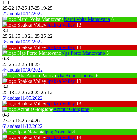
1
-
3
25
-
22
17
-
25
17
-
25
19
-
25
2ª andata
10/15/2022
Nardi Volta Mantovana
6
Spakka Volley
13
3
-
1
25
-
21
25
-
18
21
-
25
25
-
22
3ª andata
10/22/2022
Spakka Volley
13
Ngs Porto Mantovano
3
0
-
3
23
-
25
22
-
25
18
-
25
4ª andata
10/30/2022
Alia Aduna Padova
6
Spakka Volley
13
3
-
1
25
-
18
27
-
25
20
-
25
25
-
12
5ª andata
11/05/2022
Spakka Volley
13
Azimut Giorgione
6
0
-
3
23
-
25
16
-
25
24
-
26
6ª andata
11/12/2022
Ipag Noventa
4
Spakka Volley
13