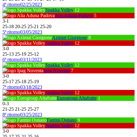
4ª ritorno
02/25/2023
Spakka Volley
12
Alia Aduna Padova
5
3
-
1
25
-
18
20
-
25
25
-
21
25
-
20
5ª ritorno
03/05/2023
Azimut Giorgione
8
Spakka Volley
12
3
-
0
25
-
13
25
-
19
25
-
12
6ª ritorno
03/11/2023
Spakka Volley
12
Ipag Noventa
7
3
-
0
25
-
17
25
-
18
25
-
19
7ª ritorno
03/18/2023
Spakka Volley
12
Eurogroup Altafratte
1
0
-
3
21
-
25
21
-
25
25
-
27
8ª ritorno
03/25/2023
Fantini Ostiano
9
Spakka Volley
12
3
-
0
25
-
17
25
-
21
25
-
16