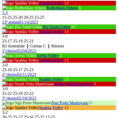
Spakka Volley
13
Rothoblaas Volano
6
1
-
3
15
-
25
25
-
20
20
-
25
15
-
25
13ª andata
01/14/2023
Blu Team Udine
10
Spakka Volley
13
3
-
0
25
-
17
25
-
19
25
-
21
B1 femminile ❭ Girone C ❭ Ritorno
1ª ritorno
02/04/2023
Arena Volley
2
Spakka Volley
13
3
-
0
25
-
16
25
-
17
25
-
23
2ª ritorno
02/11/2023
Spakka Volley
13
Nardi Volta Mantovana
5
3
-
0
25
-
22
25
-
19
25
-
22
3ª ritorno
02/18/2023
Ngs Porto Mantovano
5
Spakka Volley
12
3
-
2
20
-
25
25
-
27
25
-
16
27
-
25
17
-
15