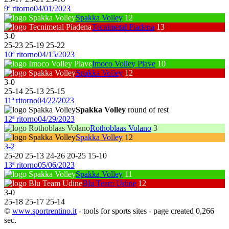
9ª ritorno
04/01/2023
Spakka Volley
12
Tecnimetal Piadena
13
3
-
0
25
-
23
25
-
19
25
-
22
10ª ritorno
04/15/2023
Imoco Volley Piave
10
Spakka Volley
12
3
-
0
25
-
14
25
-
13
25
-
15
11ª ritorno
04/22/2023
Spakka Volley
round of rest
12ª ritorno
04/29/2023
Rothoblaas Volano
3
Spakka Volley
12
3
-
2
25
-
20
25
-
13
24
-
26
20
-
25
15
-
10
13ª ritorno
05/06/2023
Spakka Volley
11
Blu Team Udine
12
3
-
0
25
-
18
25
-
17
25
-
14
©
www.sportrentino.it
- tools for sports sites - page created 0,266
sec.