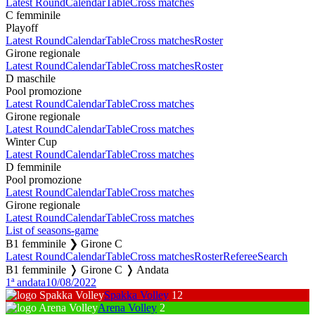
Latest Round
Calendar
Table
Cross matches
C femminile
Playoff
Latest Round
Calendar
Table
Cross matches
Roster
Girone regionale
Latest Round
Calendar
Table
Cross matches
Roster
D maschile
Pool promozione
Latest Round
Calendar
Table
Cross matches
Girone regionale
Latest Round
Calendar
Table
Cross matches
Winter Cup
Latest Round
Calendar
Table
Cross matches
D femminile
Pool promozione
Latest Round
Calendar
Table
Cross matches
Girone regionale
Latest Round
Calendar
Table
Cross matches
List of seasons-game
B1 femminile ❯ Girone C
Latest Round
Calendar
Table
Cross matches
Roster
Referee
Search
B1 femminile ❭ Girone C ❭ Andata
1ª andata
10/08/2022
Spakka Volley
12
Arena Volley
2