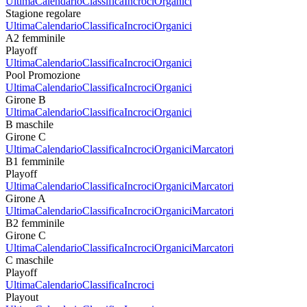
Ultima
Calendario
Classifica
Incroci
Organici
Stagione regolare
Ultima
Calendario
Classifica
Incroci
Organici
A2 femminile
Playoff
Ultima
Calendario
Classifica
Incroci
Organici
Pool Promozione
Ultima
Calendario
Classifica
Incroci
Organici
Girone B
Ultima
Calendario
Classifica
Incroci
Organici
B maschile
Girone C
Ultima
Calendario
Classifica
Incroci
Organici
Marcatori
B1 femminile
Playoff
Ultima
Calendario
Classifica
Incroci
Organici
Marcatori
Girone A
Ultima
Calendario
Classifica
Incroci
Organici
Marcatori
B2 femminile
Girone C
Ultima
Calendario
Classifica
Incroci
Organici
Marcatori
C maschile
Playoff
Ultima
Calendario
Classifica
Incroci
Playout