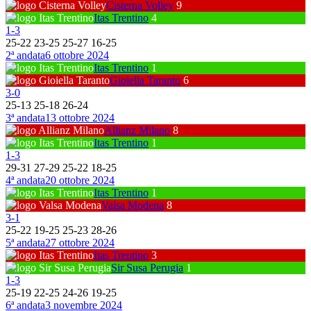
Cisterna Volley
9
Itas Trentino
4
1
-
3
25
-
22
23
-
25
25
-
27
16
-
25
2ª andata
6 ottobre 2024
Itas Trentino
1
Gioiella Taranto
6
3
-
0
25
-
13
25
-
18
26
-
24
3ª andata
13 ottobre 2024
Allianz Milano
8
Itas Trentino
1
1
-
3
29
-
31
27
-
29
25
-
22
18
-
25
4ª andata
20 ottobre 2024
Itas Trentino
1
Valsa Modena
8
3
-
1
25
-
22
19
-
25
25
-
23
28
-
26
5ª andata
27 ottobre 2024
Itas Trentino
3
Sir Susa Perugia
1
1
-
3
25
-
19
22
-
25
24
-
26
19
-
25
6ª andata
3 novembre 2024