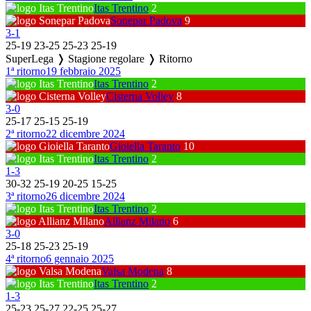
Itas Trentino
2
Sonepar Padova
9
3
-
1
25
-
19
23
-
25
25
-
23
25
-
19
SuperLega ❭ Stagione regolare ❭ Ritorno
1ª ritorno
19 febbraio 2025
Itas Trentino
2
Cisterna Volley
8
3
-
0
25
-
17
25
-
15
25
-
19
2ª ritorno
22 dicembre 2024
Gioiella Taranto
10
Itas Trentino
2
1
-
3
30
-
32
25
-
19
20
-
25
15
-
25
3ª ritorno
26 dicembre 2024
Itas Trentino
2
Allianz Milano
6
3
-
0
25
-
18
25
-
23
25
-
19
4ª ritorno
6 gennaio 2025
Valsa Modena
8
Itas Trentino
2
1
-
3
25
-
23
25
-
27
22
-
25
25
-
27