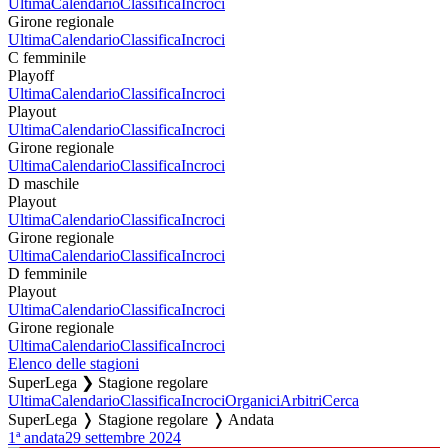
Ultima
Calendario
Classifica
Incroci
Girone regionale
Ultima
Calendario
Classifica
Incroci
C femminile
Playoff
Ultima
Calendario
Classifica
Incroci
Playout
Ultima
Calendario
Classifica
Incroci
Girone regionale
Ultima
Calendario
Classifica
Incroci
D maschile
Playout
Ultima
Calendario
Classifica
Incroci
Girone regionale
Ultima
Calendario
Classifica
Incroci
D femminile
Playout
Ultima
Calendario
Classifica
Incroci
Girone regionale
Ultima
Calendario
Classifica
Incroci
Elenco delle stagioni
SuperLega ❯ Stagione regolare
Ultima
Calendario
Classifica
Incroci
Organici
Arbitri
Cerca
SuperLega ❭ Stagione regolare ❭ Andata
1ª andata
29 settembre 2024