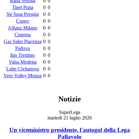
Rana Verona
0
0
Tinet Prata
0
0
Sir Susa Perugia
0
0
Cuneo
0
0
Allianz Milano
0
0
Cisterna
0
0
Gas Sales Piacenza
0
0
Padova
0
0
Itas Trentino
0
0
Valsa Modena
0
0
Lube Civitanova
0
0
Vero Volley Monza
0
0
Notizie
SuperLega
martedì 21 luglio 2026
Un viceministro presidente, l'autogol della Lega
Pallavolo