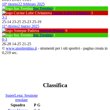
10ª ritorno
22 febbraio 2025
Itas Trentino
2
Cucine Lube Civitanova
3
3
-
1
25
-
14
23
-
25
25
-
23
25
-
19
11ª ritorno
2 marzo 2025
Sonepar Padova
9
Itas Trentino
1
0
-
3
26
-
28
14
-
25
21
-
25
©
www.sportrentino.it
- strumenti per i siti sportivi - pagina creata in
0,219 sec.
Classifica
SuperLega: Sessione
regolare
Squadra
P
G