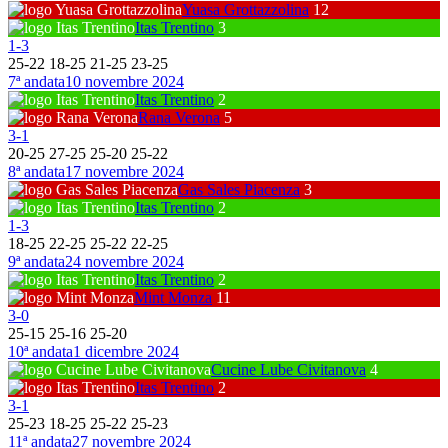
Yuasa Grottazzolina
12
Itas Trentino
3
1
-
3
25
-
22
18
-
25
21
-
25
23
-
25
7ª andata
10 novembre 2024
Itas Trentino
2
Rana Verona
5
3
-
1
20
-
25
27
-
25
25
-
20
25
-
22
8ª andata
17 novembre 2024
Gas Sales Piacenza
3
Itas Trentino
2
1
-
3
18
-
25
22
-
25
25
-
22
22
-
25
9ª andata
24 novembre 2024
Itas Trentino
2
Mint Monza
11
3
-
0
25
-
15
25
-
16
25
-
20
10ª andata
1 dicembre 2024
Cucine Lube Civitanova
4
Itas Trentino
2
3
-
1
25
-
23
18
-
25
25
-
22
25
-
23
11ª andata
27 novembre 2024