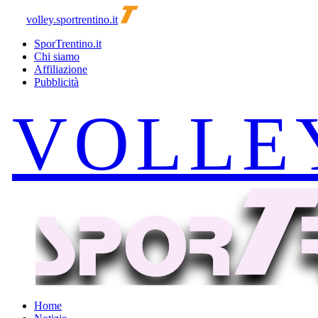
volley.sportrentino.it
SporTrentino.it
Chi siamo
Affiliazione
Pubblicità
Home