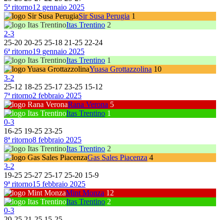
5ª ritorno
12 gennaio 2025
Sir Susa Perugia
1
Itas Trentino
2
2
-
3
25
-
20
20
-
25
25
-
18
21
-
25
22
-
24
6ª ritorno
19 gennaio 2025
Itas Trentino
1
Yuasa Grottazzolina
10
3
-
2
25
-
12
18
-
25
25
-
17
23
-
25
15
-
12
7ª ritorno
2 febbraio 2025
Rana Verona
5
Itas Trentino
1
0
-
3
16
-
25
19
-
25
23
-
25
8ª ritorno
8 febbraio 2025
Itas Trentino
2
Gas Sales Piacenza
4
3
-
2
19
-
25
25
-
27
25
-
17
25
-
20
15
-
9
9ª ritorno
15 febbraio 2025
Mint Monza
12
Itas Trentino
2
0
-
3
20
-
25
21
-
25
15
-
25