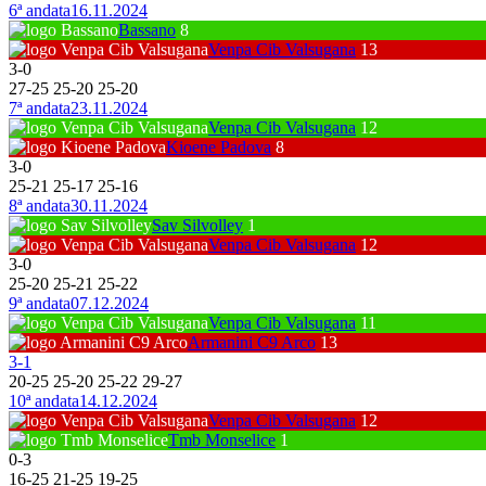
6ª andata
16.11.2024
Bassano
8
Venpa Cib Valsugana
13
3
-
0
27
-
25
25
-
20
25
-
20
7ª andata
23.11.2024
Venpa Cib Valsugana
12
Kioene Padova
8
3
-
0
25
-
21
25
-
17
25
-
16
8ª andata
30.11.2024
Sav Silvolley
1
Venpa Cib Valsugana
12
3
-
0
25
-
20
25
-
21
25
-
22
9ª andata
07.12.2024
Venpa Cib Valsugana
11
Armanini C9 Arco
13
3
-
1
20
-
25
25
-
20
25
-
22
29
-
27
10ª andata
14.12.2024
Venpa Cib Valsugana
12
Tmb Monselice
1
0
-
3
16
-
25
21
-
25
19
-
25