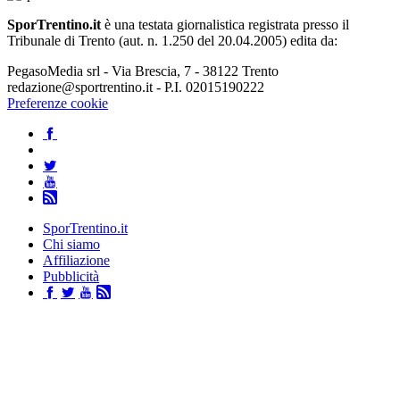
SporTrentino.it
è una testata giornalistica registrata presso il
Tribunale di Trento (aut. n. 1.250 del 20.04.2005) edita da:
PegasoMedia srl - Via Brescia, 7 - 38122 Trento
redazione@sportrentino.it - P.I. 02015190222
Preferenze cookie
SporTrentino.it
Chi siamo
Affiliazione
Pubblicità