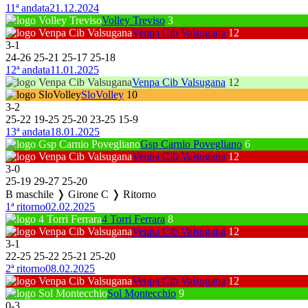
11ª andata
21.12.2024
Volley Treviso
3
Venpa Cib Valsugana
12
3
-
1
24
-
26
25
-
21
25
-
17
25
-
18
12ª andata
11.01.2025
Venpa Cib Valsugana
12
SloVolley
10
3
-
2
25
-
22
19
-
25
25
-
20
23
-
25
15
-
9
13ª andata
18.01.2025
Gsp Carnio Povegliano
6
Venpa Cib Valsugana
12
3
-
0
25
-
19
29
-
27
25
-
20
B maschile ❭ Girone C ❭ Ritorno
1ª ritorno
02.02.2025
4 Torri Ferrara
8
Venpa Cib Valsugana
12
3
-
1
22
-
25
25
-
22
25
-
21
25
-
20
2ª ritorno
08.02.2025
Venpa Cib Valsugana
12
Sol Montecchio
9
0
-
3