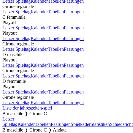
Letzer Spieltag
Kalender
Tabellen
Paarungen
Girone regionale
Letzer Spieltag
Kalender
Tabellen
Paarungen
C femminile
Playoff
Letzer Spieltag
Kalender
Tabellen
Paarungen
Playout
Letzer Spieltag
Kalender
Tabellen
Paarungen
Girone regionale
Letzer Spieltag
Kalender
Tabellen
Paarungen
D maschile
Playout
Letzer Spieltag
Kalender
Tabellen
Paarungen
Girone regionale
Letzer Spieltag
Kalender
Tabellen
Paarungen
D femminile
Playout
Letzer Spieltag
Kalender
Tabellen
Paarungen
Girone regionale
Letzer Spieltag
Kalender
Tabellen
Paarungen
Liste der jahreszeiten-spiel
B maschile ❯ Girone C
Letzer
Spieltag
Kalender
Tabellen
Paarungen
Spielkader
Statistiken
Schiedsricht
B maschile ❭ Girone C ❭ Andata