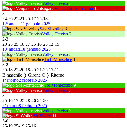
Volley Treviso
3
Venpa Cib Valsugana
12
3
-
1
24
-
26
25
-
21
25
-
17
25
-
18
12ª andata
11 gennaio 2025
Sav Silvolley
3
Volley Treviso
2
2
-
3
20
-
25
25
-
18
27
-
25
16
-
25
12
-
15
13ª andata
18 gennaio 2025
Volley Treviso
3
Tmb Monselice
1
3
-
2
25
-
18
25
-
20
18
-
25
21
-
25
15
-
11
B maschile ❭ Girone C ❭ Ritorno
1ª ritorno
2 febbraio 2025
Sol Montecchio
9
Volley Treviso
3
3
-
1
25
-
16
17
-
25
28
-
26
25
-
20
2ª ritorno
8 febbraio 2025
Volley Treviso
3
SloVolley
11
3
-
0
25
-
19
25
-
19
25
-
16