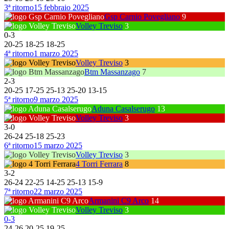
3ª ritorno
15 febbraio 2025
Gsp Carnio Povegliano
9
Volley Treviso
3
0
-
3
20
-
25
18
-
25
18
-
25
4ª ritorno
1 marzo 2025
Volley Treviso
3
Btm Massanzago
7
2
-
3
20
-
25
17
-
25
25
-
13
25
-
20
13
-
15
5ª ritorno
9 marzo 2025
Aduna Casalserugo
13
Volley Treviso
3
3
-
0
26
-
24
25
-
18
25
-
23
6ª ritorno
15 marzo 2025
Volley Treviso
3
4 Torri Ferrara
8
3
-
2
26
-
24
22
-
25
14
-
25
25
-
13
15
-
9
7ª ritorno
22 marzo 2025
Armanini C9 Arco
14
Volley Treviso
3
0
-
3
24
-
26
20
-
25
19
-
25