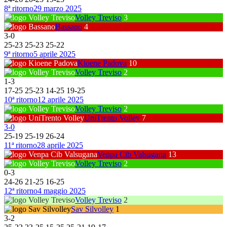
8ª ritorno
29 marzo 2025
Volley Treviso
3
Bassano
4
3
-
0
25
-
23
25
-
23
25
-
22
9ª ritorno
5 aprile 2025
Kioene Padova
10
Volley Treviso
2
1
-
3
17
-
25
25
-
23
14
-
25
19
-
25
10ª ritorno
12 aprile 2025
Volley Treviso
2
UniTrento Volley
7
3
-
0
25
-
19
25
-
19
26
-
24
11ª ritorno
28 aprile 2025
Venpa Cib Valsugana
13
Volley Treviso
2
0
-
3
24
-
26
21
-
25
16
-
25
12ª ritorno
4 maggio 2025
Volley Treviso
2
Sav Silvolley
1
3
-
2