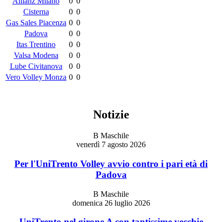
Allianz Milano
0
0
Cisterna
0
0
Gas Sales Piacenza
0
0
Padova
0
0
Itas Trentino
0
0
Valsa Modena
0
0
Lube Civitanova
0
0
Vero Volley Monza
0
0
Notizie
B Maschile
venerdì 7 agosto 2026
Per l'UniTrento Volley avvio contro i pari età di
Padova
B Maschile
domenica 26 luglio 2026
UniTrento nel girone A con tantissime vecchie