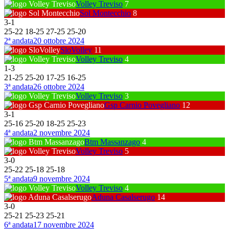
Volley Treviso
7
Sol Montecchio
8
3
-
1
25
-
22
18
-
25
27
-
25
25
-
20
2ª andata
20 ottobre 2024
SloVolley
11
Volley Treviso
4
1
-
3
21
-
25
25
-
20
17
-
25
16
-
25
3ª andata
26 ottobre 2024
Volley Treviso
3
Gsp Carnio Povegliano
12
3
-
1
25
-
16
25
-
20
18
-
25
25
-
23
4ª andata
2 novembre 2024
Btm Massanzago
4
Volley Treviso
5
3
-
0
25
-
22
25
-
18
25
-
18
5ª andata
9 novembre 2024
Volley Treviso
4
Aduna Casalserugo
14
3
-
0
25
-
21
25
-
23
25
-
21
6ª andata
17 novembre 2024