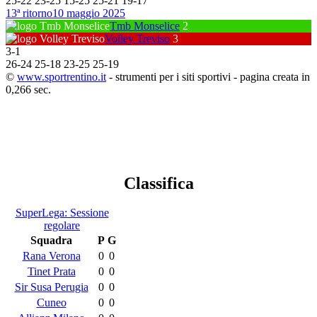
25
-
22
23
-
25
15
-
25
25
-
21
19
-
17
13ª ritorno
10 maggio 2025
Tmb Monselice
2
Volley Treviso
3
3
-
1
26
-
24
25
-
18
23
-
25
25
-
19
©
www.sportrentino.it
- strumenti per i siti sportivi - pagina creata in
0,266 sec.
Classifica
SuperLega: Sessione
regolare
Squadra
P
G
Rana Verona
0
0
Tinet Prata
0
0
Sir Susa Perugia
0
0
Cuneo
0
0