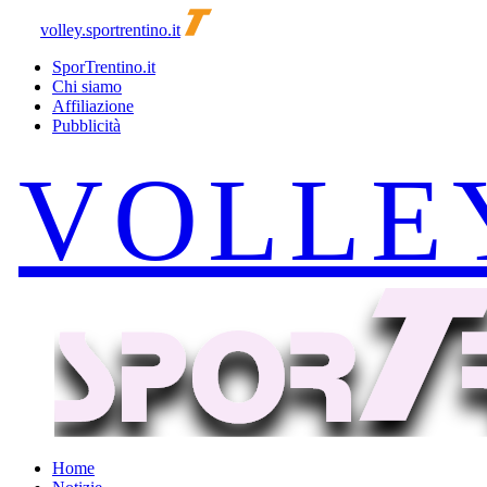
volley.sportrentino.it
SporTrentino.it
Chi siamo
Affiliazione
Pubblicità
Home