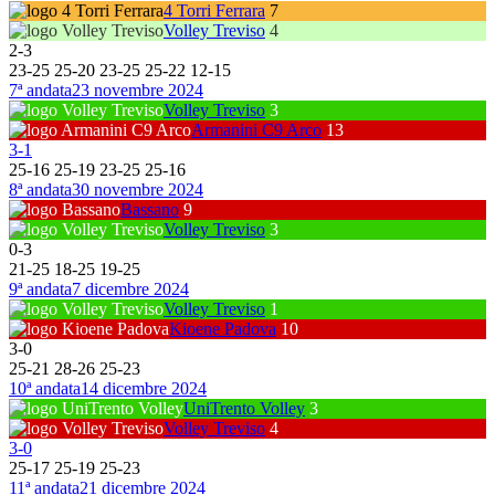
4 Torri Ferrara
7
Volley Treviso
4
2
-
3
23
-
25
25
-
20
23
-
25
25
-
22
12
-
15
7ª andata
23 novembre 2024
Volley Treviso
3
Armanini C9 Arco
13
3
-
1
25
-
16
25
-
19
23
-
25
25
-
16
8ª andata
30 novembre 2024
Bassano
9
Volley Treviso
3
0
-
3
21
-
25
18
-
25
19
-
25
9ª andata
7 dicembre 2024
Volley Treviso
1
Kioene Padova
10
3
-
0
25
-
21
28
-
26
25
-
23
10ª andata
14 dicembre 2024
UniTrento Volley
3
Volley Treviso
4
3
-
0
25
-
17
25
-
19
25
-
23
11ª andata
21 dicembre 2024