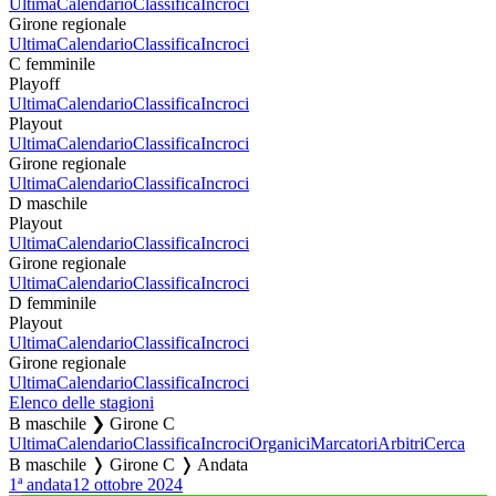
Ultima
Calendario
Classifica
Incroci
Girone regionale
Ultima
Calendario
Classifica
Incroci
C femminile
Playoff
Ultima
Calendario
Classifica
Incroci
Playout
Ultima
Calendario
Classifica
Incroci
Girone regionale
Ultima
Calendario
Classifica
Incroci
D maschile
Playout
Ultima
Calendario
Classifica
Incroci
Girone regionale
Ultima
Calendario
Classifica
Incroci
D femminile
Playout
Ultima
Calendario
Classifica
Incroci
Girone regionale
Ultima
Calendario
Classifica
Incroci
Elenco delle stagioni
B maschile ❯ Girone C
Ultima
Calendario
Classifica
Incroci
Organici
Marcatori
Arbitri
Cerca
B maschile ❭ Girone C ❭ Andata
1ª andata
12 ottobre 2024