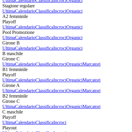
Ultima
Calendario
Classifica
Incroci
Organici
Stagione regolare
Ultima
Calendario
Classifica
Incroci
Organici
A2 femminile
Playoff
Ultima
Calendario
Classifica
Incroci
Organici
Pool Promozione
Ultima
Calendario
Classifica
Incroci
Organici
Girone B
Ultima
Calendario
Classifica
Incroci
Organici
B maschile
Girone C
Ultima
Calendario
Classifica
Incroci
Organici
Marcatori
B1 femminile
Playoff
Ultima
Calendario
Classifica
Incroci
Organici
Marcatori
Girone A
Ultima
Calendario
Classifica
Incroci
Organici
Marcatori
B2 femminile
Girone C
Ultima
Calendario
Classifica
Incroci
Organici
Marcatori
C maschile
Playoff
Ultima
Calendario
Classifica
Incroci
Playout