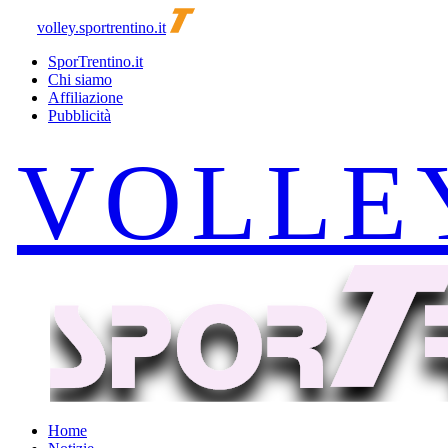
volley.sportrentino.it
SporTrentino.it
Chi siamo
Affiliazione
Pubblicità
Home