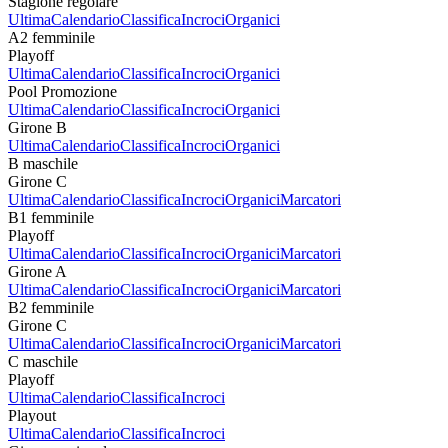
Stagione regolare
Ultima
Calendario
Classifica
Incroci
Organici
A2 femminile
Playoff
Ultima
Calendario
Classifica
Incroci
Organici
Pool Promozione
Ultima
Calendario
Classifica
Incroci
Organici
Girone B
Ultima
Calendario
Classifica
Incroci
Organici
B maschile
Girone C
Ultima
Calendario
Classifica
Incroci
Organici
Marcatori
B1 femminile
Playoff
Ultima
Calendario
Classifica
Incroci
Organici
Marcatori
Girone A
Ultima
Calendario
Classifica
Incroci
Organici
Marcatori
B2 femminile
Girone C
Ultima
Calendario
Classifica
Incroci
Organici
Marcatori
C maschile
Playoff
Ultima
Calendario
Classifica
Incroci
Playout
Ultima
Calendario
Classifica
Incroci