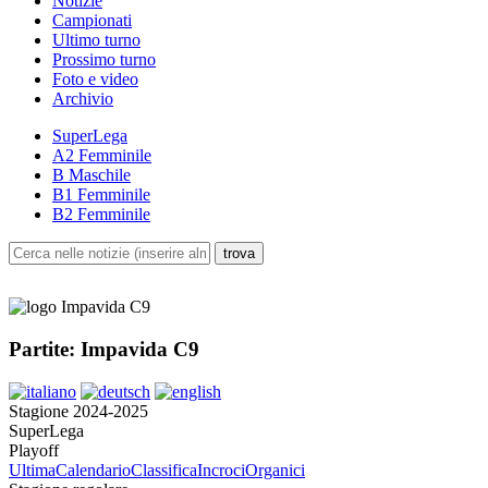
Notizie
Campionati
Ultimo turno
Prossimo turno
Foto e video
Archivio
SuperLega
A2 Femminile
B Maschile
B1 Femminile
B2 Femminile
Partite: Impavida C9
Stagione 2024-2025
SuperLega
Playoff
Ultima
Calendario
Classifica
Incroci
Organici