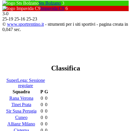
Sts Bolzano
3
Impavida C9
6
3
-
0
25
-
19
25
-
16
25
-
23
©
www.sportrentino.it
- strumenti per i siti sportivi - pagina creata in
0,047 sec.
Classifica
SuperLega: Sessione
regolare
Squadra
P
G
Rana Verona
0
0
Tinet Prata
0
0
Sir Susa Perugia
0
0
Cuneo
0
0
Allianz Milano
0
0
Cisterna
0
0