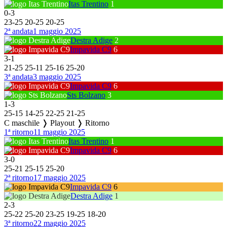
Itas Trentino
1
0
-
3
23
-
25
20
-
25
20
-
25
2ª andata
1 maggio 2025
Destra Adige
2
Impavida C9
6
3
-
1
21
-
25
25
-
11
25
-
16
25
-
20
3ª andata
3 maggio 2025
Impavida C9
6
Sts Bolzano
3
1
-
3
25
-
15
14
-
25
22
-
25
21
-
25
C maschile ❭ Playout ❭ Ritorno
1ª ritorno
11 maggio 2025
Itas Trentino
1
Impavida C9
6
3
-
0
25
-
21
25
-
15
25
-
20
2ª ritorno
17 maggio 2025
Impavida C9
6
Destra Adige
1
2
-
3
25
-
22
25
-
20
23
-
25
19
-
25
18
-
20
3ª ritorno
22 maggio 2025