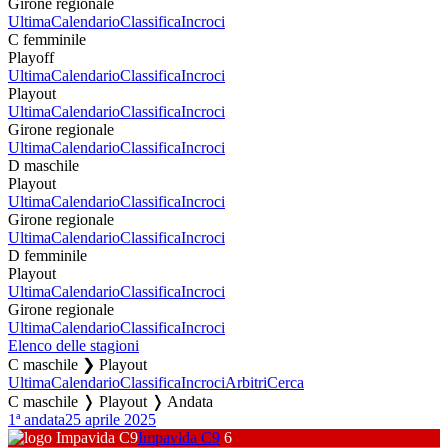
Girone regionale
Ultima
Calendario
Classifica
Incroci
C femminile
Playoff
Ultima
Calendario
Classifica
Incroci
Playout
Ultima
Calendario
Classifica
Incroci
Girone regionale
Ultima
Calendario
Classifica
Incroci
D maschile
Playout
Ultima
Calendario
Classifica
Incroci
Girone regionale
Ultima
Calendario
Classifica
Incroci
D femminile
Playout
Ultima
Calendario
Classifica
Incroci
Girone regionale
Ultima
Calendario
Classifica
Incroci
Elenco delle stagioni
C maschile ❯ Playout
Ultima
Calendario
Classifica
Incroci
Arbitri
Cerca
C maschile ❭ Playout ❭ Andata
1ª andata
25 aprile 2025
Impavida C9
6